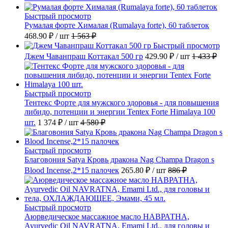
Быстрый просмотр
Румалая форте Хималая (Rumalaya forte), 60 таблеток
468.90 ₽
/ шт
1 563 ₽
Быстрый просмотр
Джем Чаванпраш Коттакал 500 гр
429.90 ₽
/ шт
1 433 ₽
Быстрый просмотр
Тентекс Форте для мужского здоровья - для повышения
либидо, потенции и энергии Tentex Forte Himalaya 100
шт.
1 374 ₽
/ шт
4 580 ₽
Быстрый просмотр
Благовония Satya Кровь дракона Nag Champa Dragon s
Blood Incense,2*15 палочек
265.80 ₽
/ шт
886 ₽
Быстрый просмотр
Аюрведическое массажное масло НАВРАТНА,
Ayurvedic Oil NAVRATNA, Emami Ltd., для головы и