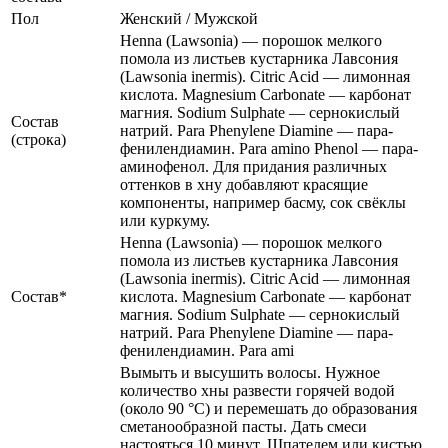
Пол
Женский / Мужской
Henna (Lawsonia) — порошок мелкого
помола из листьев кустарника Лавсония
(Lawsonia inermis). Citric Acid — лимонная
кислота. Magnesium Carbonate — карбонат
магния. Sodium Sulphate — сернокислый
Состав
натрий. Para Phenylene Diamine — пара-
(строка)
фенилендиамин. Para amino Phenol — пара-
аминофенол. Для придания различных
оттенков в хну добавляют красящие
компоненты, например басму, сок свёклы
или куркуму.
Henna (Lawsonia) — порошок мелкого
помола из листьев кустарника Лавсония
(Lawsonia inermis). Citric Acid — лимонная
Состав*
кислота. Magnesium Carbonate — карбонат
магния. Sodium Sulphate — сернокислый
натрий. Para Phenylene Diamine — пара-
фенилендиамин. Para ami
Вымыть и высушить волосы. Нужное
количество хны развести горячей водой
(около 90 °C) и перемешать до образования
сметанообразной пасты. Дать смеси
настояться 10 минут. Шпателем или кистью