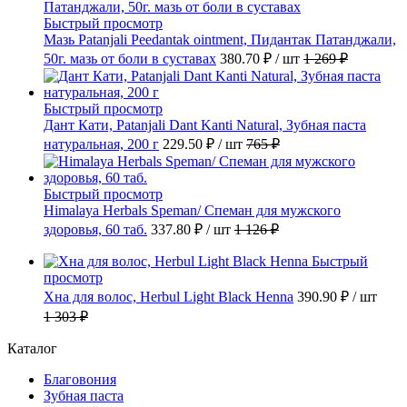
Быстрый просмотр
Мазь Patanjali Peedantak ointment, Пидантак Патанджали,
50г. мазь от боли в суставах
380.70 ₽
/ шт
1 269 ₽
Быстрый просмотр
Дант Кати, Patanjali Dant Kanti Natural, Зубная паста
натуральная, 200 г
229.50 ₽
/ шт
765 ₽
Быстрый просмотр
Himalaya Herbals Speman/ Спеман для мужского
здоровья, 60 таб.
337.80 ₽
/ шт
1 126 ₽
Быстрый
просмотр
Хна для волос, Herbul Light Black Henna
390.90 ₽
/ шт
1 303 ₽
Каталог
Благовония
Зубная паста