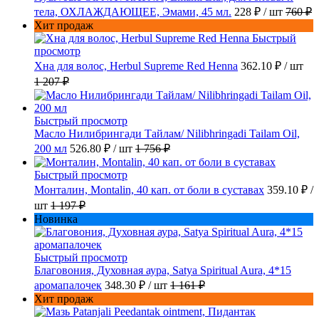
тела, ОХЛАЖДАЮЩЕЕ, Эмами, 45 мл.
228 ₽
/ шт
760 ₽
Хит продаж
Быстрый
просмотр
Хна для волос, Herbul Supreme Red Henna
362.10 ₽
/ шт
1 207 ₽
Быстрый просмотр
Масло Нилибрингади Тайлам/ Nilibhringadi Tailam Oil,
200 мл
526.80 ₽
/ шт
1 756 ₽
Быстрый просмотр
Монталин, Montalin, 40 кап. от боли в суставах
359.10 ₽
/
шт
1 197 ₽
Новинка
Быстрый просмотр
Благовония, Духовная аура, Satya Spiritual Aura, 4*15
аромапалочек
348.30 ₽
/ шт
1 161 ₽
Хит продаж