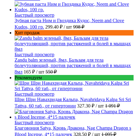
Быстрый просмотр
Зубная паста Ним и Гвоздика Кудос, Neem and Clove
Kudos, 100 гр.
299.40 ₽
/ шт
998 ₽
Хит продаж
Быстрый просмотр
Zandu balm зеленый, 8мл, Бальзам для тела
болеутоляющий, против растяжений и болей в мышцах
8мл
165 ₽
/ шт
550 ₽
Рекомендуем
Быстрый просмотр
Шри Шри Навахридая Кальпа, Navahridaya Kalpa Sri Sri
Tattva, 60 таб., от гипертонии
327.30 ₽
/ шт
1 091 ₽
Быстрый просмотр
Благовония Satya, Кровь Дракона, Nag Champa Dragon s
Blood Incense, 4*15 палочек
328.50 ₽
/ шт
1 095 ₽