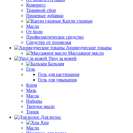
Компресс
Травяной сбор
Пищевые добавки
Капли глазные
Масла
От боли
Профилактическое средство
Средство от похмелья
Аюрведческие товары
Массажное масло
Уход за кожей
Бальзам
Гель
Гель для растирания
Гель для умывания
Крем
Мазь
Масла
Наборы
Твердое мыло
Тоник
Для волос
Хна
Масло