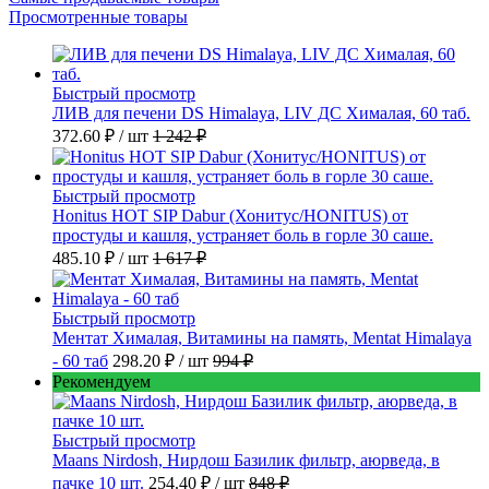
Просмотренные товары
Быстрый просмотр
ЛИВ для печени DS Himalaya, LIV ДС Хималая, 60 таб.
372.60 ₽
/ шт
1 242 ₽
Быстрый просмотр
Honitus HOT SIP Dabur (Хонитус/HONITUS) от
простуды и кашля, устраняет боль в горле 30 саше.
485.10 ₽
/ шт
1 617 ₽
Быстрый просмотр
Ментат Хималая, Витамины на память, Mentat Himalaya
- 60 таб
298.20 ₽
/ шт
994 ₽
Рекомендуем
Быстрый просмотр
Maans Nirdosh, Нирдош Базилик фильтр, аюрведа, в
пачке 10 шт.
254.40 ₽
/ шт
848 ₽