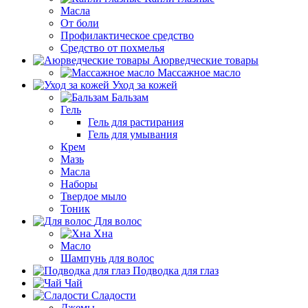
Масла
От боли
Профилактическое средство
Средство от похмелья
Аюрведческие товары
Массажное масло
Уход за кожей
Бальзам
Гель
Гель для растирания
Гель для умывания
Крем
Мазь
Масла
Наборы
Твердое мыло
Тоник
Для волос
Хна
Масло
Шампунь для волос
Подводка для глаз
Чай
Сладости
Джемы