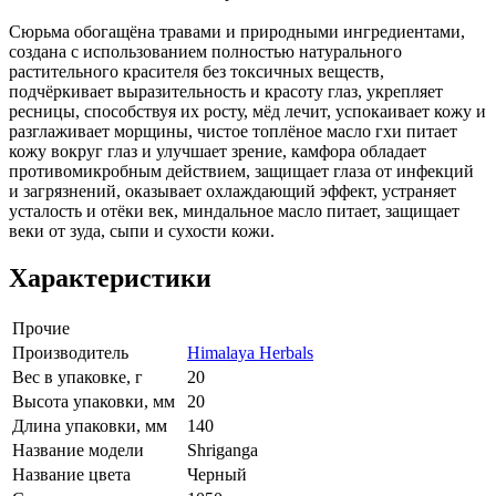
Сюрьма обогащёна травами и природными ингредиентами,
создана с использованием полностью натурального
растительного красителя без токсичных веществ,
подчёркивает выразительность и красоту глаз, укрепляет
ресницы, способствуя их росту, мёд лечит, успокаивает кожу и
разглаживает морщины, чистое топлёное масло гхи питает
кожу вокруг глаз и улучшает зрение, камфора обладает
противомикробным действием, защищает глаза от инфекций
и загрязнений, оказывает охлаждающий эффект, устраняет
усталость и отёки век, миндальное масло питает, защищает
веки от зуда, сыпи и сухости кожи.
Характеристики
Прочие
Производитель
Himalaya Herbals
Вес в упаковке, г
20
Высота упаковки, мм
20
Длина упаковки, мм
140
Название модели
Shriganga
Название цвета
Черный