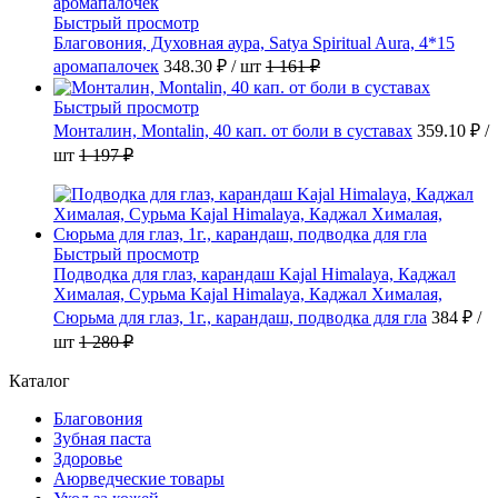
Быстрый просмотр
Благовония, Духовная аура, Satya Spiritual Aura, 4*15
аромапалочек
348.30 ₽
/ шт
1 161 ₽
Быстрый просмотр
Монталин, Montalin, 40 кап. от боли в суставах
359.10 ₽
/
шт
1 197 ₽
Быстрый просмотр
Подводка для глаз, карандаш Kajal Himalaya, Каджал
Хималая, Сурьма Kajal Himalaya, Каджал Хималая,
Сюрьма для глаз, 1г., карандаш, подводка для гла
384 ₽
/
шт
1 280 ₽
Каталог
Благовония
Зубная паста
Здоровье
Аюрведческие товары