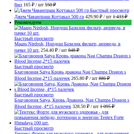
8мл
165 ₽
/ шт
550 ₽
Быстрый просмотр
Джем Чаванпраш Коттакал 500 гр
429.90 ₽
/ шт
1 433 ₽
Рекомендуем
Быстрый просмотр
Maans Nirdosh, Нирдош Базилик фильтр, аюрведа, в
пачке 10 шт.
254.40 ₽
/ шт
848 ₽
Быстрый просмотр
Благовония Satya Кровь дракона Nag Champa Dragon s
Blood Incense,2*15 палочек
265.80 ₽
/ шт
886 ₽
Быстрый просмотр
Благовония Satya, Кровь Дракона, Nag Champa Dragon s
Blood Incense, 4*15 палочек
328.50 ₽
/ шт
1 095 ₽
Быстрый просмотр
Тентекс Форте для мужского здоровья - для повышения