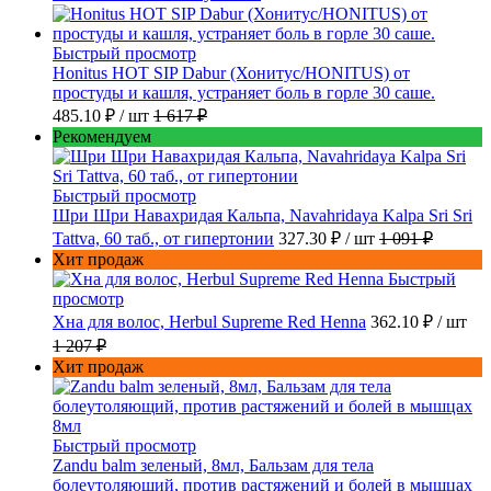
Быстрый просмотр
Honitus HOT SIP Dabur (Хонитус/HONITUS) от
простуды и кашля, устраняет боль в горле 30 саше.
485.10 ₽
/ шт
1 617 ₽
Рекомендуем
Быстрый просмотр
Шри Шри Навахридая Кальпа, Navahridaya Kalpa Sri Sri
Tattva, 60 таб., от гипертонии
327.30 ₽
/ шт
1 091 ₽
Хит продаж
Быстрый
просмотр
Хна для волос, Herbul Supreme Red Henna
362.10 ₽
/ шт
1 207 ₽
Хит продаж
Быстрый просмотр
Zandu balm зеленый, 8мл, Бальзам для тела
болеутоляющий, против растяжений и болей в мышцах