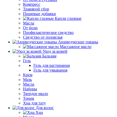
Компресс
Травяной сбор
Пищевые добавки
Капли глазные
Масла
От боли
Профилактическое средство
Средство от похмелья
Аюрведческие товары
Массажное масло
Уход за кожей
Бальзам
Гель
Гель для растирания
Гель для умывания
Крем
Мазь
Масла
Наборы
Твердое мыло
Тоник
Хна для тату
Для волос
Хна