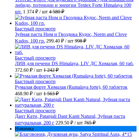
либидо, потенции и энергии Tentex Forte Himalaya 100
шт.
1 374 ₽
/ шт
4 580 ₽
Быстрый просмотр
Зубная паста Ним и Гвоздика Кудос, Neem and Clove
Kudos, 100 гр.
299.40 ₽
/ шт
998 ₽
Быстрый просмотр
ЛИВ для печени DS Himalaya, LIV ДС Хималая, 60 таб.
372.60 ₽
/ шт
1 242 ₽
Быстрый просмотр
Румалая форте Хималая (Rumalaya forte), 60 таблеток
468.90 ₽
/ шт
1 563 ₽
Быстрый просмотр
Дант Кати, Patanjali Dant Kanti Natural, Зубная паста
натуральная, 200 г
229.50 ₽
/ шт
765 ₽
Новинка