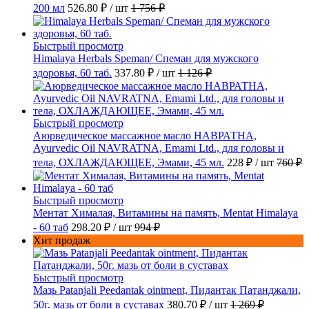
200 мл
526.80 ₽
/ шт
1 756 ₽
Быстрый просмотр
Himalaya Herbals Speman/ Спеман для мужского
здоровья, 60 таб.
337.80 ₽
/ шт
1 126 ₽
Быстрый просмотр
Аюрведическое массажное масло НАВРАТНА,
Ayurvedic Oil NAVRATNA, Emami Ltd., для головы и
тела, ОХЛАЖДАЮЩЕЕ, Эмами, 45 мл.
228 ₽
/ шт
760 ₽
Быстрый просмотр
Ментат Хималая, Витамины на память, Mentat Himalaya
- 60 таб
298.20 ₽
/ шт
994 ₽
Хит продаж
Быстрый просмотр
Мазь Patanjali Peedantak ointment, Пидантак Патанджали,
50г. мазь от боли в суставах
380.70 ₽
/ шт
1 269 ₽