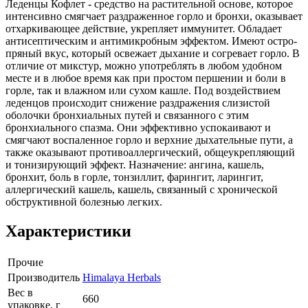
Леденцы Кофлет - средство на растительной основе, которое
интенсивно смягчает раздраженное горло и бронхи, оказывает
отхаркивающее действие, укрепляет иммунитет. Обладает
антисептическим и антимикробным эффектом. Имеют остро-
пряный вкус, который освежает дыхание и согревает горло. В
отличие от микстур, можно употреблять в любом удобном
месте и в любое время как при простом першении и боли в
горле, так и влажном или сухом кашле. Под воздействием
леденцов происходит снижение раздражения слизистой
оболочки бронхиальных путей и связанного с этим
бронхиального спазма. Они эффективно успокаивают и
смягчают воспаленное горло и верхние дыхательные пути, а
также оказывают противоаллергический, общеукрепляющий
и тонизирующий эффект. Назначение: ангина, кашель,
бронхит, боль в горле, тонзиллит, фарингит, ларингит,
аллергический кашель, кашель, связанный с хронической
обструктивной болезнью легких.
Характеристики
Прочие
Производитель
Himalaya Herbals
Вес в
660
упаковке, г