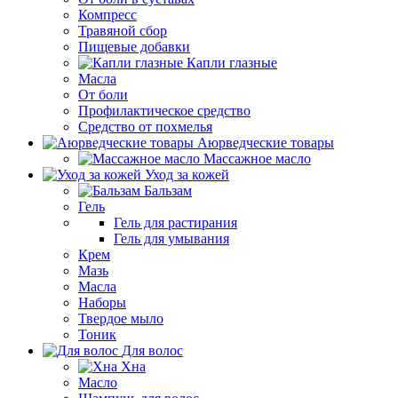
Компресс
Травяной сбор
Пищевые добавки
Капли глазные
Масла
От боли
Профилактическое средство
Средство от похмелья
Аюрведческие товары
Массажное масло
Уход за кожей
Бальзам
Гель
Гель для растирания
Гель для умывания
Крем
Мазь
Масла
Наборы
Твердое мыло
Тоник
Для волос
Хна
Масло