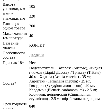
Высота
105
упаковки, мм
Длина
220
упаковки, мм
Единиц в
200
одном товаре
Максимальная
40
температура
Название
KOFLET
модели
Особенности
Леденцы
состава
Признак 18+
Нет
Подсластители: Сахароза (Sucrose), Жидкая
глюкоза (Liquid glucose). / Трикату (Trikatu) -
40 мг, Хадира (Acacia catechu) - 35 мг,
Харитаки (Terminalia chebula) - 25 мг,
Состав*
Гвоздика (Syzygium aromaticum) - 20 мг,
Кардамон (Elettaria cardamomum) - 2.5 мг,
Коричник цейлонский (Cinnamomum
zeylanicum) - 2.5 мг обработаны над паром
Срок годности
840
в днях