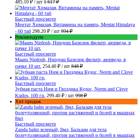
485.10 ₽
/ шт
1 617 ₽
Быстрый просмотр
Ментат Хималая, Витамины на память, Mentat Himalaya
- 60 таб
298.20 ₽
/ шт
994 ₽
Рекомендуем
Быстрый просмотр
Maans Nirdosh, Нирдош Базилик фильтр, аюрведа, в
пачке 10 шт.
254.40 ₽
/ шт
848 ₽
Быстрый просмотр
Зубная паста Ним и Гвоздика Кудос, Neem and Clove
Kudos, 100 гр.
299.40 ₽
/ шт
998 ₽
Хит продаж
Быстрый просмотр
Zandu balm зеленый, 8мл, Бальзам для тела
болеутоляющий, против растяжений и болей в мышцах