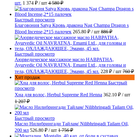
шт.
1 374 ₽
/ шт
4 580 ₽
Быстрый просмотр
Благовония Satya Кровь дракона Nag Champa Dragon s
Blood Incense,2*15 палочек
265.80 ₽
/ шт
886 ₽
Быстрый просмотр
Аюрведическое массажное масло НАВРАТНА,
Ayurvedic Oil NAVRATNA, Emami Ltd., для головы и
тела, ОХЛАЖДАЮЩЕЕ, Эмами, 45 мл.
228 ₽
/ шт
760 ₽
Хит продаж
Быстрый
просмотр
Хна для волос, Herbul Supreme Red Henna
362.10 ₽
/ шт
1 207 ₽
Быстрый просмотр
Масло Нилибрингади Тайлам/ Nilibhringadi Tailam Oil,
200 мл
526.80 ₽
/ шт
1 756 ₽