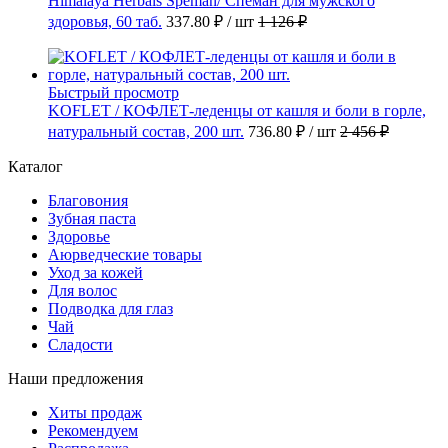
Himalaya Herbals Speman/ Спеман для мужского
здоровья, 60 таб.
337.80 ₽
/ шт
1 126 ₽
Быстрый просмотр
KOFLET / КОФЛЕТ-леденцы от кашля и боли в горле,
натуральный состав, 200 шт.
736.80 ₽
/ шт
2 456 ₽
Каталог
Благовония
Зубная паста
Здоровье
Аюрведческие товары
Уход за кожей
Для волос
Подводка для глаз
Чай
Сладости
Наши предложения
Хиты продаж
Рекомендуем