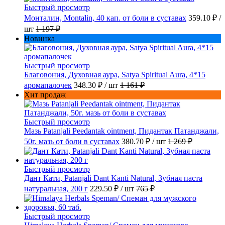
Быстрый просмотр
Монталин, Montalin, 40 кап. от боли в суставах
359.10 ₽
/
шт
1 197 ₽
Новинка
Быстрый просмотр
Благовония, Духовная аура, Satya Spiritual Aura, 4*15
аромапалочек
348.30 ₽
/ шт
1 161 ₽
Хит продаж
Быстрый просмотр
Мазь Patanjali Peedantak ointment, Пидантак Патанджали,
50г. мазь от боли в суставах
380.70 ₽
/ шт
1 269 ₽
Быстрый просмотр
Дант Кати, Patanjali Dant Kanti Natural, Зубная паста
натуральная, 200 г
229.50 ₽
/ шт
765 ₽
Быстрый просмотр