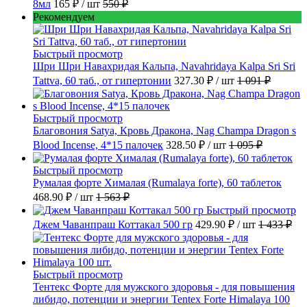
8мл
165 ₽
/ шт
550 ₽
Рекомендуем
Быстрый просмотр
Шри Шри Навахридая Кальпа, Navahridaya Kalpa Sri Sri
Tattva, 60 таб., от гипертонии
327.30 ₽
/ шт
1 091 ₽
Быстрый просмотр
Благовония Satya, Кровь Дракона, Nag Champa Dragon s
Blood Incense, 4*15 палочек
328.50 ₽
/ шт
1 095 ₽
Быстрый просмотр
Румалая форте Хималая (Rumalaya forte), 60 таблеток
468.90 ₽
/ шт
1 563 ₽
Быстрый просмотр
Джем Чаванпраш Коттакал 500 гр
429.90 ₽
/ шт
1 433 ₽
Быстрый просмотр
Тентекс Форте для мужского здоровья - для повышения
либидо, потенции и энергии Tentex Forte Himalaya 100