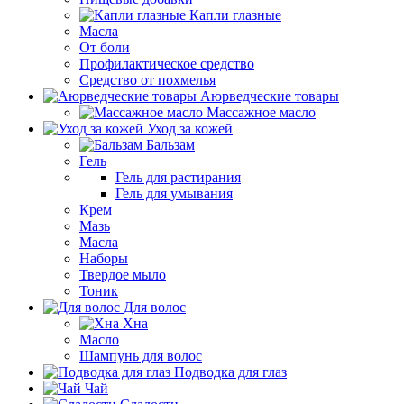
Капли глазные
Масла
От боли
Профилактическое средство
Средство от похмелья
Аюрведческие товары
Массажное масло
Уход за кожей
Бальзам
Гель
Гель для растирания
Гель для умывания
Крем
Мазь
Масла
Наборы
Твердое мыло
Тоник
Для волос
Хна
Масло
Шампунь для волос
Подводка для глаз
Чай