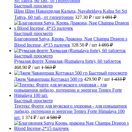
Быстрый просмотр
Шри Шри Навахридая Кальпа, Navahridaya Kalpa Sri Sri
Tattva, 60 таб., от гипертонии
327.30 ₽
/ шт
1 091 ₽
Быстрый просмотр
Благовония Satya, Кровь Дракона, Nag Champa Dragon s
Blood Incense, 4*15 палочек
328.50 ₽
/ шт
1 095 ₽
Быстрый просмотр
Румалая форте Хималая (Rumalaya forte), 60 таблеток
468.90 ₽
/ шт
1 563 ₽
Быстрый просмотр
Джем Чаванпраш Коттакал 500 гр
429.90 ₽
/ шт
1 433 ₽
Быстрый просмотр
Тентекс Форте для мужского здоровья - для повышения
либидо, потенции и энергии Tentex Forte Himalaya 100
шт.
1 374 ₽
/ шт
4 580 ₽