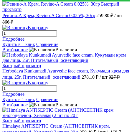
Быстрый
просмотр
Ревино-А Крем, Revino-A Cream 0.025%, 30гр
259.80 ₽
/ шт
866 ₽
В корзину
Подробнее
Купить в 1 клик
Сравнение
В избранное
В наличии
Быстрый просмотр
Herbodaya Kunkumadi Ayurvedic face cream, Кукумади крем для
лица, 25г. Питательный, осветляющий
278.10 ₽
/ шт
927 ₽
В корзину
Подробнее
Купить в 1 клик
Сравнение
В избранное
В наличии
Быстрый просмотр
Himalaya ANTISEPTIC Cream (АНТИСЕПТИК крем,