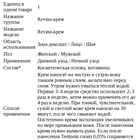
Единиц в
1
одном товаре
Название
Revino-крем
группы
Название
Revino-крем
модели
Область
Зона декольте / Лицо / Шея
использования
Пол
Женский / Мужской
Применение
Дневной уход / Ночной уход
Состав*
Косметическая основа, витамины
Крем наносят на чистую и сухую кожу
тонким ровным слоем, желательно перед
сном. Утром нужно умыться тёплой водой.
Первые 3–4 недели средство используют 2–3
раза в неделю, затем можно применять его до
4 раз в неделю. При тонкой, чувствительной,
Способ
сухой и светлой коже крем наносят на 30
применения
минут, после чего смывают водой.
Постепенно время экспозиции увеличивают,
по мере привыкания кожи. После нанесения
крема нужно вымыть руки. Если после
нанесения Tretinoin cream 0,05% сохраняется