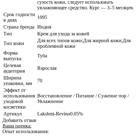
сухость кожи, следует использовать
увлажняющее средство. Курс — 3–5 месяцев.
Срок годности
1095
в днях
Страна бренда
Индия
Тип
Крем для ухода за кожей
Для всех типов кожи;Для жирной кожи;Для
Тип кожи
проблемной кожи
Форма
Туба
выпуска
Целевая
Взрослая
аудитория
Ширина
70
упаковки, мм
Эффект от
использования
Восстановление / Питание / Сужение пор /
уходовой
Увлажнение
косметики
Артикул
Lakshmi-Revino0.05%
Добавить отзыв
Ваша оценка:
Опыт использования: