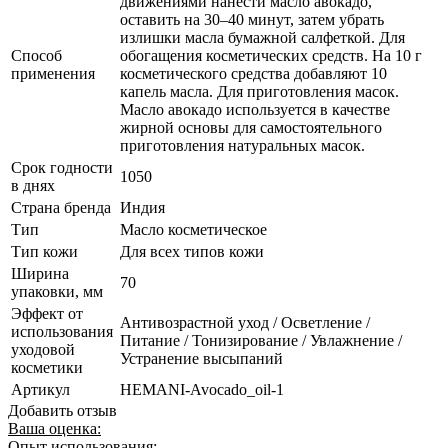
движениями нанести масло авокадо,
оставить на 30–40 минут, затем убрать
излишки масла бумажной салфеткой. Для
Способ
обогащения косметических средств. На 10 г
применения
косметического средства добавляют 10
капель масла. Для приготовления масок.
Масло авокадо используется в качестве
жирной основы для самостоятельного
приготовления натуральных масок.
Срок годности
1050
в днях
Страна бренда
Индия
Тип
Масло косметическое
Тип кожи
Для всех типов кожи
Ширина
70
упаковки, мм
Эффект от
Антивозрастной уход / Осветление /
использования
Питание / Тонизирование / Увлажнение /
уходовой
Устранение высыпаний
косметики
Артикул
HEMANI-Avocado_oil-1
Добавить отзыв
Ваша оценка:
Опыт использования: