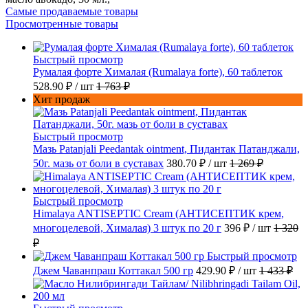
Самые продаваемые товары
Просмотренные товары
Быстрый просмотр
Румалая форте Хималая (Rumalaya forte), 60 таблеток
528.90 ₽
/ шт
1 763 ₽
Хит продаж
Быстрый просмотр
Мазь Patanjali Peedantak ointment, Пидантак Патанджали,
50г. мазь от боли в суставах
380.70 ₽
/ шт
1 269 ₽
Быстрый просмотр
Himalaya ANTISEPTIC Cream (АНТИСЕПТИК крем,
многоцелевой, Хималая) 3 штук по 20 г
396 ₽
/ шт
1 320
₽
Быстрый просмотр
Джем Чаванпраш Коттакал 500 гр
429.90 ₽
/ шт
1 433 ₽