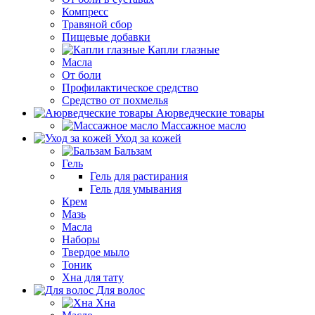
Компресс
Травяной сбор
Пищевые добавки
Капли глазные
Масла
От боли
Профилактическое средство
Средство от похмелья
Аюрведческие товары
Массажное масло
Уход за кожей
Бальзам
Гель
Гель для растирания
Гель для умывания
Крем
Мазь
Масла
Наборы
Твердое мыло
Тоник
Хна для тату
Для волос
Хна