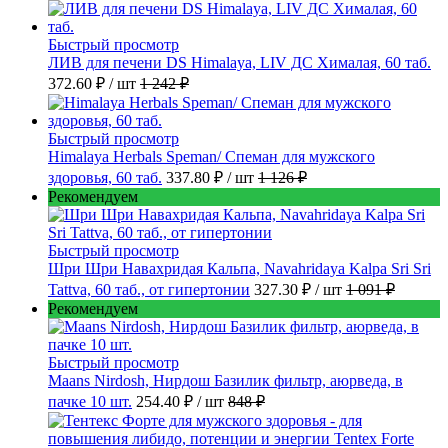
Быстрый просмотр
ЛИВ для печени DS Himalaya, LIV ДС Хималая, 60 таб.
372.60 ₽
/ шт
1 242 ₽
Быстрый просмотр
Himalaya Herbals Speman/ Спеман для мужского
здоровья, 60 таб.
337.80 ₽
/ шт
1 126 ₽
Рекомендуем
Быстрый просмотр
Шри Шри Навахридая Кальпа, Navahridaya Kalpa Sri Sri
Tattva, 60 таб., от гипертонии
327.30 ₽
/ шт
1 091 ₽
Рекомендуем
Быстрый просмотр
Maans Nirdosh, Нирдош Базилик фильтр, аюрведа, в
пачке 10 шт.
254.40 ₽
/ шт
848 ₽