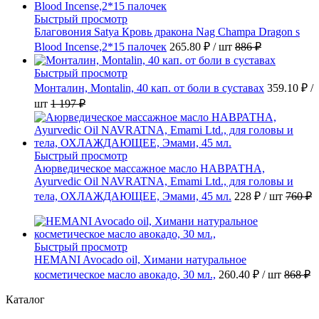
Быстрый просмотр
Благовония Satya Кровь дракона Nag Champa Dragon s
Blood Incense,2*15 палочек
265.80 ₽
/ шт
886 ₽
Быстрый просмотр
Монталин, Montalin, 40 кап. от боли в суставах
359.10 ₽
/
шт
1 197 ₽
Быстрый просмотр
Аюрведическое массажное масло НАВРАТНА,
Ayurvedic Oil NAVRATNA, Emami Ltd., для головы и
тела, ОХЛАЖДАЮЩЕЕ, Эмами, 45 мл.
228 ₽
/ шт
760 ₽
Быстрый просмотр
HEMANI Avocado oil, Химани натуральное
косметическое масло авокадо, 30 мл.,
260.40 ₽
/ шт
868 ₽
Каталог