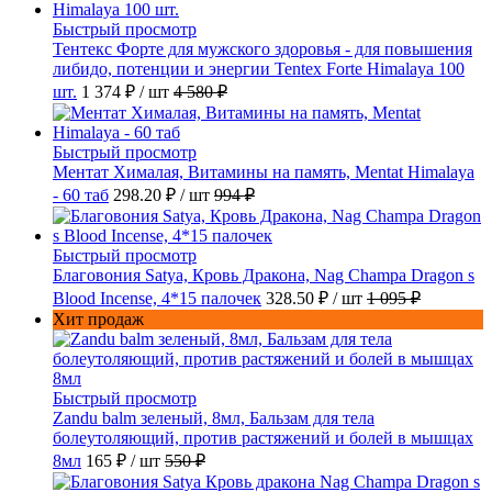
Быстрый просмотр
Тентекс Форте для мужского здоровья - для повышения
либидо, потенции и энергии Tentex Forte Himalaya 100
шт.
1 374 ₽
/ шт
4 580 ₽
Быстрый просмотр
Ментат Хималая, Витамины на память, Mentat Himalaya
- 60 таб
298.20 ₽
/ шт
994 ₽
Быстрый просмотр
Благовония Satya, Кровь Дракона, Nag Champa Dragon s
Blood Incense, 4*15 палочек
328.50 ₽
/ шт
1 095 ₽
Хит продаж
Быстрый просмотр
Zandu balm зеленый, 8мл, Бальзам для тела
болеутоляющий, против растяжений и болей в мышцах
8мл
165 ₽
/ шт
550 ₽