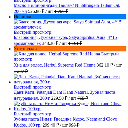
Быстрый просмотр
Масло Нилибрингади Тайлам/ Nilibhringadi Tailam Oil,
200 мл
526.80 ₽
/ шт
1 756 ₽
Новинка
Быстрый просмотр
Благовония, Духовная аура, Satya Spiritual Aura, 4*15
аромапалочек
348.30 ₽
/ шт
1 161 ₽
Хит продаж
Быстрый
просмотр
Хна для волос, Herbul Supreme Red Henna
362.10 ₽
/ шт
1 207 ₽
Быстрый просмотр
Дант Кати, Patanjali Dant Kanti Natural, Зубная паста
натуральная, 200 г
229.50 ₽
/ шт
765 ₽
Быстрый просмотр
Зубная паста Ним и Гвоздика Кудос, Neem and Clove
Kudos, 100 гр.
299.40 ₽
/ шт
998 ₽