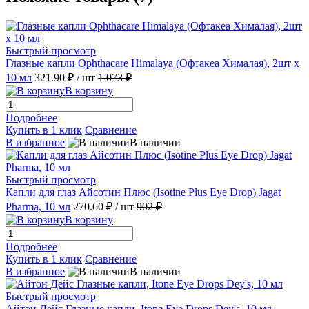
Быстрый просмотр
Глазные капли Ophthacare Himalaya (Офтакеа Хималая), 2шт x
10 мл
321.90 ₽
/ шт
1 073 ₽
В корзину
Подробнее
Купить в 1 клик
Сравнение
В избранное
В наличии
Быстрый просмотр
Капли для глаз Айсотин Плюс (Isotine Plus Eye Drop) Jagat
Pharma, 10 мл
270.60 ₽
/ шт
902 ₽
В корзину
Подробнее
Купить в 1 клик
Сравнение
В избранное
В наличии
Быстрый просмотр
Айтон Дейс Глазные капли, Itone Eye Drops Dey's, 10 мл