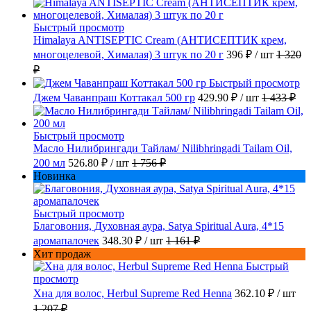
Быстрый просмотр
Himalaya ANTISEPTIC Cream (АНТИСЕПТИК крем,
многоцелевой, Хималая) 3 штук по 20 г
396 ₽
/ шт
1 320
₽
Быстрый просмотр
Джем Чаванпраш Коттакал 500 гр
429.90 ₽
/ шт
1 433 ₽
Быстрый просмотр
Масло Нилибрингади Тайлам/ Nilibhringadi Tailam Oil,
200 мл
526.80 ₽
/ шт
1 756 ₽
Новинка
Быстрый просмотр
Благовония, Духовная аура, Satya Spiritual Aura, 4*15
аромапалочек
348.30 ₽
/ шт
1 161 ₽
Хит продаж
Быстрый
просмотр
Хна для волос, Herbul Supreme Red Henna
362.10 ₽
/ шт
1 207 ₽