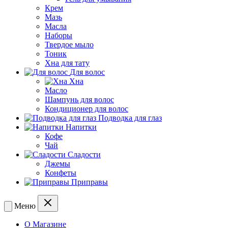
Крем
Мазь
Масла
Наборы
Твердое мыло
Тоник
Хна для тату
Для волос
Хна
Масло
Шампунь для волос
Кондиционер для волос
Подводка для глаз
Напитки
Кофе
Чай
Сладости
Джемы
Конфеты
Приправы
Меню
О Магазине