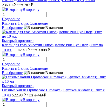
236.10 ₽
/ шт
787 ₽
В корзину
Подробнее
Купить в 1 клик
Сравнение
В избранное
В наличии
Быстрый просмотр
Капли для глаз Айсотин Плюс (Isotine Plus Eye Drop), 6шт по
10 мл.
1 142.40 ₽
/ шт
3 808 ₽
В корзину
Подробнее
Купить в 1 клик
Сравнение
В избранное
В наличии
Быстрый просмотр
Глазные капли Ophthacare Himalaya (Офтакеа Хималая), 3шт x
10 мл
522.90 ₽
/ шт
1 743 ₽
В корзину