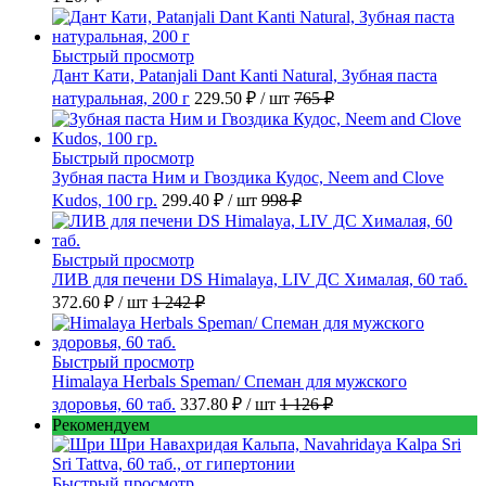
Быстрый просмотр
Дант Кати, Patanjali Dant Kanti Natural, Зубная паста
натуральная, 200 г
229.50 ₽
/ шт
765 ₽
Быстрый просмотр
Зубная паста Ним и Гвоздика Кудос, Neem and Clove
Kudos, 100 гр.
299.40 ₽
/ шт
998 ₽
Быстрый просмотр
ЛИВ для печени DS Himalaya, LIV ДС Хималая, 60 таб.
372.60 ₽
/ шт
1 242 ₽
Быстрый просмотр
Himalaya Herbals Speman/ Спеман для мужского
здоровья, 60 таб.
337.80 ₽
/ шт
1 126 ₽
Рекомендуем
Быстрый просмотр