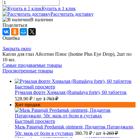
Купить в 1 клик
Рассчитать доставку
В наличии
Поделиться
Ошибка
Закрыть окно
Капли для глаз Айсотин Плюс (Isotine Plus Eye Drop), 2шт по
10 мл.
Самые продаваемые товары
Просмотренные товары
Быстрый просмотр
Румалая форте Хималая (Rumalaya forte), 60 таблеток
528.90 ₽
/ шт
1 763 ₽
Хит продаж
Быстрый просмотр
Мазь Patanjali Peedantak ointment, Пидантак Патанджали,
50г. мазь от боли в суставах
380.70 ₽
/ шт
1 269 ₽