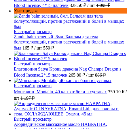
Blood Incense, 4*15 палочек
328.50 ₽
/ шт
1 095 ₽
Хит продаж
Быстрый просмотр
Zandu balm зеленый, 8мл, Бальзам для тела
болеутоляющий, против растяжений и болей в мышцах
8мл
165 ₽
/ шт
550 ₽
Быстрый просмотр
Благовония Satya Кровь дракона Nag Champa Dragon s
Blood Incense,2*15 палочек
265.80 ₽
/ шт
886 ₽
Быстрый просмотр
Монталин, Montalin, 40 кап. от боли в суставах
359.10 ₽
/
шт
1 197 ₽
Быстрый просмотр
Аюрведическое массажное масло НАВРАТНА,