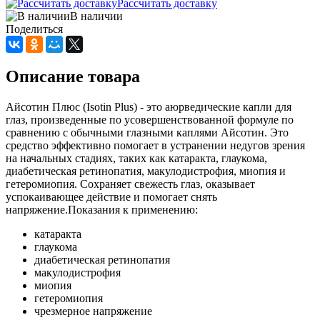
Рассчитать доставку
В наличии
Поделиться
Описание товара
Айсотин Плюс (Isotin Plus) - это аюрведические капли для
глаз, произведенные по усовершенствованной формуле по
сравнению с обычными глазными каплями Айсотин. Это
средство эффективно помогает в устранении недугов зрения
на начальных стадиях, таких как катаракта, глаукома,
диабетическая ретинопатия, макулодистрофия, миопия и
гетеромиопия. Сохраняет свежесть глаз, оказывает
успокаивающее действие и помогает снять
напряжение.Показания к применению:
катаракта
глаукома
диабетическая ретинопатия
макулодистрофия
миопия
гетеромиопия
чрезмерное напряжение