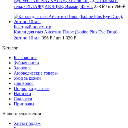
Ayurvedic Oil NAVRATNA, Emami Ltd., для головы и
тела, ОХЛАЖДАЮЩЕЕ, Эмами, 45 мл.
228 ₽
/ шт
760 ₽
Быстрый просмотр
Капли для глаз Айсотин Плюс (Isotine Plus Eye Drop),
2шт по 10 мл.
396 ₽
/ шт
1 320 ₽
Каталог
Благовония
Зубная паста
Здоровье
Аюрведческие товары
Уход за кожей
Для волос
Подводка для глаз
Напитки
Сладости
Приправы
Наши предложения
Хиты продаж