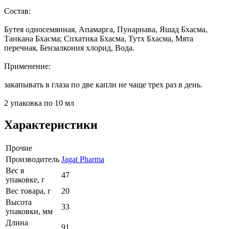
Состав:
Бутея односемянная, Апамарга, Пунарнава, Яшад Бхасма,
Танкана Бхасма; Спхатика Бхасма, Тутх Бхасма, Мята
перечная, Бензалкония хлорид, Вода.
Применение:
закапывать в глаза по две капли не чаще трех раз в день.
2 упаковка по 10 мл
Характеристики
Прочие
Производитель
Jagat Pharma
Вес в
47
упаковке, г
Вес товара, г
20
Высота
33
упаковки, мм
Длина
91