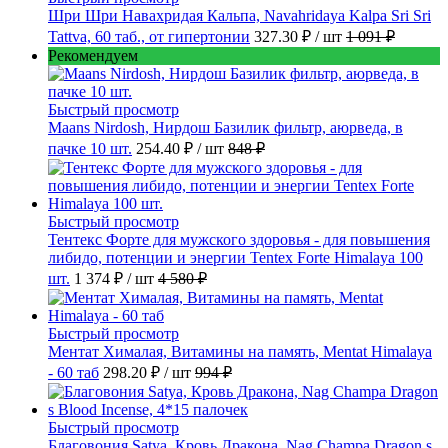
Шри Шри Навахридая Кальпа, Navahridaya Kalpa Sri Sri
Tattva, 60 таб., от гипертонии
327.30 ₽
/ шт
1 091 ₽
Рекомендуем
Быстрый просмотр
Maans Nirdosh, Нирдош Базилик фильтр, аюрведа, в
пачке 10 шт.
254.40 ₽
/ шт
848 ₽
Быстрый просмотр
Тентекс Форте для мужского здоровья - для повышения
либидо, потенции и энергии Tentex Forte Himalaya 100
шт.
1 374 ₽
/ шт
4 580 ₽
Быстрый просмотр
Ментат Хималая, Витамины на память, Mentat Himalaya
- 60 таб
298.20 ₽
/ шт
994 ₽
Быстрый просмотр
Благовония Satya, Кровь Дракона, Nag Champa Dragon s