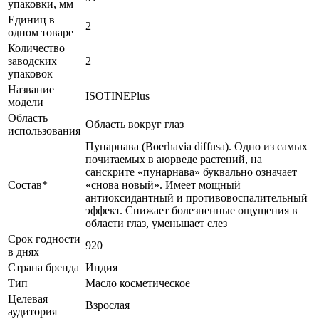
упаковки, мм
Единиц в
2
одном товаре
Количество
заводских
2
упаковок
Название
ISOTINEPlus
модели
Область
Область вокруг глаз
использования
Пунарнава (Boerhavia diffusa). Одно из самых
почитаемых в аюрведе растений, на
санскрите «пунарнава» буквально означает
Состав*
«снова новый». Имеет мощный
антиоксидантный и противовоспалительный
эффект. Снижает болезненные ощущения в
области глаз, уменьшает слез
Срок годности
920
в днях
Страна бренда
Индия
Тип
Масло косметическое
Целевая
Взрослая
аудитория