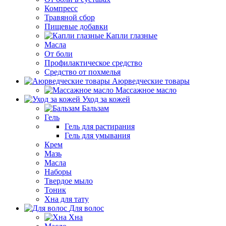
Компресс
Травяной сбор
Пищевые добавки
Капли глазные
Масла
От боли
Профилактическое средство
Средство от похмелья
Аюрведческие товары
Массажное масло
Уход за кожей
Бальзам
Гель
Гель для растирания
Гель для умывания
Крем
Мазь
Масла
Наборы
Твердое мыло
Тоник
Хна для тату
Для волос
Хна