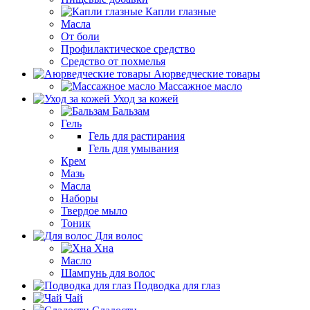
Капли глазные
Масла
От боли
Профилактическое средство
Средство от похмелья
Аюрведческие товары
Массажное масло
Уход за кожей
Бальзам
Гель
Гель для растирания
Гель для умывания
Крем
Мазь
Масла
Наборы
Твердое мыло
Тоник
Для волос
Хна
Масло
Шампунь для волос
Подводка для глаз
Чай