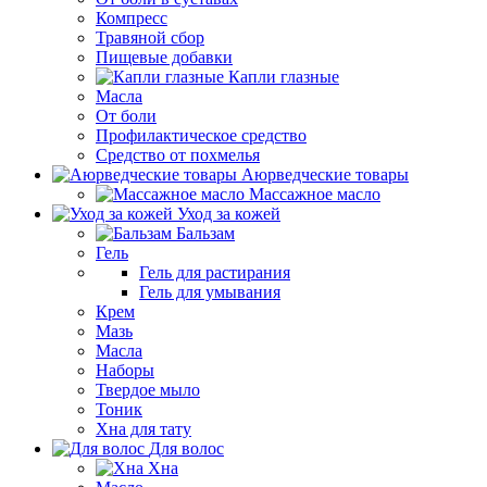
Компресс
Травяной сбор
Пищевые добавки
Капли глазные
Масла
От боли
Профилактическое средство
Средство от похмелья
Аюрведческие товары
Массажное масло
Уход за кожей
Бальзам
Гель
Гель для растирания
Гель для умывания
Крем
Мазь
Масла
Наборы
Твердое мыло
Тоник
Хна для тату
Для волос
Хна