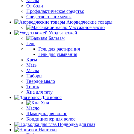
Масла
От боли
Профилактическое средство
Средство от похмелья
Аюрведческие товары
Массажное масло
Уход за кожей
Бальзам
Гель
Гель для растирания
Гель для умывания
Крем
Мазь
Масла
Наборы
Твердое мыло
Тоник
Хна для тату
Для волос
Хна
Масло
Шампунь для волос
Кондиционер для волос
Подводка для глаз
Напитки