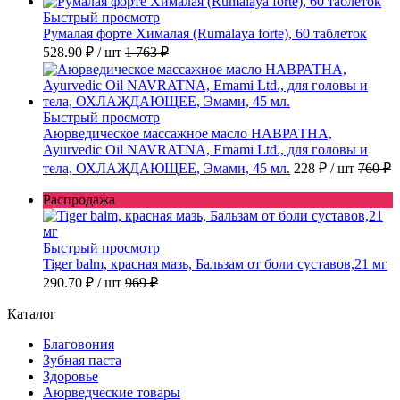
Быстрый просмотр
Румалая форте Хималая (Rumalaya forte), 60 таблеток
528.90 ₽
/ шт
1 763 ₽
Быстрый просмотр
Аюрведическое массажное масло НАВРАТНА,
Ayurvedic Oil NAVRATNA, Emami Ltd., для головы и
тела, ОХЛАЖДАЮЩЕЕ, Эмами, 45 мл.
228 ₽
/ шт
760 ₽
Распродажа
Быстрый просмотр
Tiger balm, красная мазь, Бальзам от боли суставов,21 мг
290.70 ₽
/ шт
969 ₽
Каталог
Благовония
Зубная паста
Здоровье
Аюрведческие товары