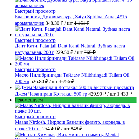
Быстрый просмотр
Благовония, Духовная аура, Satya Spiritual Aura, 4*15
аромапалочек
348.30 ₽
/ шт
1 161 ₽
Быстрый просмотр
Дант Кати, Patanjali Dant Kanti Natural, Зубная паста
натуральная, 200 г
229.50 ₽
/ шт
765 ₽
Быстрый просмотр
Масло Нилибрингади Тайлам/ Nilibhringadi Tailam Oil,
200 мл
526.80 ₽
/ шт
1 756 ₽
Быстрый просмотр
Джем Чаванпраш Коттакал 500 гр
429.90 ₽
/ шт
1 433 ₽
Рекомендуем
Быстрый просмотр
Maans Nirdosh, Нирдош Базилик фильтр, аюрведа, в
пачке 10 шт.
254.40 ₽
/ шт
848 ₽