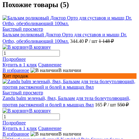
Похожие товары (5)
Быстрый просмотр
Бальзам роликовый Доктор Орто для суставов и мышц Dr.
Ortho, обезболивающий 100мл.
344.40 ₽
/ шт
1 148 ₽
В корзину
Подробнее
Купить в 1 клик
Сравнение
В избранное
В наличии
Хит продаж
Быстрый просмотр
Zandu balm зеленый, 8мл, Бальзам для тела болеутоляющий,
против растяжений и болей в мышцах 8мл
165 ₽
/ шт
550 ₽
В корзину
Подробнее
Купить в 1 клик
Сравнение
В избранное
В наличии