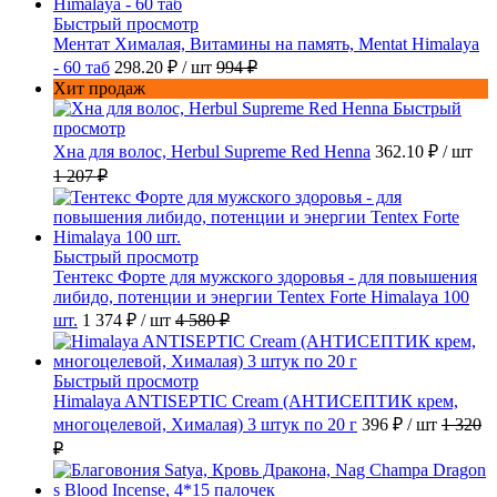
Быстрый просмотр
Ментат Хималая, Витамины на память, Mentat Himalaya
- 60 таб
298.20 ₽
/ шт
994 ₽
Хит продаж
Быстрый
просмотр
Хна для волос, Herbul Supreme Red Henna
362.10 ₽
/ шт
1 207 ₽
Быстрый просмотр
Тентекс Форте для мужского здоровья - для повышения
либидо, потенции и энергии Tentex Forte Himalaya 100
шт.
1 374 ₽
/ шт
4 580 ₽
Быстрый просмотр
Himalaya ANTISEPTIC Cream (АНТИСЕПТИК крем,
многоцелевой, Хималая) 3 штук по 20 г
396 ₽
/ шт
1 320
₽