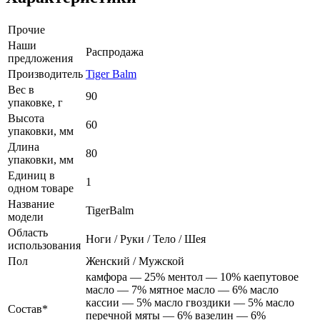
Прочие
Наши
Распродажа
предложения
Производитель
Tiger Balm
Вес в
90
упаковке, г
Высота
60
упаковки, мм
Длина
80
упаковки, мм
Единиц в
1
одном товаре
Название
TigerBalm
модели
Область
Ноги / Руки / Тело / Шея
использования
Пол
Женский / Мужской
камфора — 25% ментол — 10% каепутовое
масло — 7% мятное масло — 6% масло
кассии — 5% масло гвоздики — 5% масло
Состав*
перечной мяты — 6% вазелин — 6%