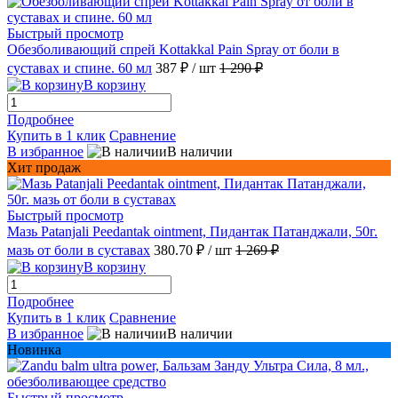
Быстрый просмотр
Обезболивающий спрей Kottakkal Pain Spray от боли в
суставах и спине. 60 мл
387 ₽
/ шт
1 290 ₽
В корзину
Подробнее
Купить в 1 клик
Сравнение
В избранное
В наличии
Хит продаж
Быстрый просмотр
Мазь Patanjali Peedantak ointment, Пидантак Патанджали, 50г.
мазь от боли в суставах
380.70 ₽
/ шт
1 269 ₽
В корзину
Подробнее
Купить в 1 клик
Сравнение
В избранное
В наличии
Новинка
Быстрый просмотр