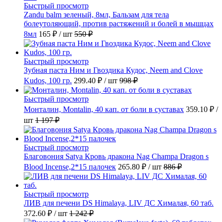
Быстрый просмотр
Zandu balm зеленый, 8мл, Бальзам для тела
болеутоляющий, против растяжений и болей в мышцах
8мл
165 ₽
/ шт
550 ₽
Быстрый просмотр
Зубная паста Ним и Гвоздика Кудос, Neem and Clove
Kudos, 100 гр.
299.40 ₽
/ шт
998 ₽
Быстрый просмотр
Монталин, Montalin, 40 кап. от боли в суставах
359.10 ₽
/
шт
1 197 ₽
Быстрый просмотр
Благовония Satya Кровь дракона Nag Champa Dragon s
Blood Incense,2*15 палочек
265.80 ₽
/ шт
886 ₽
Быстрый просмотр
ЛИВ для печени DS Himalaya, LIV ДС Хималая, 60 таб.
372.60 ₽
/ шт
1 242 ₽