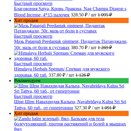
Быстрый просмотр
Благовония Satya, Кровь Дракона, Nag Champa Dragon s
Blood Incense, 4*15 палочек
328.50 ₽
/ шт
1 095 ₽
Хит продаж
Быстрый просмотр
Мазь Patanjali Peedantak ointment, Пидантак Патанджали,
50г. мазь от боли в суставах
380.70 ₽
/ шт
1 269 ₽
Быстрый просмотр
Himalaya Herbals Speman/ Спеман для мужского
здоровья, 60 таб.
337.80 ₽
/ шт
1 126 ₽
Рекомендуем
Быстрый просмотр
Шри Шри Навахридая Кальпа, Navahridaya Kalpa Sri Sri
Tattva, 60 таб., от гипертонии
327.30 ₽
/ шт
1 091 ₽
Хит продаж