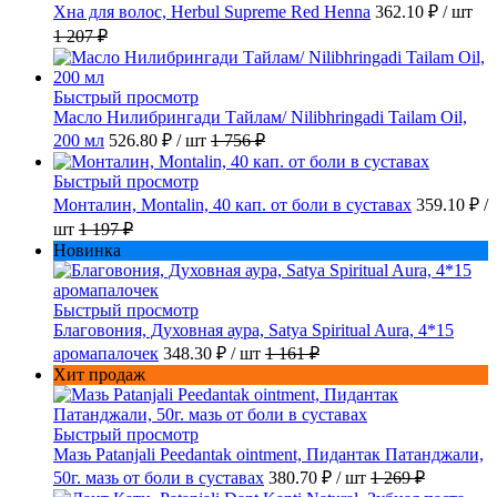
Хна для волос, Herbul Supreme Red Henna
362.10 ₽
/ шт
1 207 ₽
Быстрый просмотр
Масло Нилибрингади Тайлам/ Nilibhringadi Tailam Oil,
200 мл
526.80 ₽
/ шт
1 756 ₽
Быстрый просмотр
Монталин, Montalin, 40 кап. от боли в суставах
359.10 ₽
/
шт
1 197 ₽
Новинка
Быстрый просмотр
Благовония, Духовная аура, Satya Spiritual Aura, 4*15
аромапалочек
348.30 ₽
/ шт
1 161 ₽
Хит продаж
Быстрый просмотр
Мазь Patanjali Peedantak ointment, Пидантак Патанджали,
50г. мазь от боли в суставах
380.70 ₽
/ шт
1 269 ₽