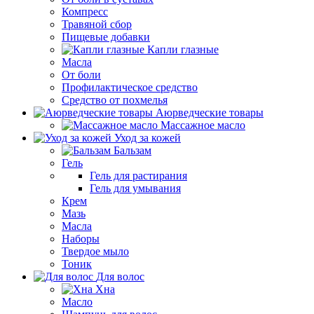
Компресс
Травяной сбор
Пищевые добавки
Капли глазные
Масла
От боли
Профилактическое средство
Средство от похмелья
Аюрведческие товары
Массажное масло
Уход за кожей
Бальзам
Гель
Гель для растирания
Гель для умывания
Крем
Мазь
Масла
Наборы
Твердое мыло
Тоник
Для волос
Хна
Масло