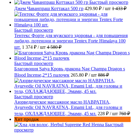
Быстрый просмотр
Джем Чаванпраш Коттакал 500 гр
429.90 ₽
/ шт
1 433 ₽
Быстрый просмотр
Тентекс Форте для мужского здоровья - для повышения
либидо, потенции и энергии Tentex Forte Himalaya 100
шт.
1 374 ₽
/ шт
4 580 ₽
Быстрый просмотр
Благовония Satya Кровь дракона Nag Champa Dragon s
Blood Incense,2*15 палочек
265.80 ₽
/ шт
886 ₽
Быстрый просмотр
Аюрведическое массажное масло НАВРАТНА,
Ayurvedic Oil NAVRATNA, Emami Ltd., для головы и
тела, ОХЛАЖДАЮЩЕЕ, Эмами, 45 мл.
228 ₽
/ шт
760 ₽
Хит продаж
Быстрый
просмотр