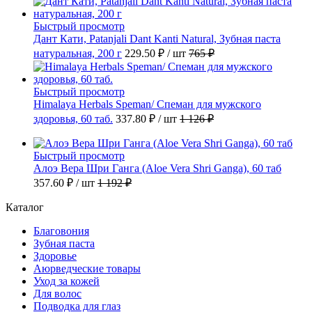
Быстрый просмотр
Дант Кати, Patanjali Dant Kanti Natural, Зубная паста
натуральная, 200 г
229.50 ₽
/ шт
765 ₽
Быстрый просмотр
Himalaya Herbals Speman/ Спеман для мужского
здоровья, 60 таб.
337.80 ₽
/ шт
1 126 ₽
Быстрый просмотр
Алоэ Вера Шри Ганга (Aloe Vera Shri Ganga), 60 таб
357.60 ₽
/ шт
1 192 ₽
Каталог
Благовония
Зубная паста
Здоровье
Аюрведческие товары
Уход за кожей
Для волос
Подводка для глаз