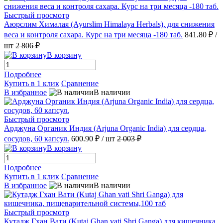
Быстрый просмотр
Аюрслим Хималая (Ayurslim Himalaya Herbals), для снижения
веса и контроля сахара. Курс на три месяца -180 таб.
841.80 ₽
/
шт
2 806 ₽
В корзину
Подробнее
Купить в 1 клик
Сравнение
В избранное
В наличии
Быстрый просмотр
Арджуна Органик Индия (Arjuna Organic India) для сердца,
сосудов, 60 капсул.
600.90 ₽
/ шт
2 003 ₽
В корзину
Подробнее
Купить в 1 клик
Сравнение
В избранное
В наличии
Быстрый просмотр
Кутадж Гхан Вати (Kutaj Ghan vati Shri Ganga) для кишечника,