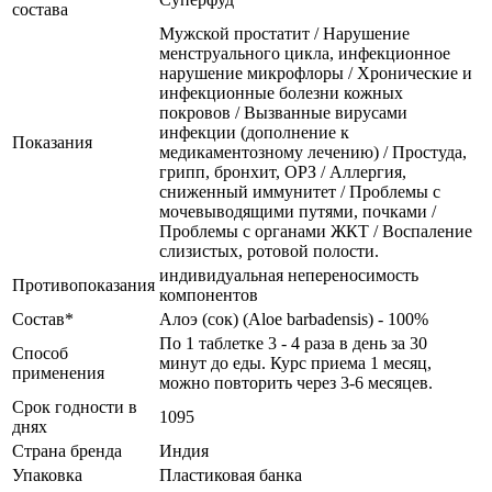
состава
Мужской простатит / Нарушение
менструального цикла, инфекционное
нарушение микрофлоры / Хронические и
инфекционные болезни кожных
покровов / Вызванные вирусами
инфекции (дополнение к
Показания
медикаментозному лечению) / Простуда,
грипп, бронхит, ОРЗ / Аллергия,
сниженный иммунитет / Проблемы с
мочевыводящими путями, почками /
Проблемы с органами ЖКТ / Воспаление
слизистых, ротовой полости.
индивидуальная непереносимость
Противопоказания
компонентов
Состав*
Алоэ (сок) (Aloe barbadensis) - 100%
По 1 таблетке 3 - 4 раза в день за 30
Способ
минут до еды. Курс приема 1 месяц,
применения
можно повторить через 3-6 месяцев.
Срок годности в
1095
днях
Страна бренда
Индия
Упаковка
Пластиковая банка