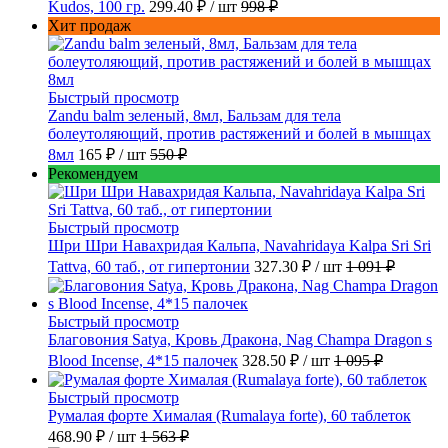
Kudos, 100 гр.
299.40 ₽
/ шт
998 ₽
Хит продаж
Быстрый просмотр
Zandu balm зеленый, 8мл, Бальзам для тела
болеутоляющий, против растяжений и болей в мышцах
8мл
165 ₽
/ шт
550 ₽
Рекомендуем
Быстрый просмотр
Шри Шри Навахридая Кальпа, Navahridaya Kalpa Sri Sri
Tattva, 60 таб., от гипертонии
327.30 ₽
/ шт
1 091 ₽
Быстрый просмотр
Благовония Satya, Кровь Дракона, Nag Champa Dragon s
Blood Incense, 4*15 палочек
328.50 ₽
/ шт
1 095 ₽
Быстрый просмотр
Румалая форте Хималая (Rumalaya forte), 60 таблеток
468.90 ₽
/ шт
1 563 ₽