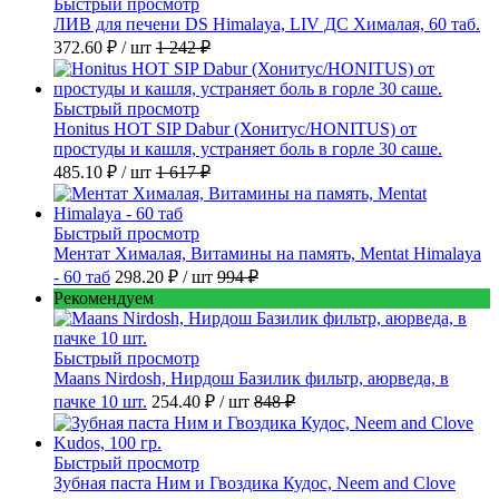
Быстрый просмотр
ЛИВ для печени DS Himalaya, LIV ДС Хималая, 60 таб.
372.60 ₽
/ шт
1 242 ₽
Быстрый просмотр
Honitus HOT SIP Dabur (Хонитус/HONITUS) от
простуды и кашля, устраняет боль в горле 30 саше.
485.10 ₽
/ шт
1 617 ₽
Быстрый просмотр
Ментат Хималая, Витамины на память, Mentat Himalaya
- 60 таб
298.20 ₽
/ шт
994 ₽
Рекомендуем
Быстрый просмотр
Maans Nirdosh, Нирдош Базилик фильтр, аюрведа, в
пачке 10 шт.
254.40 ₽
/ шт
848 ₽
Быстрый просмотр
Зубная паста Ним и Гвоздика Кудос, Neem and Clove