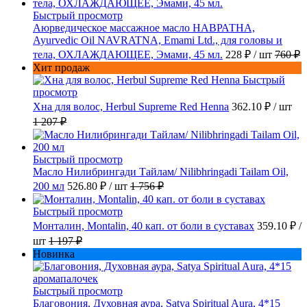
Быстрый просмотр
Аюрведическое массажное масло НАВРАТНА,
Ayurvedic Oil NAVRATNA, Emami Ltd., для головы и
тела, ОХЛАЖДАЮЩЕЕ, Эмами, 45 мл.
228 ₽
/ шт
760 ₽
Хит продаж
Быстрый
просмотр
Хна для волос, Herbul Supreme Red Henna
362.10 ₽
/ шт
1 207 ₽
Быстрый просмотр
Масло Нилибрингади Тайлам/ Nilibhringadi Tailam Oil,
200 мл
526.80 ₽
/ шт
1 756 ₽
Быстрый просмотр
Монталин, Montalin, 40 кап. от боли в суставах
359.10 ₽
/
шт
1 197 ₽
Новинка
Быстрый просмотр
Благовония, Духовная аура, Satya Spiritual Aura, 4*15