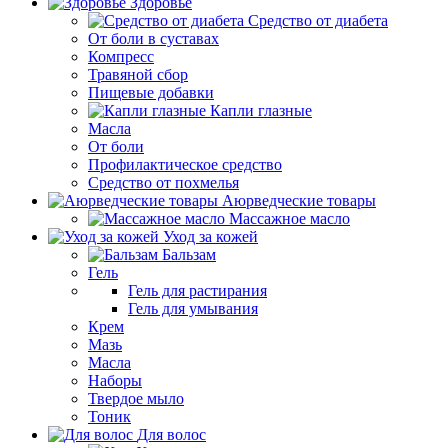
Здоровье
Средство от диабета
От боли в суставах
Компресс
Травяной сбор
Пищевые добавки
Капли глазные
Масла
От боли
Профилактическое средство
Средство от похмелья
Аюрведческие товары
Массажное масло
Уход за кожей
Бальзам
Гель
Гель для растирания
Гель для умывания
Крем
Мазь
Масла
Наборы
Твердое мыло
Тоник
Для волос