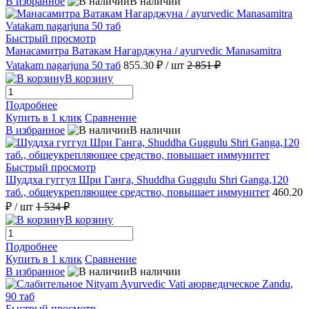
В избранное
В наличии
Быстрый просмотр
Манасамитра Ватакам Нагарджуна / ayurvedic Manasamitra
Vatakam nagarjuna 50 таб
855.30 ₽
/ шт
2 851 ₽
В корзину
Подробнее
Купить в 1 клик
Сравнение
В избранное
В наличии
Быстрый просмотр
Шуддха гуггул Шри Ганга, Shuddha Guggulu Shri Ganga,120
таб., общеукрепляющее средство, повышает иммунитет
460.20
₽
/ шт
1 534 ₽
В корзину
Подробнее
Купить в 1 клик
Сравнение
В избранное
В наличии
Быстрый просмотр