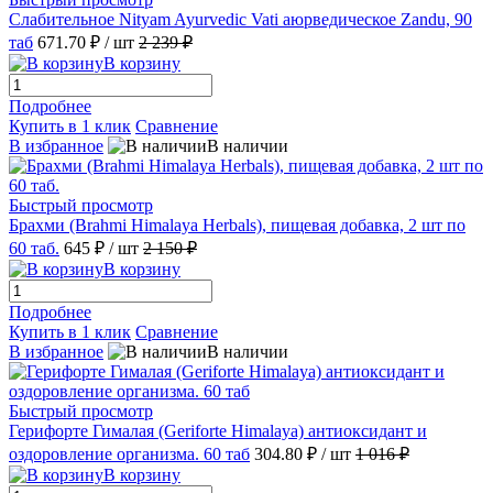
Слабительное Nityam Ayurvedic Vati аюрведическое Zandu, 90
таб
671.70 ₽
/ шт
2 239 ₽
В корзину
Подробнее
Купить в 1 клик
Сравнение
В избранное
В наличии
Быстрый просмотр
Брахми (Brahmi Himalaya Herbals), пищевая добавка, 2 шт по
60 таб.
645 ₽
/ шт
2 150 ₽
В корзину
Подробнее
Купить в 1 клик
Сравнение
В избранное
В наличии
Быстрый просмотр
Герифорте Гималая (Geriforte Himalaya) антиоксидант и
оздоровление организма. 60 таб
304.80 ₽
/ шт
1 016 ₽
В корзину