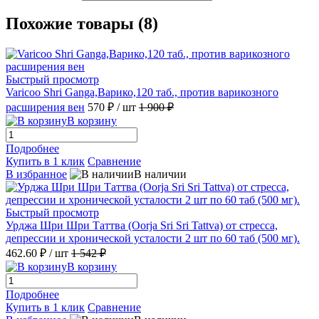
Похожие товары (8)
Быстрый просмотр
Varicoo Shri Ganga,Варико,120 таб., против варикозного
расширения вен
570 ₽
/ шт
1 900 ₽
В корзину
Подробнее
Купить в 1 клик
Сравнение
В избранное
В наличии
Быстрый просмотр
Урджа Шри Шри Таттва (Oorja Sri Sri Tattva) от стресса,
депрессии и хронической усталости 2 шт по 60 таб (500 мг).
462.60 ₽
/ шт
1 542 ₽
В корзину
Подробнее
Купить в 1 клик
Сравнение