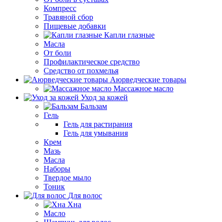
Компресс
Травяной сбор
Пищевые добавки
Капли глазные
Масла
От боли
Профилактическое средство
Средство от похмелья
Аюрведческие товары
Массажное масло
Уход за кожей
Бальзам
Гель
Гель для растирания
Гель для умывания
Крем
Мазь
Масла
Наборы
Твердое мыло
Тоник
Для волос
Хна
Масло