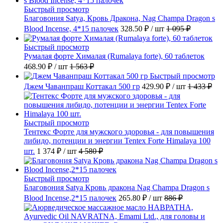
Быстрый просмотр
Благовония Satya, Кровь Дракона, Nag Champa Dragon s
Blood Incense, 4*15 палочек
328.50 ₽
/ шт
1 095 ₽
Быстрый просмотр
Румалая форте Хималая (Rumalaya forte), 60 таблеток
468.90 ₽
/ шт
1 563 ₽
Быстрый просмотр
Джем Чаванпраш Коттакал 500 гр
429.90 ₽
/ шт
1 433 ₽
Быстрый просмотр
Тентекс Форте для мужского здоровья - для повышения
либидо, потенции и энергии Tentex Forte Himalaya 100
шт.
1 374 ₽
/ шт
4 580 ₽
Быстрый просмотр
Благовония Satya Кровь дракона Nag Champa Dragon s
Blood Incense,2*15 палочек
265.80 ₽
/ шт
886 ₽