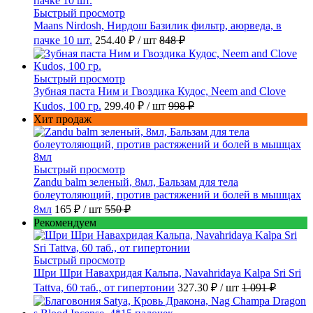
Быстрый просмотр
Maans Nirdosh, Нирдош Базилик фильтр, аюрведа, в
пачке 10 шт.
254.40 ₽
/ шт
848 ₽
Быстрый просмотр
Зубная паста Ним и Гвоздика Кудос, Neem and Clove
Kudos, 100 гр.
299.40 ₽
/ шт
998 ₽
Хит продаж
Быстрый просмотр
Zandu balm зеленый, 8мл, Бальзам для тела
болеутоляющий, против растяжений и болей в мышцах
8мл
165 ₽
/ шт
550 ₽
Рекомендуем
Быстрый просмотр
Шри Шри Навахридая Кальпа, Navahridaya Kalpa Sri Sri
Tattva, 60 таб., от гипертонии
327.30 ₽
/ шт
1 091 ₽