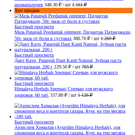
аромапалочек
348.30 ₽
/ шт
1 161 ₽
Хит продаж
Быстрый просмотр
Мазь Patanjali Peedantak ointment, Пидантак Патанджали,
50г. мазь от боли в суставах
380.70 ₽
/ шт
1 269 ₽
Быстрый просмотр
Дант Кати, Patanjali Dant Kanti Natural, Зубная паста
натуральная, 200 г
229.50 ₽
/ шт
765 ₽
Быстрый просмотр
Himalaya Herbals Speman/ Спеман для мужского
здоровья, 60 таб.
337.80 ₽
/ шт
1 126 ₽
Быстрый просмотр
Аюрслим Хималая (Ayurslim Himalaya Herbals), для
снижения веса и контроля сахара. Курс на три месяца