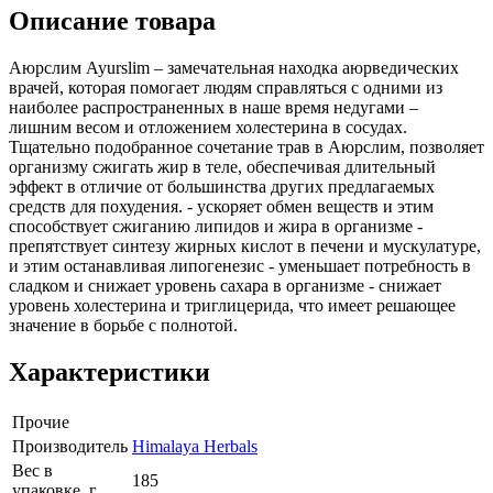
Описание товара
Аюрслим Ayurslim – замечательная находка аюрведических
врачей, которая помогает людям справляться с одними из
наиболее распространенных в наше время недугами –
лишним весом и отложением холестерина в сосудах.
Тщательно подобранное сочетание трав в Аюрслим, позволяет
организму сжигать жир в теле, обеспечивая длительный
эффект в отличие от большинства других предлагаемых
средств для похудения. - ускоряет обмен веществ и этим
способствует сжиганию липидов и жира в организме -
препятствует синтезу жирных кислот в печени и мускулатуре,
и этим останавливая липогенезис - уменьшает потребность в
сладком и снижает уровень сахара в организме - снижает
уровень холестерина и триглицерида, что имеет решающее
значение в борьбе с полнотой.
Характеристики
Прочие
Производитель
Himalaya Herbals
Вес в
185
упаковке, г