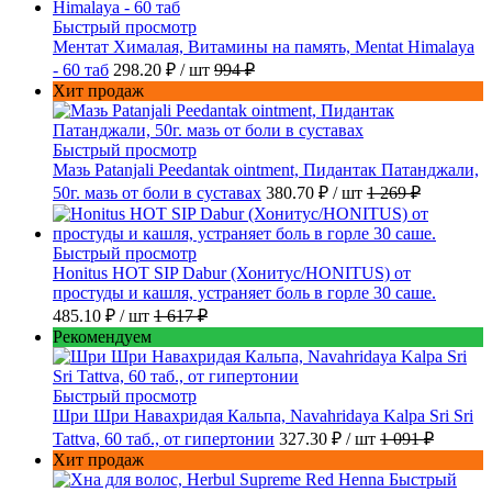
Быстрый просмотр
Ментат Хималая, Витамины на память, Mentat Himalaya
- 60 таб
298.20 ₽
/ шт
994 ₽
Хит продаж
Быстрый просмотр
Мазь Patanjali Peedantak ointment, Пидантак Патанджали,
50г. мазь от боли в суставах
380.70 ₽
/ шт
1 269 ₽
Быстрый просмотр
Honitus HOT SIP Dabur (Хонитус/HONITUS) от
простуды и кашля, устраняет боль в горле 30 саше.
485.10 ₽
/ шт
1 617 ₽
Рекомендуем
Быстрый просмотр
Шри Шри Навахридая Кальпа, Navahridaya Kalpa Sri Sri
Tattva, 60 таб., от гипертонии
327.30 ₽
/ шт
1 091 ₽
Хит продаж
Быстрый