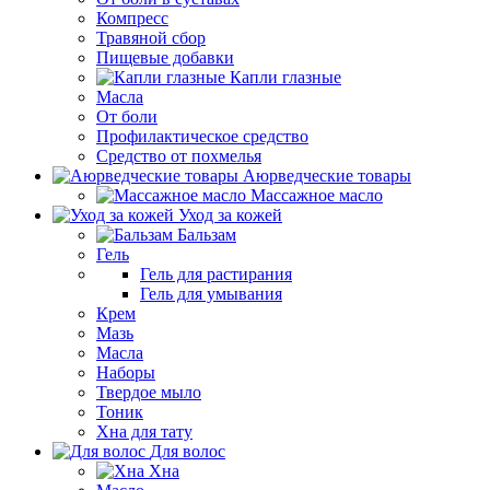
Компресс
Травяной сбор
Пищевые добавки
Капли глазные
Масла
От боли
Профилактическое средство
Средство от похмелья
Аюрведческие товары
Массажное масло
Уход за кожей
Бальзам
Гель
Гель для растирания
Гель для умывания
Крем
Мазь
Масла
Наборы
Твердое мыло
Тоник
Хна для тату
Для волос
Хна