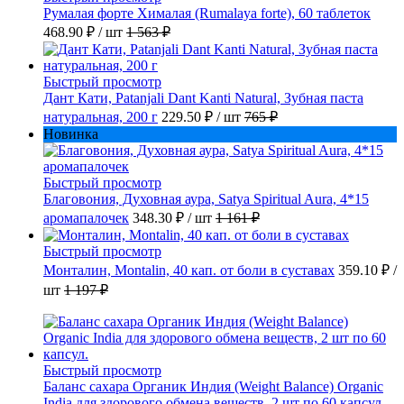
Румалая форте Хималая (Rumalaya forte), 60 таблеток
468.90 ₽
/ шт
1 563 ₽
Быстрый просмотр
Дант Кати, Patanjali Dant Kanti Natural, Зубная паста
натуральная, 200 г
229.50 ₽
/ шт
765 ₽
Новинка
Быстрый просмотр
Благовония, Духовная аура, Satya Spiritual Aura, 4*15
аромапалочек
348.30 ₽
/ шт
1 161 ₽
Быстрый просмотр
Монталин, Montalin, 40 кап. от боли в суставах
359.10 ₽
/
шт
1 197 ₽
Быстрый просмотр
Баланс сахара Органик Индия (Weight Balance) Organic
India для здорового обмена веществ, 2 шт по 60 капсул.