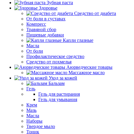
Зубная паста
Здоровье
Средство от диабета
От боли в суставах
Компресс
Травяной сбор
Пищевые добавки
Капли глазные
Масла
От боли
Профилактическое средство
Средство от похмелья
Аюрведческие товары
Массажное масло
Уход за кожей
Бальзам
Гель
Гель для растирания
Гель для умывания
Крем
Мазь
Масла
Наборы
Твердое мыло
Тоник