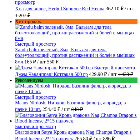
просмотр
Хна для волос, Herbul Supreme Red Henna
362.10 ₽
/ шт
1 207 ₽
Хит продаж
Быстрый просмотр
Zandu balm зеленый, 8мл, Бальзам для тела
болеутоляющий, против растяжений и болей в мышцах
8мл
165 ₽
/ шт
550 ₽
Быстрый просмотр
Джем Чаванпраш Коттакал 500 гр
429.90 ₽
/ шт
1 433 ₽
Рекомендуем
Быстрый просмотр
Maans Nirdosh, Нирдош Базилик фильтр, аюрведа, в
пачке 10 шт.
254.40 ₽
/ шт
848 ₽
Быстрый просмотр
Благовония Satya Кровь дракона Nag Champa Dragon s
Blood Incense,2*15 палочек
265.80 ₽
/ шт
886 ₽