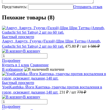
Представьтесь:
Отправить отзыв
Похожие товары (8)
Быстрый просмотр
Амрут, Амрутх, Гудучи (Гилой) Шри Шри Таттва (Amruth,
Guduchi Sri Sri Tattva) 2 шт по 60 таб.
475.80 ₽
/ шт
1 586 ₽
В корзину
Подробнее
Купить в 1 клик
Сравнение
В избранное
В наличии
Быстрый просмотр
YogiKanthika /Йоги Кантика- гранулы против воспаления в
горле, освежают дыхание,140 шт.
231 ₽
/ шт
770 ₽
В корзину
Подробнее