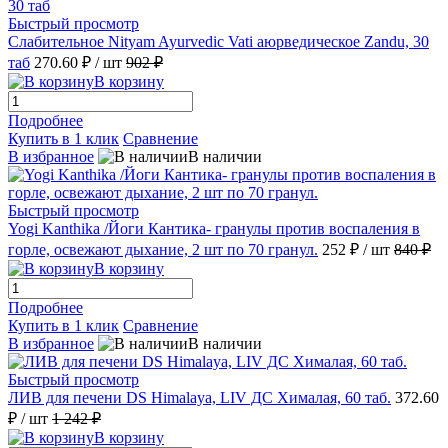
Быстрый просмотр
Слабительное Nityam Ayurvedic Vati аюрведическое Zandu, 30
таб
270.60 ₽
/ шт
902 ₽
В корзину
Подробнее
Купить в 1 клик
Сравнение
В избранное
В наличии
Быстрый просмотр
Yogi Kanthika /Йоги Кантика- гранулы против воспаления в
горле, освежают дыхание, 2 шт по 70 гранул.
252 ₽
/ шт
840 ₽
В корзину
Подробнее
Купить в 1 клик
Сравнение
В избранное
В наличии
Быстрый просмотр
ЛИВ для печени DS Himalaya, LIV ДС Хималая, 60 таб.
372.60
₽
/ шт
1 242 ₽
В корзину