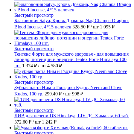
Быстрый просмотр
Благовония Satya, Кровь Дракона, Nag Champa Dragon s
Blood Incense, 4*15 палочек
328.50 ₽
/ шт
1 095 ₽
Быстрый просмотр
Тентекс Форте для мужского здоровья - для повышения
либидо, потенции и энергии Tentex Forte Himalaya 100
шт.
1 374 ₽
/ шт
4 580 ₽
Быстрый просмотр
Зубная паста Ним и Гвоздика Кудос, Neem and Clove
Kudos, 100 гр.
299.40 ₽
/ шт
998 ₽
Быстрый просмотр
ЛИВ для печени DS Himalaya, LIV ДС Хималая, 60 таб.
372.60 ₽
/ шт
1 242 ₽
Быстрый просмотр