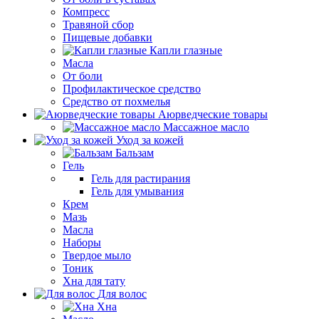
Компресс
Травяной сбор
Пищевые добавки
Капли глазные
Масла
От боли
Профилактическое средство
Средство от похмелья
Аюрведческие товары
Массажное масло
Уход за кожей
Бальзам
Гель
Гель для растирания
Гель для умывания
Крем
Мазь
Масла
Наборы
Твердое мыло
Тоник
Хна для тату
Для волос
Хна