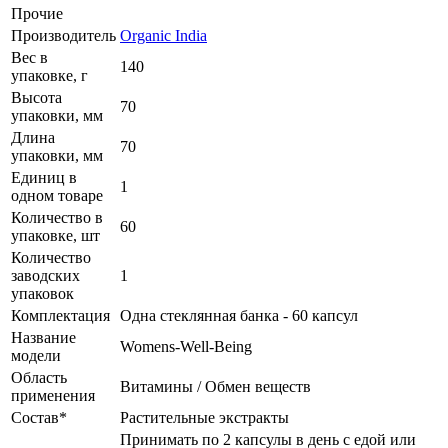
Прочие
Производитель
Organic India
Вес в
140
упаковке, г
Высота
70
упаковки, мм
Длина
70
упаковки, мм
Единиц в
1
одном товаре
Количество в
60
упаковке, шт
Количество
заводских
1
упаковок
Комплектация
Одна стеклянная банка - 60 капсул
Название
Womens-Well-Being
модели
Область
Витамины / Обмен веществ
применения
Состав*
Растительные экстракты
Принимать по 2 капсулы в день с едой или