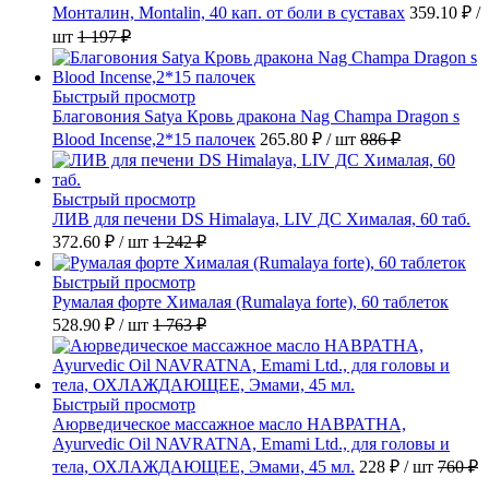
Монталин, Montalin, 40 кап. от боли в суставах
359.10 ₽
/
шт
1 197 ₽
Быстрый просмотр
Благовония Satya Кровь дракона Nag Champa Dragon s
Blood Incense,2*15 палочек
265.80 ₽
/ шт
886 ₽
Быстрый просмотр
ЛИВ для печени DS Himalaya, LIV ДС Хималая, 60 таб.
372.60 ₽
/ шт
1 242 ₽
Быстрый просмотр
Румалая форте Хималая (Rumalaya forte), 60 таблеток
528.90 ₽
/ шт
1 763 ₽
Быстрый просмотр
Аюрведическое массажное масло НАВРАТНА,
Ayurvedic Oil NAVRATNA, Emami Ltd., для головы и
тела, ОХЛАЖДАЮЩЕЕ, Эмами, 45 мл.
228 ₽
/ шт
760 ₽