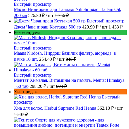
Быстрый просмотр
Масло Нилибрингади Тайлам/ Nilibhringadi Tailam Oil,
200 мл
526.80 ₽
/ шт
1 756 ₽
Быстрый просмотр
Джем Чаванпраш Коттакал 500 гр
429.90 ₽
/ шт
1 433 ₽
Рекомендуем
Быстрый просмотр
Maans Nirdosh, Нирдош Базилик фильтр, аюрведа, в
пачке 10 шт.
254.40 ₽
/ шт
848 ₽
Быстрый просмотр
Ментат Хималая, Витамины на память, Mentat Himalaya
- 60 таб
298.20 ₽
/ шт
994 ₽
Хит продаж
Быстрый
просмотр
Хна для волос, Herbul Supreme Red Henna
362.10 ₽
/ шт
1 207 ₽