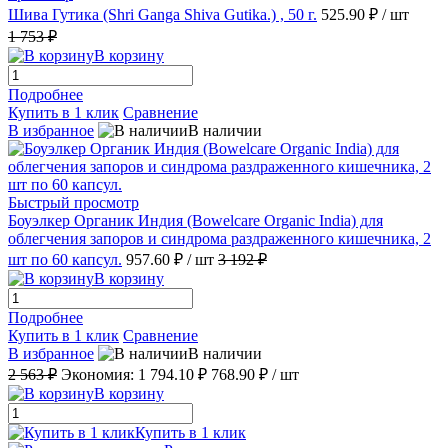
Шива Гутика (Shri Ganga Shiva Gutika.) , 50 г.
525.90 ₽
/ шт
1 753 ₽
В корзину
Подробнее
Купить в 1 клик
Сравнение
В избранное
В наличии
Быстрый просмотр
Боуэлкер Органик Индия (Bowelcare Organic India) для
облегчения запоров и синдрома раздраженного кишечника, 2
шт по 60 капсул.
957.60 ₽
/ шт
3 192 ₽
В корзину
Подробнее
Купить в 1 клик
Сравнение
В избранное
В наличии
2 563 ₽
Экономия:
1 794.10 ₽
768.90 ₽
/ шт
В корзину
Купить в 1 клик