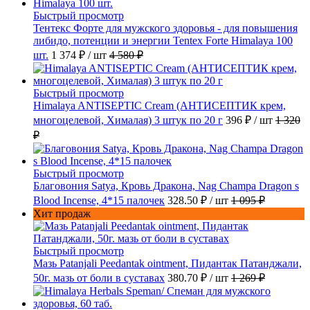
Быстрый просмотр
Тентекс Форте для мужского здоровья - для повышения
либидо, потенции и энергии Tentex Forte Himalaya 100
шт.
1 374 ₽
/ шт
4 580 ₽
Быстрый просмотр
Himalaya ANTISEPTIC Cream (АНТИСЕПТИК крем,
многоцелевой, Хималая) 3 штук по 20 г
396 ₽
/ шт
1 320
₽
Быстрый просмотр
Благовония Satya, Кровь Дракона, Nag Champa Dragon s
Blood Incense, 4*15 палочек
328.50 ₽
/ шт
1 095 ₽
Хит продаж
Быстрый просмотр
Мазь Patanjali Peedantak ointment, Пидантак Патанджали,
50г. мазь от боли в суставах
380.70 ₽
/ шт
1 269 ₽