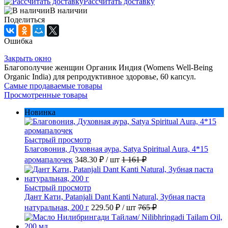
Рассчитать доставку
В наличии
Поделиться
Ошибка
Закрыть окно
Благополучие женщин Органик Индия (Womens Well-Being
Organic India) для репродуктивное здоровье, 60 капсул.
Самые продаваемые товары
Просмотренные товары
Новинка
Быстрый просмотр
Благовония, Духовная аура, Satya Spiritual Aura, 4*15
аромапалочек
348.30 ₽
/ шт
1 161 ₽
Быстрый просмотр
Дант Кати, Patanjali Dant Kanti Natural, Зубная паста
натуральная, 200 г
229.50 ₽
/ шт
765 ₽