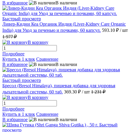
В избранное
В наличии
Быстрый просмотр
Ливер-Кидни Кеа Органик Индия (Liver-Kidney Care Organic
India) для Уход за печенью и почками, 60 капсул.
593.10 ₽
/ шт
1 977 ₽
В корзину
Подробнее
Купить в 1 клик
Сравнение
В избранное
В наличии
Быстрый просмотр
Бресол (Bresol Himalaya), пищевая добавка для здоровья
дыхательной системы, 60 таб.
369.30 ₽
/ шт
1 231 ₽
В корзину
Подробнее
Купить в 1 клик
Сравнение
В избранное
В наличии
Быстрый
просмотр