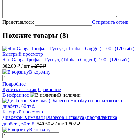
Представьтесь:
Отправить отзыв
Похожие товары (8)
Быстрый просмотр
Shri Ganga Трифала Гуггул, (Triphala Guggul), 100г (120 таб.)
382.80 ₽
/ шт
1 276 ₽
В корзину
Подробнее
Купить в 1 клик
Сравнение
В избранное
В наличии
Быстрый просмотр
Диабекон Хималая (Diabecon Himalaya) профилактика
диабета, 60 таб.
540.60 ₽
/ шт
1 802 ₽
В корзину