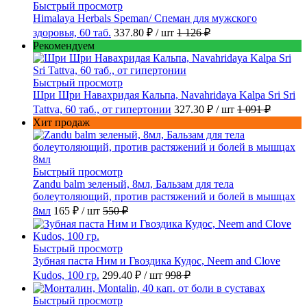
Быстрый просмотр
Himalaya Herbals Speman/ Спеман для мужского
здоровья, 60 таб.
337.80 ₽
/ шт
1 126 ₽
Рекомендуем
Быстрый просмотр
Шри Шри Навахридая Кальпа, Navahridaya Kalpa Sri Sri
Tattva, 60 таб., от гипертонии
327.30 ₽
/ шт
1 091 ₽
Хит продаж
Быстрый просмотр
Zandu balm зеленый, 8мл, Бальзам для тела
болеутоляющий, против растяжений и болей в мышцах
8мл
165 ₽
/ шт
550 ₽
Быстрый просмотр
Зубная паста Ним и Гвоздика Кудос, Neem and Clove
Kudos, 100 гр.
299.40 ₽
/ шт
998 ₽
Быстрый просмотр