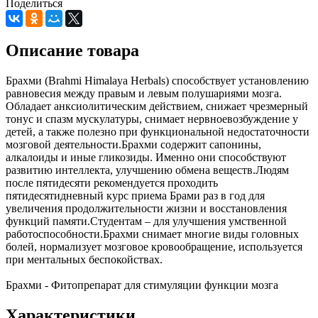
Поделиться
Описание товара
Брахми (Brahmi Himalaya Herbals) способствует установлению
равновесия между правым и левым полушариями мозга.
Обладает анксиолитическим действием, снижает чрезмерный
тонус и спазм мускулатуры, снимает нервноевозбуждение у
детей, а также полезно при функциональной недостаточности
мозговой деятельности.Брахми содержит сапонины,
алкалоиды и иные гликозиды. Именно они способствуют
развитию интеллекта, улучшению обмена веществ.Людям
после пятидесяти рекомендуется проходить
пятидесятидневный курс приема Брами раз в год для
увеличения продолжительности жизни и восстановления
функций памяти.Студентам – для улучшения умственной
работоспособности.Брахми снимает многие виды головных
болей, нормализует мозговое кровообращение, используется
при ментальных беспокойствах.
Брахми - Фитопрепарат для стимуляции функции мозга
Характеристики