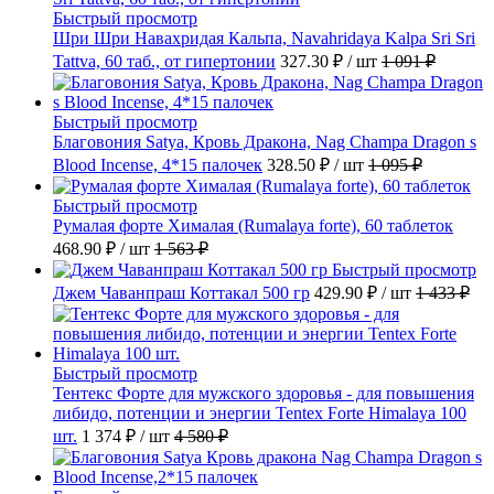
Быстрый просмотр
Шри Шри Навахридая Кальпа, Navahridaya Kalpa Sri Sri
Tattva, 60 таб., от гипертонии
327.30 ₽
/ шт
1 091 ₽
Быстрый просмотр
Благовония Satya, Кровь Дракона, Nag Champa Dragon s
Blood Incense, 4*15 палочек
328.50 ₽
/ шт
1 095 ₽
Быстрый просмотр
Румалая форте Хималая (Rumalaya forte), 60 таблеток
468.90 ₽
/ шт
1 563 ₽
Быстрый просмотр
Джем Чаванпраш Коттакал 500 гр
429.90 ₽
/ шт
1 433 ₽
Быстрый просмотр
Тентекс Форте для мужского здоровья - для повышения
либидо, потенции и энергии Tentex Forte Himalaya 100
шт.
1 374 ₽
/ шт
4 580 ₽