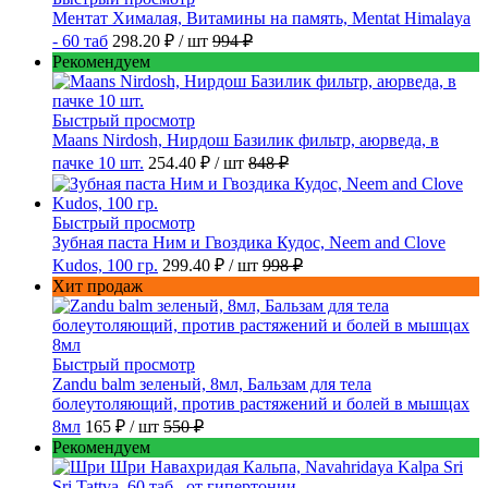
Ментат Хималая, Витамины на память, Mentat Himalaya
- 60 таб
298.20 ₽
/ шт
994 ₽
Рекомендуем
Быстрый просмотр
Maans Nirdosh, Нирдош Базилик фильтр, аюрведа, в
пачке 10 шт.
254.40 ₽
/ шт
848 ₽
Быстрый просмотр
Зубная паста Ним и Гвоздика Кудос, Neem and Clove
Kudos, 100 гр.
299.40 ₽
/ шт
998 ₽
Хит продаж
Быстрый просмотр
Zandu balm зеленый, 8мл, Бальзам для тела
болеутоляющий, против растяжений и болей в мышцах
8мл
165 ₽
/ шт
550 ₽
Рекомендуем