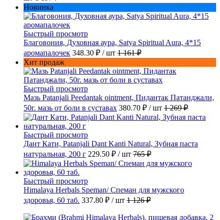
Новинка
Быстрый просмотр
Благовония, Духовная аура, Satya Spiritual Aura, 4*15
аромапалочек
348.30 ₽
/ шт
1 161 ₽
Хит продаж
Быстрый просмотр
Мазь Patanjali Peedantak ointment, Пидантак Патанджали,
50г. мазь от боли в суставах
380.70 ₽
/ шт
1 269 ₽
Быстрый просмотр
Дант Кати, Patanjali Dant Kanti Natural, Зубная паста
натуральная, 200 г
229.50 ₽
/ шт
765 ₽
Быстрый просмотр
Himalaya Herbals Speman/ Спеман для мужского
здоровья, 60 таб.
337.80 ₽
/ шт
1 126 ₽