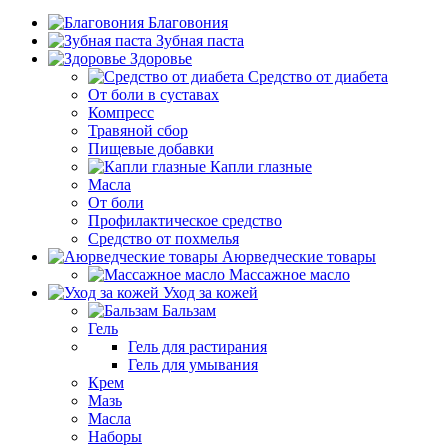
Благовония
Зубная паста
Здоровье
Средство от диабета
От боли в суставах
Компресс
Травяной сбор
Пищевые добавки
Капли глазные
Масла
От боли
Профилактическое средство
Средство от похмелья
Аюрведческие товары
Массажное масло
Уход за кожей
Бальзам
Гель
Гель для растирания
Гель для умывания
Крем
Мазь
Масла
Наборы