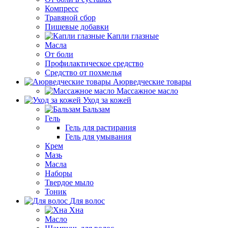
Компресс
Травяной сбор
Пищевые добавки
Капли глазные
Масла
От боли
Профилактическое средство
Средство от похмелья
Аюрведческие товары
Массажное масло
Уход за кожей
Бальзам
Гель
Гель для растирания
Гель для умывания
Крем
Мазь
Масла
Наборы
Твердое мыло
Тоник
Для волос
Хна
Масло