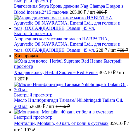
Быстрый просмотр
Благовония Satya Кровь дракона Nag Champa Dragon s
Blood Incense,2*15 палочек
265.80 ₽
/ шт
886 ₽
Быстрый просмотр
Аюрведическое массажное масло НАВРАТНА,
Ayurvedic Oil NAVRATNA, Emami Ltd., для головы и
тела, ОХЛАЖДАЮЩЕЕ, Эмами, 45 мл.
228 ₽
/ шт
760 ₽
Хит продаж
Быстрый
просмотр
Хна для волос, Herbul Supreme Red Henna
362.10 ₽
/ шт
1 207 ₽
Быстрый просмотр
Масло Нилибрингади Тайлам/ Nilibhringadi Tailam Oil,
200 мл
526.80 ₽
/ шт
1 756 ₽
Быстрый просмотр
Монталин, Montalin, 40 кап. от боли в суставах
359.10 ₽
/
шт
1 197 ₽