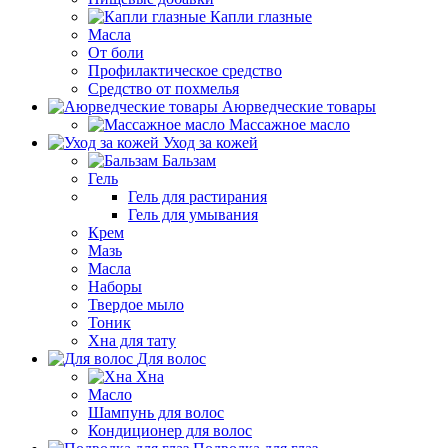
Капли глазные
Масла
От боли
Профилактическое средство
Средство от похмелья
Аюрведческие товары
Массажное масло
Уход за кожей
Бальзам
Гель
Гель для растирания
Гель для умывания
Крем
Мазь
Масла
Наборы
Твердое мыло
Тоник
Хна для тату
Для волос
Хна
Масло
Шампунь для волос
Кондиционер для волос