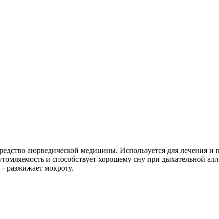
ое средство аюрведической медицины. Используется для лечения 
утомляемость и способствует хорошему сну при дыхательной алле
 - разжижает мокроту.