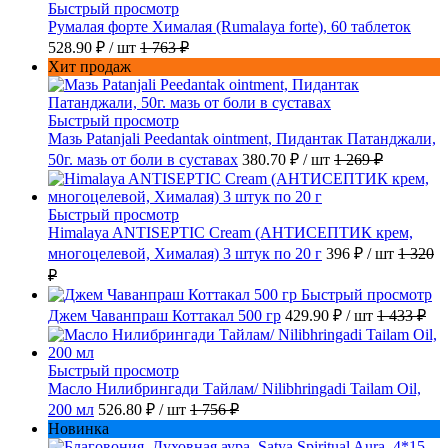
Быстрый просмотр
Румалая форте Хималая (Rumalaya forte), 60 таблеток
528.90 ₽
/ шт
1 763 ₽
Хит продаж
Быстрый просмотр
Мазь Patanjali Peedantak ointment, Пидантак Патанджали,
50г. мазь от боли в суставах
380.70 ₽
/ шт
1 269 ₽
Быстрый просмотр
Himalaya ANTISEPTIC Cream (АНТИСЕПТИК крем,
многоцелевой, Хималая) 3 штук по 20 г
396 ₽
/ шт
1 320
₽
Быстрый просмотр
Джем Чаванпраш Коттакал 500 гр
429.90 ₽
/ шт
1 433 ₽
Быстрый просмотр
Масло Нилибрингади Тайлам/ Nilibhringadi Tailam Oil,
200 мл
526.80 ₽
/ шт
1 756 ₽
Новинка