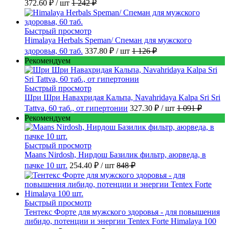
372.60 ₽
/ шт
1 242 ₽
Быстрый просмотр
Himalaya Herbals Speman/ Спеман для мужского
здоровья, 60 таб.
337.80 ₽
/ шт
1 126 ₽
Рекомендуем
Быстрый просмотр
Шри Шри Навахридая Кальпа, Navahridaya Kalpa Sri Sri
Tattva, 60 таб., от гипертонии
327.30 ₽
/ шт
1 091 ₽
Рекомендуем
Быстрый просмотр
Maans Nirdosh, Нирдош Базилик фильтр, аюрведа, в
пачке 10 шт.
254.40 ₽
/ шт
848 ₽
Быстрый просмотр
Тентекс Форте для мужского здоровья - для повышения
либидо, потенции и энергии Tentex Forte Himalaya 100