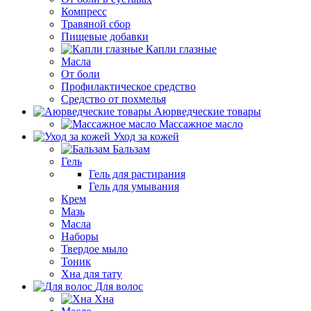
Компресс
Травяной сбор
Пищевые добавки
Капли глазные
Масла
От боли
Профилактическое средство
Средство от похмелья
Аюрведческие товары
Массажное масло
Уход за кожей
Бальзам
Гель
Гель для растирания
Гель для умывания
Крем
Мазь
Масла
Наборы
Твердое мыло
Тоник
Хна для тату
Для волос
Хна