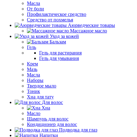
Масла
От боли
Профилактическое средство
Средство от похмелья
Аюрведческие товары
Массажное масло
Уход за кожей
Бальзам
Гель
Гель для растирания
Гель для умывания
Крем
Мазь
Масла
Наборы
Твердое мыло
Тоник
Хна для тату
Для волос
Хна
Масло
Шампунь для волос
Кондиционер для волос
Подводка для глаз
Напитки