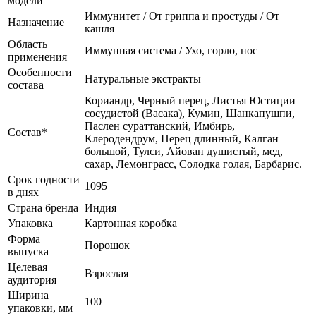
модели
Иммунитет / От гриппа и простуды / От
Назначение
кашля
Область
Иммунная система / Ухо, горло, нос
применения
Особенности
Натуральные экстракты
состава
Кориандр, Черный перец, Листья Юстиции
сосудистой (Васака), Кумин, Шанкапушпи,
Паслен сураттанский, Имбирь,
Состав*
Клеродендрум, Перец длинный, Калган
большой, Тулси, Айован душистый, мед,
сахар, Лемонграсс, Солодка голая, Барбарис.
Срок годности
1095
в днях
Страна бренда
Индия
Упаковка
Картонная коробка
Форма
Порошок
выпуска
Целевая
Взрослая
аудитория
Ширина
100
упаковки, мм