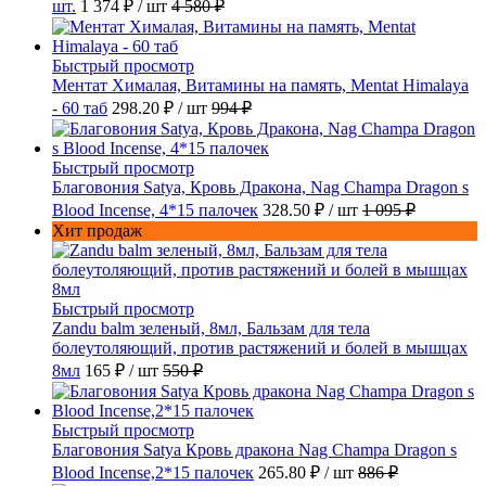
шт.
1 374 ₽
/ шт
4 580 ₽
Быстрый просмотр
Ментат Хималая, Витамины на память, Mentat Himalaya
- 60 таб
298.20 ₽
/ шт
994 ₽
Быстрый просмотр
Благовония Satya, Кровь Дракона, Nag Champa Dragon s
Blood Incense, 4*15 палочек
328.50 ₽
/ шт
1 095 ₽
Хит продаж
Быстрый просмотр
Zandu balm зеленый, 8мл, Бальзам для тела
болеутоляющий, против растяжений и болей в мышцах
8мл
165 ₽
/ шт
550 ₽
Быстрый просмотр
Благовония Satya Кровь дракона Nag Champa Dragon s
Blood Incense,2*15 палочек
265.80 ₽
/ шт
886 ₽