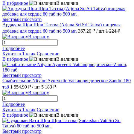
В избранное
В наличии
Быстрый просмотр
Арджуна Шри Шри Таттва (Arjuna Sri Sri Tattva) пищевая
добавка для сердца 60 таб по 500 мг.
367.20 ₽
/ шт
1 224 ₽
В корзину
Подробнее
Купить в 1 клик
Сравнение
В избранное
В наличии
Быстрый просмотр
Слабительное Nityam Ayurvedic Vati аюрведическое Zandu, 180
таб
1 554.90 ₽
/ шт
5 183 ₽
В корзину
Подробнее
Купить в 1 клик
Сравнение
В избранное
В наличии
Быстрый просмотр