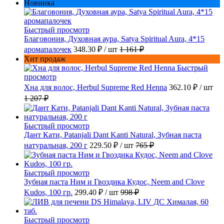
Новинка
Быстрый просмотр
Благовония, Духовная аура, Satya Spiritual Aura, 4*15
аромапалочек
348.30 ₽
/ шт
1 161 ₽
Хит продаж
Быстрый
просмотр
Хна для волос, Herbul Supreme Red Henna
362.10 ₽
/ шт
1 207 ₽
Быстрый просмотр
Дант Кати, Patanjali Dant Kanti Natural, Зубная паста
натуральная, 200 г
229.50 ₽
/ шт
765 ₽
Быстрый просмотр
Зубная паста Ним и Гвоздика Кудос, Neem and Clove
Kudos, 100 гр.
299.40 ₽
/ шт
998 ₽
Быстрый просмотр