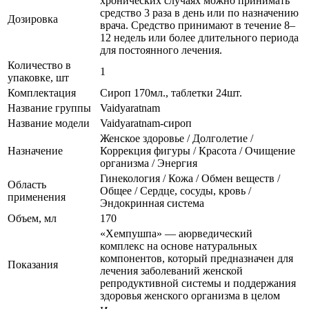
хронических случаях можно принимать
средство 3 раза в день или по назначению
Дозировка
врача. Средство принимают в течение 8–
12 недель или более длительного периода
для постоянного лечения.
Количество в
1
упаковке, шт
Комплектация
Сироп 170мл., таблетки 24шт.
Название группы
Vaidyaratnam
Название модели
Vaidyaratnam-сироп
Женское здоровье / Долголетие /
Назначение
Коррекция фигуры / Красота / Очищение
организма / Энергия
Гинекология / Кожа / Обмен веществ /
Область
Общее / Сердце, сосуды, кровь /
применения
Эндокринная система
Объем, мл
170
«Хемпушпа» — аюрведический
комплекс на основе натуральных
компонентов, который предназначен для
Показания
лечения заболеваний женской
репродуктивной системы и поддержания
здоровья женского организма в целом