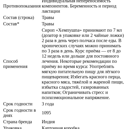
Индивидуальная непереносимость
Противопоказания
компонентов. Беременность и период
лактации
Состав (строка)
Травы
Состав*
Травы
Сироп «Хемпушпа» принимают по 7 мл
(дозатор в упаковке или 2 чайные ложки)
2 раза в день через полчаса после еды. В
хронических случаях можно принимать
по 3 раза в день. Курс приёма — от 8 до
12 недель или дольше для постоянного
Способ
лечения. Некоторые рекомендации по
применения
приёму во время курса: Употреблять
мягкую питательную пищу для лёгкого
пищеварения; Избегать красного перца,
красного мяса, тяжёлой и жареной пищи,
избытка сладостей, газированных
напитков; Ограничивать стресс и
психоэмоциональное напряжение.
Срок годности
3 года
Срок годности в
1095
днях
Страна бренда
Индия
Упаковка
Картонная коробка