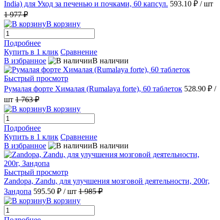
India) для Уход за печенью и почками, 60 капсул.
593.10 ₽
/ шт
1 977 ₽
В корзину
Подробнее
Купить в 1 клик
Сравнение
В избранное
В наличии
Быстрый просмотр
Румалая форте Хималая (Rumalaya forte), 60 таблеток
528.90 ₽
/
шт
1 763 ₽
В корзину
Подробнее
Купить в 1 клик
Сравнение
В избранное
В наличии
Быстрый просмотр
Zandopa, Zandu, для улучшения мозговой деятельности, 200г,
Зандопа
595.50 ₽
/ шт
1 985 ₽
В корзину
Подробнее