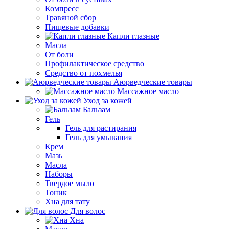
Компресс
Травяной сбор
Пищевые добавки
Капли глазные
Масла
От боли
Профилактическое средство
Средство от похмелья
Аюрведческие товары
Массажное масло
Уход за кожей
Бальзам
Гель
Гель для растирания
Гель для умывания
Крем
Мазь
Масла
Наборы
Твердое мыло
Тоник
Хна для тату
Для волос
Хна