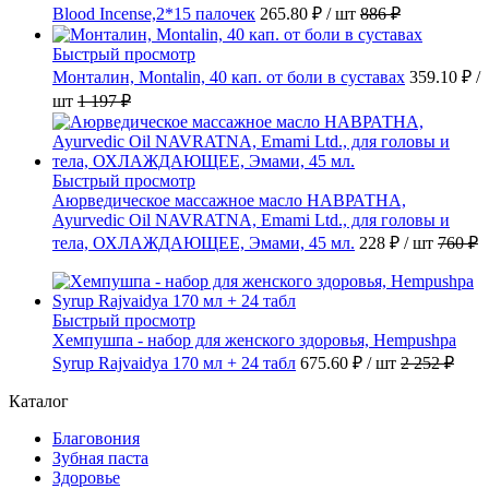
Blood Incense,2*15 палочек
265.80 ₽
/ шт
886 ₽
Быстрый просмотр
Монталин, Montalin, 40 кап. от боли в суставах
359.10 ₽
/
шт
1 197 ₽
Быстрый просмотр
Аюрведическое массажное масло НАВРАТНА,
Ayurvedic Oil NAVRATNA, Emami Ltd., для головы и
тела, ОХЛАЖДАЮЩЕЕ, Эмами, 45 мл.
228 ₽
/ шт
760 ₽
Быстрый просмотр
Хемпушпа - набор для женского здоровья, Hempushpa
Syrup Rajvaidya 170 мл + 24 табл
675.60 ₽
/ шт
2 252 ₽
Каталог
Благовония
Зубная паста
Здоровье