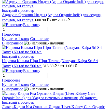
Быстрый просмотр
Арджуна Органик Индия (Arjuna Organic India) для сердца,
сосудов, 60 капсул.
600.90 ₽
/ шт
2 003 ₽
В корзину
Подробнее
Купить в 1 клик
Сравнение
В избранное
В наличии
Быстрый просмотр
Нараяна Кальпа Шри Шри Таттва (Narayana Kalpa Sri Sri
Tattva) 60 таб по 500 мг.
318.30 ₽
/ шт
1 061 ₽
В корзину
Подробнее
Купить в 1 клик
Сравнение
В избранное
В наличии
Быстрый просмотр
Ливер-Кидни Кеа Органик Индия (Liver-Kidney Care Organic