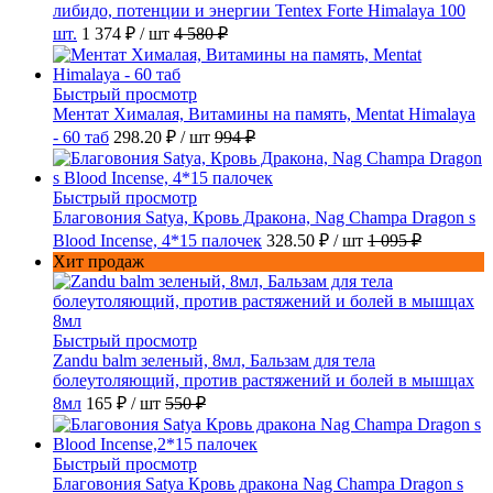
либидо, потенции и энергии Tentex Forte Himalaya 100
шт.
1 374 ₽
/ шт
4 580 ₽
Быстрый просмотр
Ментат Хималая, Витамины на память, Mentat Himalaya
- 60 таб
298.20 ₽
/ шт
994 ₽
Быстрый просмотр
Благовония Satya, Кровь Дракона, Nag Champa Dragon s
Blood Incense, 4*15 палочек
328.50 ₽
/ шт
1 095 ₽
Хит продаж
Быстрый просмотр
Zandu balm зеленый, 8мл, Бальзам для тела
болеутоляющий, против растяжений и болей в мышцах
8мл
165 ₽
/ шт
550 ₽
Быстрый просмотр
Благовония Satya Кровь дракона Nag Champa Dragon s