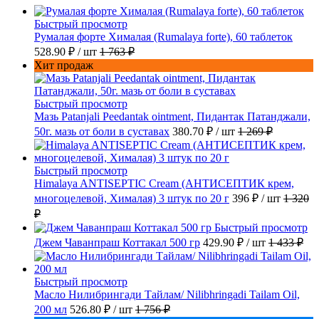
Быстрый просмотр
Румалая форте Хималая (Rumalaya forte), 60 таблеток
528.90 ₽
/ шт
1 763 ₽
Хит продаж
Быстрый просмотр
Мазь Patanjali Peedantak ointment, Пидантак Патанджали,
50г. мазь от боли в суставах
380.70 ₽
/ шт
1 269 ₽
Быстрый просмотр
Himalaya ANTISEPTIC Cream (АНТИСЕПТИК крем,
многоцелевой, Хималая) 3 штук по 20 г
396 ₽
/ шт
1 320
₽
Быстрый просмотр
Джем Чаванпраш Коттакал 500 гр
429.90 ₽
/ шт
1 433 ₽
Быстрый просмотр
Масло Нилибрингади Тайлам/ Nilibhringadi Tailam Oil,
200 мл
526.80 ₽
/ шт
1 756 ₽