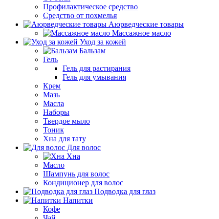
Профилактическое средство
Средство от похмелья
Аюрведческие товары
Массажное масло
Уход за кожей
Бальзам
Гель
Гель для растирания
Гель для умывания
Крем
Мазь
Масла
Наборы
Твердое мыло
Тоник
Хна для тату
Для волос
Хна
Масло
Шампунь для волос
Кондиционер для волос
Подводка для глаз
Напитки
Кофе
Чай