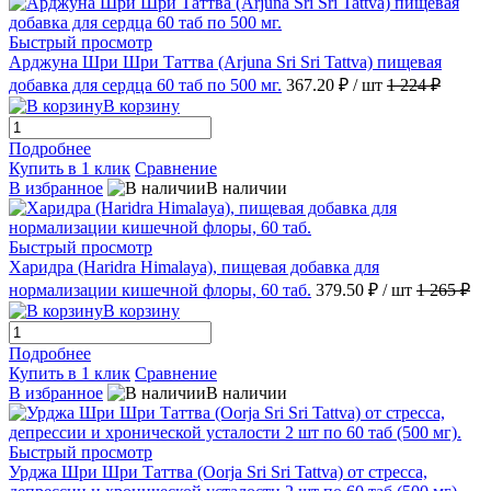
Быстрый просмотр
Арджуна Шри Шри Таттва (Arjuna Sri Sri Tattva) пищевая
добавка для сердца 60 таб по 500 мг.
367.20 ₽
/ шт
1 224 ₽
В корзину
Подробнее
Купить в 1 клик
Сравнение
В избранное
В наличии
Быстрый просмотр
Харидра (Haridra Himalaya), пищевая добавка для
нормализации кишечной флоры, 60 таб.
379.50 ₽
/ шт
1 265 ₽
В корзину
Подробнее
Купить в 1 клик
Сравнение
В избранное
В наличии
Быстрый просмотр
Урджа Шри Шри Таттва (Oorja Sri Sri Tattva) от стресса,