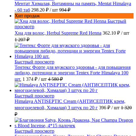
Ментат Хималая, Витамины на память, Mentat Himalaya
- 60 таб
298.20 ₽
/ шт
994 ₽
Хит продаж
Быстрый
просмотр
Хна для волос, Herbul Supreme Red Henna
362.10 ₽
/ шт
1 207 ₽
Быстрый просмотр
Тентекс Форте для мужского здоровья - для повышения
либидо, потенции и энергии Tentex Forte Himalaya 100
шт.
1 374 ₽
/ шт
4 580 ₽
Быстрый просмотр
Himalaya ANTISEPTIC Cream (АНТИСЕПТИК крем,
многоцелевой, Хималая) 3 штук по 20 г
396 ₽
/ шт
1 320
₽
Быстрый просмотр