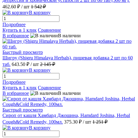
депрессии и хронической усталости 2 шт по 60 таб (500 мг).
462.60 ₽
/ шт
1 542 ₽
В корзину
Подробнее
Купить в 1 клик
Сравнение
В избранное
В наличии
Быстрый просмотр
Шигру (Shigru Himalaya Herbals), пищевая добавка 2 шт по 60
таб.
643.50 ₽
/ шт
2 145 ₽
В корзину
Подробнее
Купить в 1 клик
Сравнение
В избранное
В наличии
Быстрый просмотр
Сироп от кашля Хамбард Джошина, Hamdard Joshina, Herbal
Cough&Cold Remedy, 100мл.
375.30 ₽
/ шт
1 251 ₽
В корзину