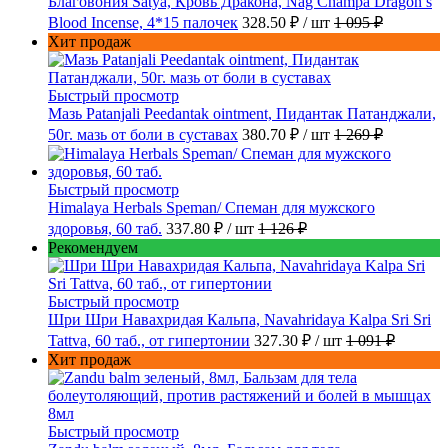
Благовония Satya, Кровь Дракона, Nag Champa Dragon s
Blood Incense, 4*15 палочек
328.50 ₽
/ шт
1 095 ₽
Хит продаж
Быстрый просмотр
Мазь Patanjali Peedantak ointment, Пидантак Патанджали,
50г. мазь от боли в суставах
380.70 ₽
/ шт
1 269 ₽
Быстрый просмотр
Himalaya Herbals Speman/ Спеман для мужского
здоровья, 60 таб.
337.80 ₽
/ шт
1 126 ₽
Рекомендуем
Быстрый просмотр
Шри Шри Навахридая Кальпа, Navahridaya Kalpa Sri Sri
Tattva, 60 таб., от гипертонии
327.30 ₽
/ шт
1 091 ₽
Хит продаж
Быстрый просмотр