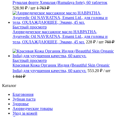
Румалая форте Хималая (Rumalaya forte), 60 таблеток
528.90 ₽
/ шт
1 763 ₽
Быстрый просмотр
Аюрведическое массажное масло НАВРАТНА,
Ayurvedic Oil NAVRATNA, Emami Ltd., для головы и
тела, ОХЛАЖДАЮЩЕЕ, Эмами, 45 мл.
228 ₽
/ шт
760 ₽
Быстрый просмотр
Красивая Кожа Органик Индия (Beautiful Skin Organic
India) для улучшения качества, 60 капсул.
553.20 ₽
/ шт
1 844 ₽
Каталог
Благовония
Зубная паста
Здоровье
Аюрведческие товары
Уход за кожей