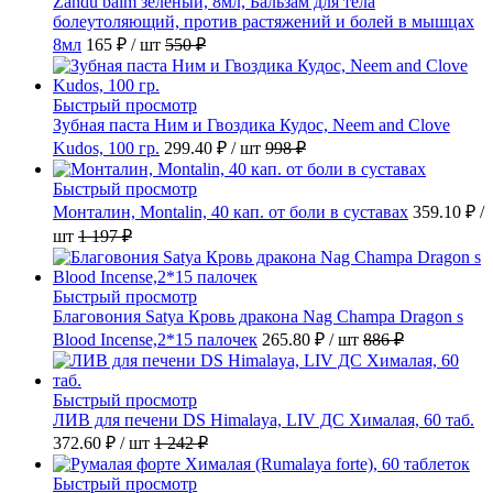
Zandu balm зеленый, 8мл, Бальзам для тела
болеутоляющий, против растяжений и болей в мышцах
8мл
165 ₽
/ шт
550 ₽
Быстрый просмотр
Зубная паста Ним и Гвоздика Кудос, Neem and Clove
Kudos, 100 гр.
299.40 ₽
/ шт
998 ₽
Быстрый просмотр
Монталин, Montalin, 40 кап. от боли в суставах
359.10 ₽
/
шт
1 197 ₽
Быстрый просмотр
Благовония Satya Кровь дракона Nag Champa Dragon s
Blood Incense,2*15 палочек
265.80 ₽
/ шт
886 ₽
Быстрый просмотр
ЛИВ для печени DS Himalaya, LIV ДС Хималая, 60 таб.
372.60 ₽
/ шт
1 242 ₽
Быстрый просмотр