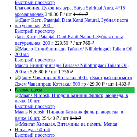
Быстрый просмотр
Благовония, Духовная аура, Satya Spiritual Aura, 4*15
аромапалочек
348.30 ₽
/ шт
1 161 ₽
Быстрый просмотр
Дант Кати, Patanjali Dant Kanti Natural, Зубная паста
натуральная, 200 г
229.50 ₽
/ шт
765 ₽
Быстрый просмотр
Масло Нилибрингади Тайлам/ Nilibhringadi Tailam Oil,
200 мл
526.80 ₽
/ шт
1 756 ₽
Быстрый просмотр
Джем Чаванпраш Коттакал 500 гр
429.90 ₽
/ шт
1 433 ₽
Рекомендуем
Быстрый просмотр
Maans Nirdosh, Нирдош Базилик фильтр, аюрведа, в
пачке 10 шт.
254.40 ₽
/ шт
848 ₽
Быстрый просмотр