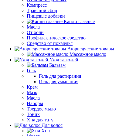
Компресс
Травяной сбор
Пищевые добавки
Капли глазные
Масла
От боли
Профилактическое средство
Средство от похмелья
Аюрведческие товары
Массажное масло
Уход за кожей
Бальзам
Гель
Гель для растирания
Гель для умывания
Крем
Мазь
Масла
Наборы
Твердое мыло
Тоник
Хна для тату
Для волос
Хна