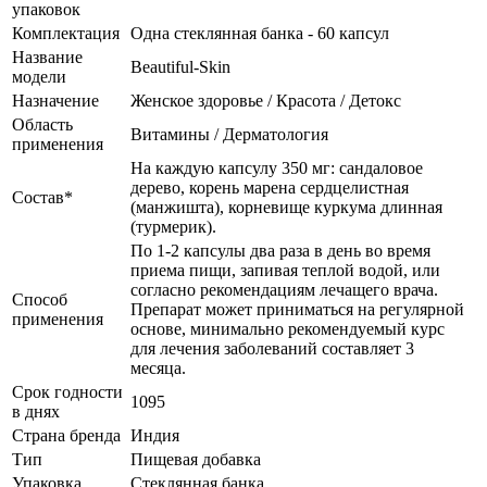
упаковок
Комплектация
Одна стеклянная банка - 60 капсул
Название
Beautiful-Skin
модели
Назначение
Женское здоровье / Красота / Детокс
Область
Витамины / Дерматология
применения
На каждую капсулу 350 мг: сандаловое
дерево, корень марена сердцелистная
Состав*
(манжишта), корневище куркума длинная
(турмерик).
По 1-2 капсулы два раза в день во время
приема пищи, запивая теплой водой, или
согласно рекомендациям лечащего врача.
Способ
Препарат может приниматься на регулярной
применения
основе, минимально рекомендуемый курс
для лечения заболеваний составляет 3
месяца.
Срок годности
1095
в днях
Страна бренда
Индия
Тип
Пищевая добавка
Упаковка
Стеклянная банка