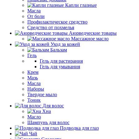
Капли глазные
Масла
От боли
Профилактическое средство
Средство от похмелья
Аюрведческие товары
Массажное масло
Уход за кожей
Бальзам
Гель
Гель для растирания
Гель для умывания
Крем
Мазь
Масла
Наборы
Твердое мыло
Тоник
Для волос
Хна
Масло
Шампунь для волос
Подводка для глаз
Чай