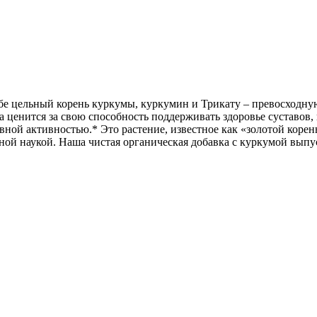
 себе цельный корень куркумы, куркумин и Трикату – превосходн
ценится за свою способность поддерживать здоровье суставов, 
ой активностью.* Это растение, известное как «золотой корен
ой наукой. Наша чистая органическая добавка с куркумой выпус