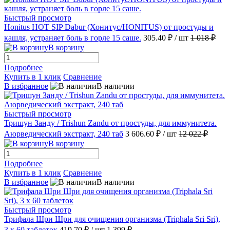
Быстрый просмотр
Honitus HOT SIP Dabur (Хонитус/HONITUS) от простуды и
кашля, устраняет боль в горле 15 саше.
305.40 ₽
/ шт
1 018 ₽
В корзину
Подробнее
Купить в 1 клик
Сравнение
В избранное
В наличии
Быстрый просмотр
Тришун Занду / Trishun Zandu от простуды, для иммунитета.
Аюрведический экстракт, 240 таб
3 606.60 ₽
/ шт
12 022 ₽
В корзину
Подробнее
Купить в 1 клик
Сравнение
В избранное
В наличии
Быстрый просмотр
Трифала Шри Шри для очищения организма (Triphala Sri Sri),
3 х 60 таблеток
419.70 ₽
/ шт
1 399 ₽