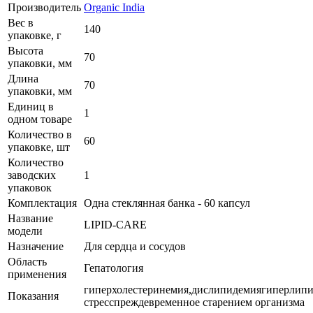
Производитель
Organic India
Вес в
140
упаковке, г
Высота
70
упаковки, мм
Длина
70
упаковки, мм
Единиц в
1
одном товаре
Количество в
60
упаковке, шт
Количество
заводских
1
упаковок
Комплектация
Одна стеклянная банка - 60 капсул
Название
LIPID-CARE
модели
Назначение
Для сердца и сосудов
Область
Гепатология
применения
гиперхолестеринемия,дислипидемиягиперлип
Показания
стресспреждевременное старением организма