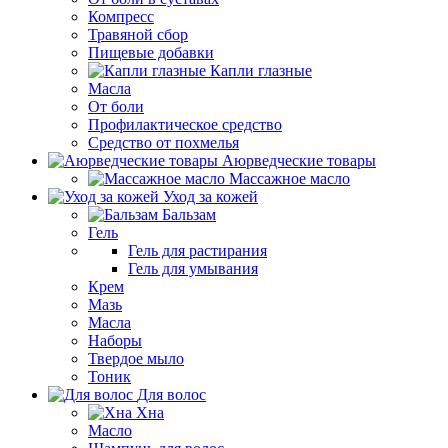
Компресс
Травяной сбор
Пищевые добавки
Капли глазные
Масла
От боли
Профилактическое средство
Средство от похмелья
Аюрведческие товары
Массажное масло
Уход за кожей
Бальзам
Гель
Гель для растирания
Гель для умывания
Крем
Мазь
Масла
Наборы
Твердое мыло
Тоник
Для волос
Хна
Масло