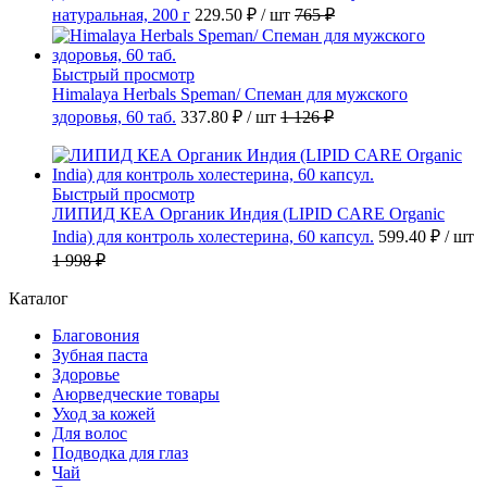
натуральная, 200 г
229.50 ₽
/ шт
765 ₽
Быстрый просмотр
Himalaya Herbals Speman/ Спеман для мужского
здоровья, 60 таб.
337.80 ₽
/ шт
1 126 ₽
Быстрый просмотр
ЛИПИД КЕА Органик Индия (LIPID CARE Organic
India) для контроль холестерина, 60 капсул.
599.40 ₽
/ шт
1 998 ₽
Каталог
Благовония
Зубная паста
Здоровье
Аюрведческие товары
Уход за кожей
Для волос
Подводка для глаз
Чай