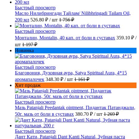
Быстрый просмотр
Масло Нилибрингади Тайлам/ Nilibhringadi Tailam Oil,
200 мл
526.80 ₽
/ шт
1 756 ₽
Быстрый просмотр
Монталин, Montalin, 40 кап. от боли в суставах
359.10 ₽
/
шт
1 197 ₽
Новинка
Быстрый просмотр
Благовония, Духовная аура, Satya Spiritual Aura, 4*15
аромапалочек
348.30 ₽
/ шт
1 161 ₽
Хит продаж
Быстрый просмотр
Мазь Patanjali Peedantak ointment, Пидантак Патанджали,
50г. мазь от боли в суставах
380.70 ₽
/ шт
1 269 ₽
Быстрый просмотр
Дант Кати, Patanjali Dant Kanti Natural, Зубная паста