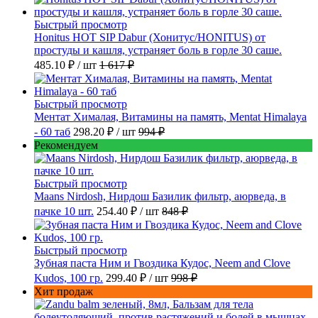
Быстрый просмотр
Honitus HOT SIP Dabur (Хонитус/HONITUS) от
простуды и кашля, устраняет боль в горле 30 саше.
485.10 ₽
/ шт
1 617 ₽
Быстрый просмотр
Ментат Хималая, Витамины на память, Mentat Himalaya
- 60 таб
298.20 ₽
/ шт
994 ₽
Рекомендуем
Быстрый просмотр
Maans Nirdosh, Нирдош Базилик фильтр, аюрведа, в
пачке 10 шт.
254.40 ₽
/ шт
848 ₽
Быстрый просмотр
Зубная паста Ним и Гвоздика Кудос, Neem and Clove
Kudos, 100 гр.
299.40 ₽
/ шт
998 ₽
Хит продаж