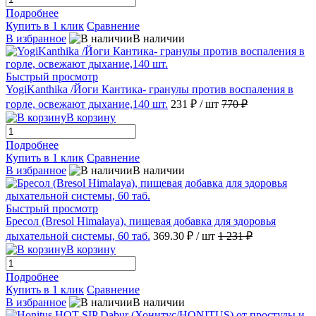
Подробнее
Купить в 1 клик
Сравнение
В избранное
В наличии
Быстрый просмотр
YogiKanthika /Йоги Кантика- гранулы против воспаления в
горле, освежают дыхание,140 шт.
231 ₽
/ шт
770 ₽
В корзину
Подробнее
Купить в 1 клик
Сравнение
В избранное
В наличии
Быстрый просмотр
Бресол (Bresol Himalaya), пищевая добавка для здоровья
дыхательной системы, 60 таб.
369.30 ₽
/ шт
1 231 ₽
В корзину
Подробнее
Купить в 1 клик
Сравнение
В избранное
В наличии