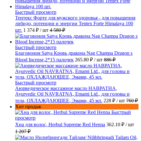
Быстрый просмотр
Тентекс Форте для мужского здоровья - для повышения
либидо, потенции и энергии Tentex Forte Himalaya 100
шт.
1 374 ₽
/ шт
4 580 ₽
Быстрый просмотр
Благовония Satya Кровь дракона Nag Champa Dragon s
Blood Incense,2*15 палочек
265.80 ₽
/ шт
886 ₽
Быстрый просмотр
Аюрведическое массажное масло НАВРАТНА,
Ayurvedic Oil NAVRATNA, Emami Ltd., для головы и
тела, ОХЛАЖДАЮЩЕЕ, Эмами, 45 мл.
228 ₽
/ шт
760 ₽
Хит продаж
Быстрый
просмотр
Хна для волос, Herbul Supreme Red Henna
362.10 ₽
/ шт
1 207 ₽