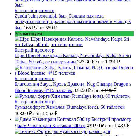
Быстрый просмотр
Zandu balm зеленый, 8мл, Бальзам для тела
болеутоляющий, против растяжений и болей в мышцах
8мл
165 ₽
/ шт
550 ₽
Рекомендуем
Быстрый просмотр
Шри Шри Навахридая Кальпа, Navahridaya Kalpa Sri Sri
Tattva, 60 таб., от гипертонии
327.30 ₽
/ шт
1 091 ₽
Быстрый просмотр
Благовония Satya, Кровь Дракона, Nag Champa Dragon s
Blood Incense, 4*15 палочек
328.50 ₽
/ шт
1 095 ₽
Быстрый просмотр
Румалая форте Хималая (Rumalaya forte), 60 таблеток
468.90 ₽
/ шт
1 563 ₽
Быстрый просмотр
Джем Чаванпраш Коттакал 500 гр
429.90 ₽
/ шт
1 433 ₽