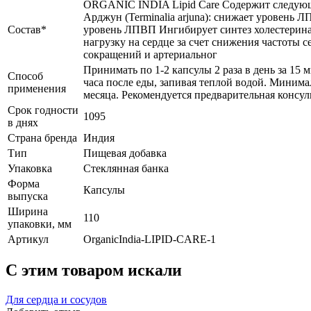
ORGANIC INDIA Lipid Care Содержит следую
Арджун (Terminalia arjuna): снижает уровень 
Состав*
уровень ЛПВП Ингибирует синтез холестерина
нагрузку на сердце за счет снижения частоты 
сокращений и артериальног
Принимать по 1-2 капсулы 2 раза в день за 15 м
Способ
часа после еды, запивая теплой водой. Минима
применения
месяца. Рекомендуется предварительная консул
Срок годности
1095
в днях
Страна бренда
Индия
Тип
Пищевая добавка
Упаковка
Стеклянная банка
Форма
Капсулы
выпуска
Ширина
110
упаковки, мм
Артикул
OrganicIndia-LIPID-CARE-1
C этим товаром искали
Для сердца и сосудов