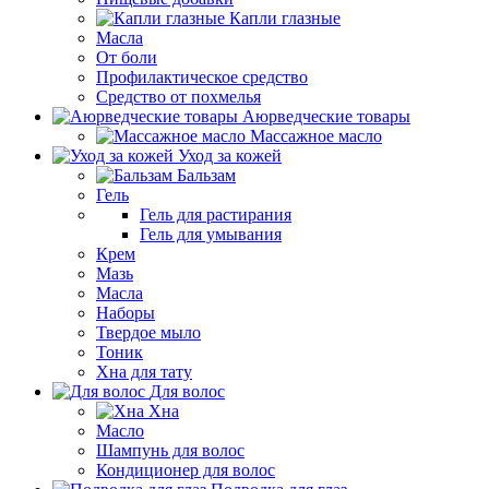
Капли глазные
Масла
От боли
Профилактическое средство
Средство от похмелья
Аюрведческие товары
Массажное масло
Уход за кожей
Бальзам
Гель
Гель для растирания
Гель для умывания
Крем
Мазь
Масла
Наборы
Твердое мыло
Тоник
Хна для тату
Для волос
Хна
Масло
Шампунь для волос
Кондиционер для волос