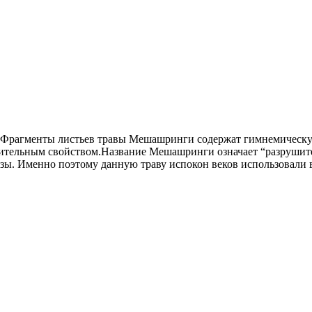
 Фрагменты листьев травы Мешашринги содержат гимнемическую 
тельным свойством.Название Мешашринги означает “разрушитель
зы. Именно поэтому данную траву испокон веков использовали 