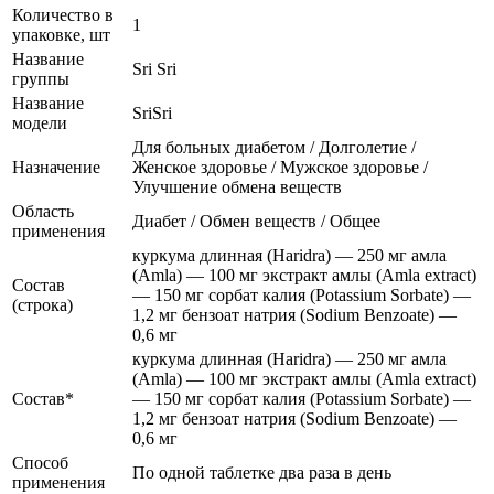
Количество в
1
упаковке, шт
Название
Sri Sri
группы
Название
SriSri
модели
Для больных диабетом / Долголетие /
Назначение
Женское здоровье / Мужское здоровье /
Улучшение обмена веществ
Область
Диабет / Обмен веществ / Общее
применения
куркума длинная (Haridra) — 250 мг амла
(Amla) — 100 мг экстракт амлы (Amla extract)
Состав
— 150 мг сорбат калия (Potassium Sorbate) —
(строка)
1,2 мг бензоат натрия (Sodium Benzoate) —
0,6 мг
куркума длинная (Haridra) — 250 мг амла
(Amla) — 100 мг экстракт амлы (Amla extract)
Состав*
— 150 мг сорбат калия (Potassium Sorbate) —
1,2 мг бензоат натрия (Sodium Benzoate) —
0,6 мг
Способ
По одной таблетке два раза в день
применения