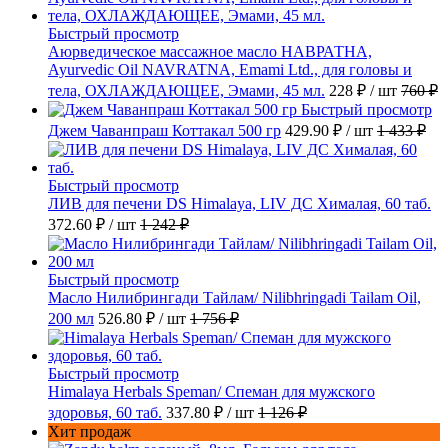
Быстрый просмотр
Аюрведическое массажное масло НАВРАТНА,
Ayurvedic Oil NAVRATNA, Emami Ltd., для головы и
тела, ОХЛАЖДАЮЩЕЕ, Эмами, 45 мл.
228 ₽
/ шт
760 ₽
Быстрый просмотр
Джем Чаванпраш Коттакал 500 гр
429.90 ₽
/ шт
1 433 ₽
Быстрый просмотр
ЛИВ для печени DS Himalaya, LIV ДС Хималая, 60 таб.
372.60 ₽
/ шт
1 242 ₽
Быстрый просмотр
Масло Нилибрингади Тайлам/ Nilibhringadi Tailam Oil,
200 мл
526.80 ₽
/ шт
1 756 ₽
Быстрый просмотр
Himalaya Herbals Speman/ Спеман для мужского
здоровья, 60 таб.
337.80 ₽
/ шт
1 126 ₽
Хит продаж