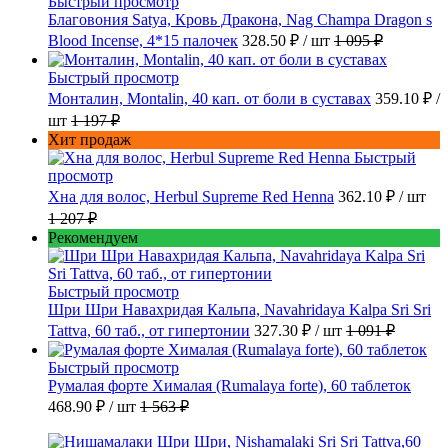
Быстрый просмотр
Благовония Satya, Кровь Дракона, Nag Champa Dragon s
Blood Incense, 4*15 палочек
328.50 ₽
/ шт
1 095 ₽
Быстрый просмотр
Монталин, Montalin, 40 кап. от боли в суставах
359.10 ₽
/
шт
1 197 ₽
Хит продаж
Быстрый
просмотр
Хна для волос, Herbul Supreme Red Henna
362.10 ₽
/ шт
1 207 ₽
Рекомендуем
Быстрый просмотр
Шри Шри Навахридая Кальпа, Navahridaya Kalpa Sri Sri
Tattva, 60 таб., от гипертонии
327.30 ₽
/ шт
1 091 ₽
Быстрый просмотр
Румалая форте Хималая (Rumalaya forte), 60 таблеток
468.90 ₽
/ шт
1 563 ₽