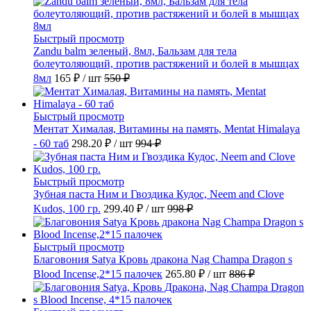
Быстрый просмотр
Zandu balm зеленый, 8мл, Бальзам для тела
болеутоляющий, против растяжений и болей в мышцах
8мл
165 ₽
/ шт
550 ₽
Быстрый просмотр
Ментат Хималая, Витамины на память, Mentat Himalaya
- 60 таб
298.20 ₽
/ шт
994 ₽
Быстрый просмотр
Зубная паста Ним и Гвоздика Кудос, Neem and Clove
Kudos, 100 гр.
299.40 ₽
/ шт
998 ₽
Быстрый просмотр
Благовония Satya Кровь дракона Nag Champa Dragon s
Blood Incense,2*15 палочек
265.80 ₽
/ шт
886 ₽