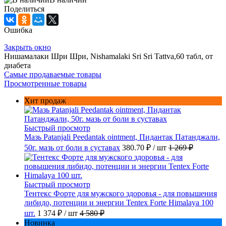
Поделиться
Ошибка
Закрыть окно
Нишамалаки Шри Шри, Nishamalaki Sri Sri Tattva,60 табл, от
диабета
Самые продаваемые товары
Просмотренные товары
Хит продаж
Быстрый просмотр
Мазь Patanjali Peedantak ointment, Пидантак Патанджали,
50г. мазь от боли в суставах
380.70 ₽
/ шт
1 269 ₽
Быстрый просмотр
Тентекс Форте для мужского здоровья - для повышения
либидо, потенции и энергии Tentex Forte Himalaya 100
шт.
1 374 ₽
/ шт
4 580 ₽
Новинка