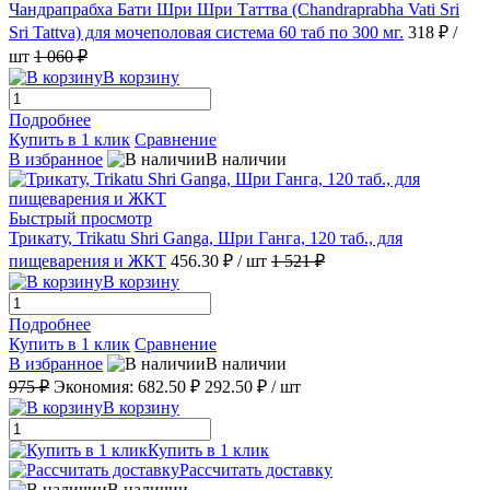
Чандрапрабха Бати Шри Шри Таттва (Chandraprabha Vati Sri
Sri Tattva) для мочеполовая система 60 таб по 300 мг.
318 ₽
/
шт
1 060 ₽
В корзину
Подробнее
Купить в 1 клик
Сравнение
В избранное
В наличии
Быстрый просмотр
Трикату, Trikatu Shri Ganga, Шри Ганга, 120 таб., для
пищеварения и ЖКТ
456.30 ₽
/ шт
1 521 ₽
В корзину
Подробнее
Купить в 1 клик
Сравнение
В избранное
В наличии
975 ₽
Экономия:
682.50 ₽
292.50 ₽
/ шт
В корзину
Купить в 1 клик
Рассчитать доставку
В наличии