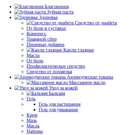
Благовония
Зубная паста
Здоровье
Средство от диабета
От боли в суставах
Компресс
Травяной сбор
Пищевые добавки
Капли глазные
Масла
От боли
Профилактическое средство
Средство от похмелья
Аюрведческие товары
Массажное масло
Уход за кожей
Бальзам
Гель
Гель для растирания
Гель для умывания
Крем
Мазь
Масла
Наборы