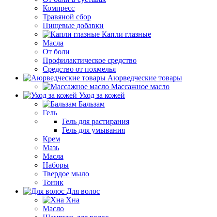
Компресс
Травяной сбор
Пищевые добавки
Капли глазные
Масла
От боли
Профилактическое средство
Средство от похмелья
Аюрведческие товары
Массажное масло
Уход за кожей
Бальзам
Гель
Гель для растирания
Гель для умывания
Крем
Мазь
Масла
Наборы
Твердое мыло
Тоник
Для волос
Хна
Масло