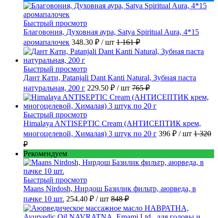
Быстрый просмотр
Благовония, Духовная аура, Satya Spiritual Aura, 4*15
аромапалочек
348.30 ₽
/ шт
1 161 ₽
Быстрый просмотр
Дант Кати, Patanjali Dant Kanti Natural, Зубная паста
натуральная, 200 г
229.50 ₽
/ шт
765 ₽
Быстрый просмотр
Himalaya ANTISEPTIC Cream (АНТИСЕПТИК крем,
многоцелевой, Хималая) 3 штук по 20 г
396 ₽
/ шт
1 320
₽
Рекомендуем
Быстрый просмотр
Maans Nirdosh, Нирдош Базилик фильтр, аюрведа, в
пачке 10 шт.
254.40 ₽
/ шт
848 ₽