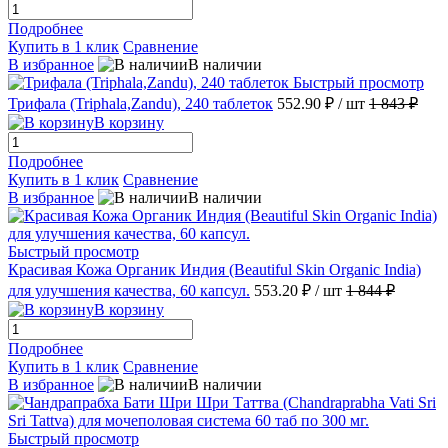
Подробнее
Купить в 1 клик
Сравнение
В избранное
В наличии
Быстрый просмотр
Трифала (Triphala,Zandu), 240 таблеток
552.90 ₽
/ шт
1 843 ₽
В корзину
Подробнее
Купить в 1 клик
Сравнение
В избранное
В наличии
Быстрый просмотр
Красивая Кожа Органик Индия (Beautiful Skin Organic India)
для улучшения качества, 60 капсул.
553.20 ₽
/ шт
1 844 ₽
В корзину
Подробнее
Купить в 1 клик
Сравнение
В избранное
В наличии
Быстрый просмотр