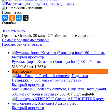
Рассчитать доставку
В наличии
Поделиться
Ошибка
Закрыть окно
Ортовит, Orthovit, 30 капс. Обезболивающее средство
Самые продаваемые товары
Просмотренные товары
Быстрый просмотр
Румалая форте Хималая (Rumalaya forte), 60 таблеток
528.90 ₽
/ шт
1 763 ₽
Хит продаж
Быстрый просмотр
Мазь Patanjali Peedantak ointment, Пидантак Патанджали,
50г. мазь от боли в суставах
380.70 ₽
/ шт
1 269 ₽
Быстрый просмотр