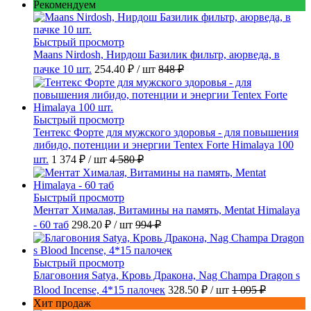
Рекомендуем
Быстрый просмотр
Maans Nirdosh, Нирдош Базилик фильтр, аюрведа, в
пачке 10 шт.
254.40 ₽
/ шт
848 ₽
Быстрый просмотр
Тентекс Форте для мужского здоровья - для повышения
либидо, потенции и энергии Tentex Forte Himalaya 100
шт.
1 374 ₽
/ шт
4 580 ₽
Быстрый просмотр
Ментат Хималая, Витамины на память, Mentat Himalaya
- 60 таб
298.20 ₽
/ шт
994 ₽
Быстрый просмотр
Благовония Satya, Кровь Дракона, Nag Champa Dragon s
Blood Incense, 4*15 палочек
328.50 ₽
/ шт
1 095 ₽
Хит продаж