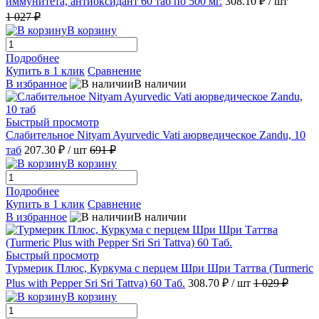
иммунитета, антиоксидант 60 таб по 500 мг.
308.10 ₽
/ шт
1 027 ₽
В корзину
Подробнее
Купить в 1 клик
Сравнение
В избранное
В наличии
Быстрый просмотр
Слабительное Nityam Ayurvedic Vati аюрведическое Zandu, 10
таб
207.30 ₽
/ шт
691 ₽
В корзину
Подробнее
Купить в 1 клик
Сравнение
В избранное
В наличии
Быстрый просмотр
Турмерик Плюс, Куркума с перцем Шри Шри Таттва (Turmeric
Plus with Pepper Sri Sri Tattva) 60 Таб.
308.70 ₽
/ шт
1 029 ₽
В корзину