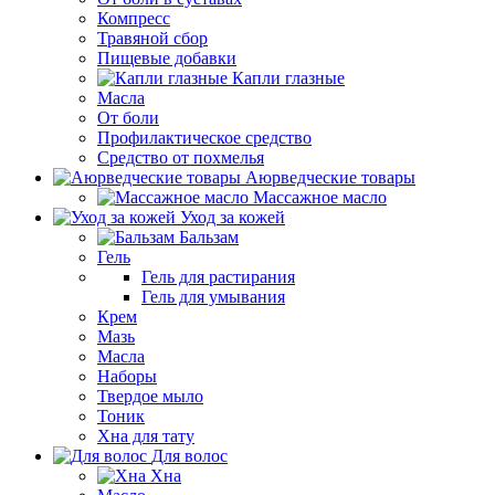
Компресс
Травяной сбор
Пищевые добавки
Капли глазные
Масла
От боли
Профилактическое средство
Средство от похмелья
Аюрведческие товары
Массажное масло
Уход за кожей
Бальзам
Гель
Гель для растирания
Гель для умывания
Крем
Мазь
Масла
Наборы
Твердое мыло
Тоник
Хна для тату
Для волос
Хна