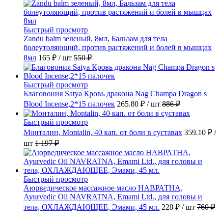
Быстрый просмотр
Zandu balm зеленый, 8мл, Бальзам для тела
болеутоляющий, против растяжений и болей в мышцах
8мл
165 ₽
/ шт
550 ₽
Быстрый просмотр
Благовония Satya Кровь дракона Nag Champa Dragon s
Blood Incense,2*15 палочек
265.80 ₽
/ шт
886 ₽
Быстрый просмотр
Монталин, Montalin, 40 кап. от боли в суставах
359.10 ₽
/
шт
1 197 ₽
Быстрый просмотр
Аюрведическое массажное масло НАВРАТНА,
Ayurvedic Oil NAVRATNA, Emami Ltd., для головы и
тела, ОХЛАЖДАЮЩЕЕ, Эмами, 45 мл.
228 ₽
/ шт
760 ₽