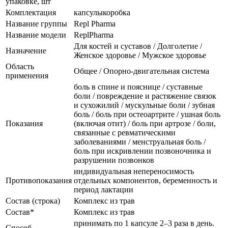
упаковке, шт
Комплектация
капсулыкоробка
Название группы
Repl Pharma
Название модели
ReplPharma
Для костей и суставов / Долголетие /
Назначение
Женское здоровье / Мужское здоровье
Область
Общее / Опорно-двигательная система
применения
боль в спине и пояснице / суставные
боли / повреждение и растяжение связок
и сухожилий / мускульные боли / зубная
боль / боль при остеоартрите / ушная боль
Показания
(включая отит) / боль при артрозе / боли,
связанные с ревматическими
заболеваниями / менструальная боль /
боль при искривлении позвоночника и
разрушении позвонков
индивидуальная непереносимость
Противопоказания
отдельных компонентов, беременность и
период лактации
Состав (строка)
Комплекс из трав
Состав*
Комплекс из трав
принимать по 1 капсуле 2–3 раза в день.
Способ