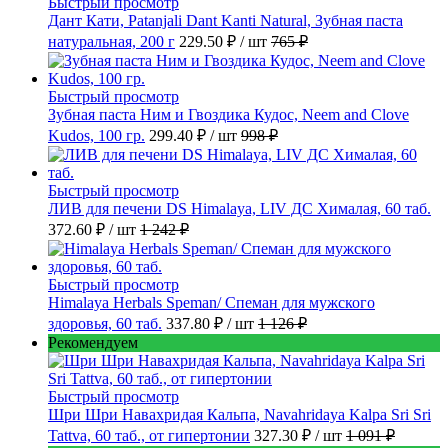
Быстрый просмотр
Дант Кати, Patanjali Dant Kanti Natural, Зубная паста
натуральная, 200 г
229.50 ₽
/ шт
765 ₽
Быстрый просмотр
Зубная паста Ним и Гвоздика Кудос, Neem and Clove
Kudos, 100 гр.
299.40 ₽
/ шт
998 ₽
Быстрый просмотр
ЛИВ для печени DS Himalaya, LIV ДС Хималая, 60 таб.
372.60 ₽
/ шт
1 242 ₽
Быстрый просмотр
Himalaya Herbals Speman/ Спеман для мужского
здоровья, 60 таб.
337.80 ₽
/ шт
1 126 ₽
Рекомендуем
Быстрый просмотр
Шри Шри Навахридая Кальпа, Navahridaya Kalpa Sri Sri
Tattva, 60 таб., от гипертонии
327.30 ₽
/ шт
1 091 ₽