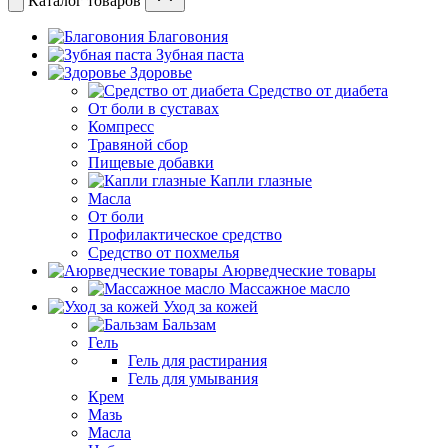
Каталог товаров
Благовония
Зубная паста
Здоровье
Средство от диабета
От боли в суставах
Компресс
Травяной сбор
Пищевые добавки
Капли глазные
Масла
От боли
Профилактическое средство
Средство от похмелья
Аюрведческие товары
Массажное масло
Уход за кожей
Бальзам
Гель
Гель для растирания
Гель для умывания
Крем
Мазь
Масла