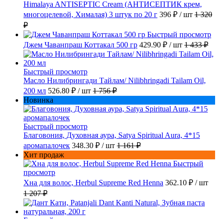
Himalaya ANTISEPTIC Cream (АНТИСЕПТИК крем,
многоцелевой, Хималая) 3 штук по 20 г
396 ₽
/ шт
1 320
₽
Быстрый просмотр
Джем Чаванпраш Коттакал 500 гр
429.90 ₽
/ шт
1 433 ₽
Быстрый просмотр
Масло Нилибрингади Тайлам/ Nilibhringadi Tailam Oil,
200 мл
526.80 ₽
/ шт
1 756 ₽
Новинка
Быстрый просмотр
Благовония, Духовная аура, Satya Spiritual Aura, 4*15
аромапалочек
348.30 ₽
/ шт
1 161 ₽
Хит продаж
Быстрый
просмотр
Хна для волос, Herbul Supreme Red Henna
362.10 ₽
/ шт
1 207 ₽