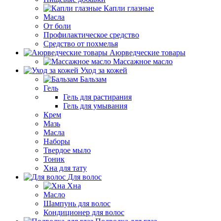
Капли глазные
Масла
От боли
Профилактическое средство
Средство от похмелья
Аюрведческие товары
Массажное масло
Уход за кожей
Бальзам
Гель
Гель для растирания
Гель для умывания
Крем
Мазь
Масла
Наборы
Твердое мыло
Тоник
Хна для тату
Для волос
Хна
Масло
Шампунь для волос
Кондиционер для волос