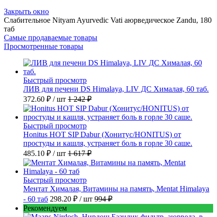
Закрыть окно
Слабительное Nityam Ayurvedic Vati аюрведическое Zandu, 180
таб
Самые продаваемые товары
Просмотренные товары
Быстрый просмотр
ЛИВ для печени DS Himalaya, LIV ДС Хималая, 60 таб.
372.60 ₽
/ шт
1 242 ₽
Быстрый просмотр
Honitus HOT SIP Dabur (Хонитус/HONITUS) от
простуды и кашля, устраняет боль в горле 30 саше.
485.10 ₽
/ шт
1 617 ₽
Быстрый просмотр
Ментат Хималая, Витамины на память, Mentat Himalaya
- 60 таб
298.20 ₽
/ шт
994 ₽
Рекомендуем