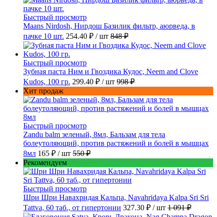
Быстрый просмотр
Maans Nirdosh, Нирдош Базилик фильтр, аюрведа, в
пачке 10 шт.
254.40 ₽
/ шт
848 ₽
Быстрый просмотр
Зубная паста Ним и Гвоздика Кудос, Neem and Clove
Kudos, 100 гр.
299.40 ₽
/ шт
998 ₽
Хит продаж
Быстрый просмотр
Zandu balm зеленый, 8мл, Бальзам для тела
болеутоляющий, против растяжений и болей в мышцах
8мл
165 ₽
/ шт
550 ₽
Рекомендуем
Быстрый просмотр
Шри Шри Навахридая Кальпа, Navahridaya Kalpa Sri Sri
Tattva, 60 таб., от гипертонии
327.30 ₽
/ шт
1 091 ₽