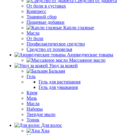
Средство от диабета
От боли в суставах
Компресс
Травяной сбор
Пищевые добавки
Капли глазные
Масла
От боли
Профилактическое средство
Средство от похмелья
Аюрведческие товары
Массажное масло
Уход за кожей
Бальзам
Гель
Гель для растирания
Гель для умывания
Крем
Мазь
Масла
Наборы
Твердое мыло
Тоник
Для волос
Хна