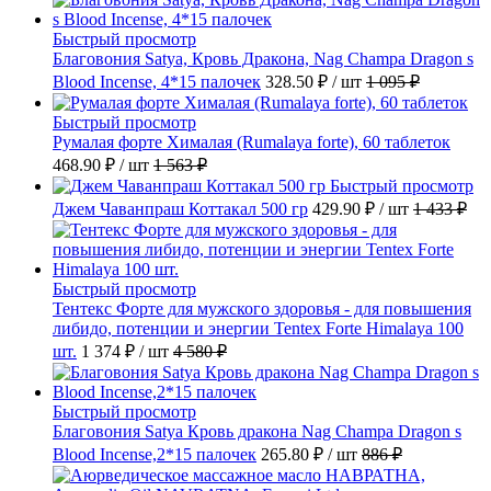
Быстрый просмотр
Благовония Satya, Кровь Дракона, Nag Champa Dragon s
Blood Incense, 4*15 палочек
328.50 ₽
/ шт
1 095 ₽
Быстрый просмотр
Румалая форте Хималая (Rumalaya forte), 60 таблеток
468.90 ₽
/ шт
1 563 ₽
Быстрый просмотр
Джем Чаванпраш Коттакал 500 гр
429.90 ₽
/ шт
1 433 ₽
Быстрый просмотр
Тентекс Форте для мужского здоровья - для повышения
либидо, потенции и энергии Tentex Forte Himalaya 100
шт.
1 374 ₽
/ шт
4 580 ₽
Быстрый просмотр
Благовония Satya Кровь дракона Nag Champa Dragon s
Blood Incense,2*15 палочек
265.80 ₽
/ шт
886 ₽