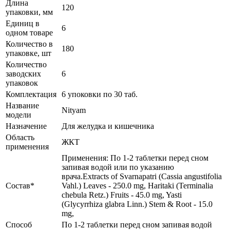
Длина
120
упаковки, мм
Единиц в
6
одном товаре
Количество в
180
упаковке, шт
Количество
заводских
6
упаковок
Комплектация
6 упоковки по 30 таб.
Название
Nityam
модели
Назначение
Для желудка и кишечника
Область
ЖКТ
применения
Применения: По 1-2 таблетки перед сном
запивая водой или по указанию
врача.Extracts of Svarnapatri (Cassia angustifolia
Состав*
Vahl.) Leaves - 250.0 mg, Haritaki (Terminalia
chebula Retz.) Fruits - 45.0 mg, Yasti
(Glycyrrhiza glabra Linn.) Stem & Root - 15.0
mg,
Способ
По 1-2 таблетки перед сном запивая водой