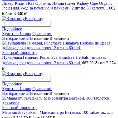
Ливер-Кидни Кеа Органик Индия (Liver-Kidney Care Organic
India) для Уход за печенью и почками, 2 шт по 60 капсул.
1 002
₽
/ шт
3 340 ₽
В корзину
Подробнее
Купить в 1 клик
Сравнение
В избранное
В наличии
Быстрый просмотр
Пунарнава Гималая, Punarnava Himalaya Herbals, пищевая
добавка для здоровья почек, 2 шт по 60 таб.
682.20 ₽
/ шт
2 274
₽
В корзину
Подробнее
Купить в 1 клик
Сравнение
В избранное
В наличии
Быстрый просмотр
Manasamitravatakam, Манасамитра Ватакам, 100 таблеток, для
мозга
3 586.50 ₽
/ шт
11 955 ₽