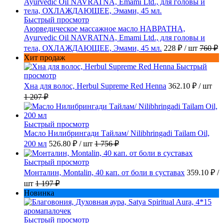
Быстрый просмотр
Аюрведическое массажное масло НАВРАТНА,
Ayurvedic Oil NAVRATNA, Emami Ltd., для головы и
тела, ОХЛАЖДАЮЩЕЕ, Эмами, 45 мл.
228 ₽
/ шт
760 ₽
Хит продаж
Быстрый
просмотр
Хна для волос, Herbul Supreme Red Henna
362.10 ₽
/ шт
1 207 ₽
Быстрый просмотр
Масло Нилибрингади Тайлам/ Nilibhringadi Tailam Oil,
200 мл
526.80 ₽
/ шт
1 756 ₽
Быстрый просмотр
Монталин, Montalin, 40 кап. от боли в суставах
359.10 ₽
/
шт
1 197 ₽
Новинка
Быстрый просмотр