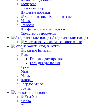
Компресс
Травяной сбор
Пищевые добавки
Капли глазные
Масла
От боли
Профилактическое средство
Средство от похмелья
Аюрведческие товары
Массажное масло
Уход за кожей
Бальзам
Гель
Гель для растирания
Гель для умывания
Крем
Мазь
Масла
Наборы
Твердое мыло
Тоник
Для волос
Хна
Масло