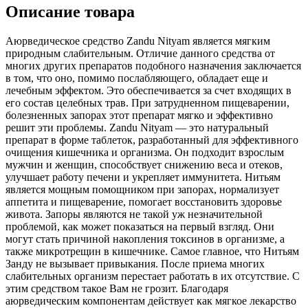
Описание товара
Аюрведическое средство Zandu Nityam является мягким
природным слабительным. Отличие данного средства от
многих других препаратов подобного назначения заключается
в том, что оно, помимо послабляющего, обладает еще и
лечебным эффектом. Это обеспечивается за счет входящих в
его состав целебных трав. При затрудненном пищеварении,
болезненных запорах этот препарат мягко и эффективно
решит эти проблемы. Zandu Nityam — это натуральный
препарат в форме таблеток, разработанный для эффективного
очищения кишечника и организма. Он подходит взрослым
мужчин и женщин, способствует снижению веса и отеков,
улучшает работу печени и укрепляет иммунитета. Нитьям
является мощным помощником при запорах, нормализует
аппетита и пищеварение, помогает восстановить здоровье
живота. Запоры являются не такой уж незначительной
проблемой, как может показаться на первый взгляд. Они
могут стать причиной накопления токсинов в организме, а
также микротрещин в кишечнике. Самое главное, что Нитьям
Занду не вызывает привыкания. После приема многих
слабительных организм перестает работать в их отсутствие. С
этим средством такое Вам не грозит. Благодаря
аюрведическим компонентам действует как мягкое лекарство