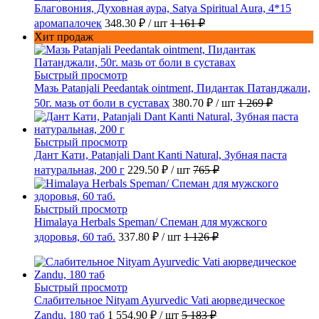
Благовония, Духовная аура, Satya Spiritual Aura, 4*15
аромапалочек
348.30 ₽
/ шт
1 161 ₽
Хит продаж
Быстрый просмотр
Мазь Patanjali Peedantak ointment, Пидантак Патанджали,
50г. мазь от боли в суставах
380.70 ₽
/ шт
1 269 ₽
Быстрый просмотр
Дант Кати, Patanjali Dant Kanti Natural, Зубная паста
натуральная, 200 г
229.50 ₽
/ шт
765 ₽
Быстрый просмотр
Himalaya Herbals Speman/ Спеман для мужского
здоровья, 60 таб.
337.80 ₽
/ шт
1 126 ₽
Быстрый просмотр
Слабительное Nityam Ayurvedic Vati аюрведическое
Zandu, 180 таб
1 554.90 ₽
/ шт
5 183 ₽