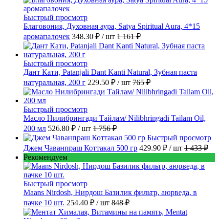
Быстрый просмотр
Благовония, Духовная аура, Satya Spiritual Aura, 4*15
аромапалочек
348.30 ₽
/ шт
1 161 ₽
Быстрый просмотр
Дант Кати, Patanjali Dant Kanti Natural, Зубная паста
натуральная, 200 г
229.50 ₽
/ шт
765 ₽
Быстрый просмотр
Масло Нилибрингади Тайлам/ Nilibhringadi Tailam Oil,
200 мл
526.80 ₽
/ шт
1 756 ₽
Быстрый просмотр
Джем Чаванпраш Коттакал 500 гр
429.90 ₽
/ шт
1 433 ₽
Рекомендуем
Быстрый просмотр
Maans Nirdosh, Нирдош Базилик фильтр, аюрведа, в
пачке 10 шт.
254.40 ₽
/ шт
848 ₽