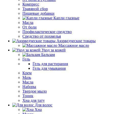
Компресс
Травяной сбор
Пищевые добавки
Капли глазные
Масла
От боли
Профилактическое средство
Средство от похмелья
Аюрведческие товары
Массажное масло
Уход за кожей
Бальзам
Гель
Гель для растирания
Гель для умывания
Крем
Мазь
Масла
Наборы
Твердое мыло
Тоник
Хна для тату
Для волос
Хна