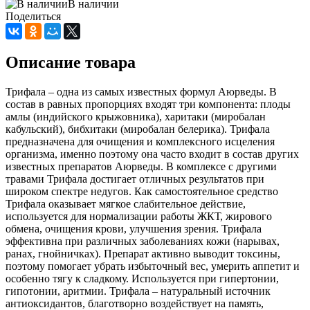
В наличии
Поделиться
Описание товара
Трифала – одна из самых известных формул Аюрведы. В
состав в равных пропорциях входят три компонента: плоды
амлы (индийского крыжовника), харитаки (миробалан
кабульский), бибхитаки (миробалан белерика). Трифала
предназначена для очищения и комплексного исцеления
организма, именно поэтому она часто входит в состав других
известных препаратов Аюрведы. В комплексе с другими
травами Трифала достигает отличных результатов при
широком спектре недугов. Как самостоятельное средство
Трифала оказывает мягкое слабительное действие,
используется для нормализации работы ЖКТ, жирового
обмена, очищения крови, улучшения зрения. Трифала
эффективна при различных заболеваниях кожи (нарывах,
ранах, гнойничках). Препарат активно выводит токсины,
поэтому помогает убрать избыточный вес, умерить аппетит и
особенно тягу к сладкому. Используется при гипертонии,
гипотонии, аритмии. Трифала – натуральный источник
антиоксидантов, благотворно воздействует на память,