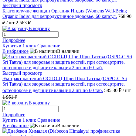
Быстрый просмотр
Благополучие женщин Органик Индия (Womens Well-Being
Organic India) для репродуктивное здоровье, 60 капсул.
768.90
₽
/ шт
2 563 ₽
В корзину
Подробнее
Купить в 1 клик
Сравнение
В избранное
В наличии
Быстрый просмотр
Экстракт растений ОСПО-Ц Шри Шри Таттва (OSPO-С Sri
Sri Tattva) для здоровье и защита костей, при остеоартрите,
остеопорозе и дефиците кальция 2 шт по 60 таб.
585.30 ₽
/ шт
1 951 ₽
В корзину
Подробнее
Купить в 1 клик
Сравнение
В избранное
В наличии