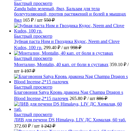
Быстрый просмотр
Zandu balm зеленый, 8мл, Бальзам для тела
болеутоляющий, против растяжений и болей в мышцах
8мл
165 ₽
/ шт
550 ₽
Быстрый просмотр
Зубная паста Ним и Гвоздика Кудос, Neem and Clove
Kudos, 100 гр.
299.40 ₽
/ шт
998 ₽
Быстрый просмотр
Монталин, Montalin, 40 кап. от боли в суставах
359.10 ₽
/
шт
1 197 ₽
Быстрый просмотр
Благовония Satya Кровь дракона Nag Champa Dragon s
Blood Incense,2*15 палочек
265.80 ₽
/ шт
886 ₽
Быстрый просмотр
ЛИВ для печени DS Himalaya, LIV ДС Хималая, 60 таб.
372.60 ₽
/ шт
1 242 ₽