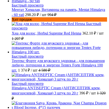
Быстрый просмотр
Ментат Хималая, Витамины на память, Mentat Himalaya
- 60 таб
298.20 ₽
/ шт
994 ₽
Хит продаж
Быстрый
просмотр
Хна для волос, Herbul Supreme Red Henna
362.10 ₽
/ шт
1 207 ₽
Быстрый просмотр
Тентекс Форте для мужского здоровья - для повышения
либидо, потенции и энергии Tentex Forte Himalaya 100
шт.
1 374 ₽
/ шт
4 580 ₽
Быстрый просмотр
Himalaya ANTISEPTIC Cream (АНТИСЕПТИК крем,
многоцелевой, Хималая) 3 штук по 20 г
396 ₽
/ шт
1 320
₽