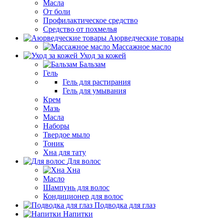
Масла
От боли
Профилактическое средство
Средство от похмелья
Аюрведческие товары
Массажное масло
Уход за кожей
Бальзам
Гель
Гель для растирания
Гель для умывания
Крем
Мазь
Масла
Наборы
Твердое мыло
Тоник
Хна для тату
Для волос
Хна
Масло
Шампунь для волос
Кондиционер для волос
Подводка для глаз
Напитки