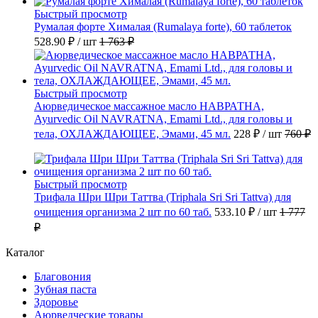
Быстрый просмотр
Румалая форте Хималая (Rumalaya forte), 60 таблеток
528.90 ₽
/ шт
1 763 ₽
Быстрый просмотр
Аюрведическое массажное масло НАВРАТНА,
Ayurvedic Oil NAVRATNA, Emami Ltd., для головы и
тела, ОХЛАЖДАЮЩЕЕ, Эмами, 45 мл.
228 ₽
/ шт
760 ₽
Быстрый просмотр
Трифала Шри Шри Таттва (Triphala Sri Sri Tattva) для
очищения организма 2 шт по 60 таб.
533.10 ₽
/ шт
1 777
₽
Каталог
Благовония
Зубная паста
Здоровье
Аюрведческие товары