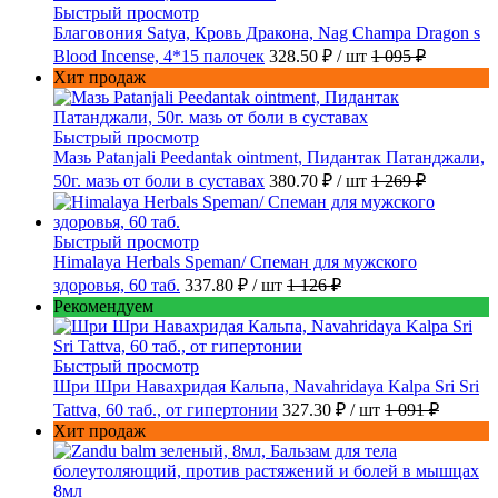
Быстрый просмотр
Благовония Satya, Кровь Дракона, Nag Champa Dragon s
Blood Incense, 4*15 палочек
328.50 ₽
/ шт
1 095 ₽
Хит продаж
Быстрый просмотр
Мазь Patanjali Peedantak ointment, Пидантак Патанджали,
50г. мазь от боли в суставах
380.70 ₽
/ шт
1 269 ₽
Быстрый просмотр
Himalaya Herbals Speman/ Спеман для мужского
здоровья, 60 таб.
337.80 ₽
/ шт
1 126 ₽
Рекомендуем
Быстрый просмотр
Шри Шри Навахридая Кальпа, Navahridaya Kalpa Sri Sri
Tattva, 60 таб., от гипертонии
327.30 ₽
/ шт
1 091 ₽
Хит продаж