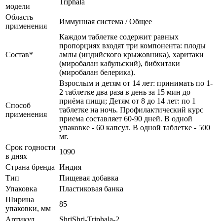
Triphala
модели
Область
Иммунная система / Общее
применения
Каждом таблетке содержит равных
пропорциях входят три компонента: плоды
Состав*
амлы (индийского крыжовника), харитаки
(миробалан кабульский), бибхитаки
(миробалан белерика).
Взрослым и детям от 14 лет: принимать по 1-
2 таблетке два раза в день за 15 мин до
приёма пищи; Детям от 8 до 14 лет: по 1
Способ
таблетке на ночь. Профилактический курс
применения
приема составляет 60-90 дней. В одной
упаковке - 60 капсул. В одной таблетке - 500
мг.
Срок годности
1090
в днях
Страна бренда
Индия
Тип
Пищевая добавка
Упаковка
Пластиковая банка
Ширина
85
упаковки, мм
Артикул
ShriShri-Triphala-2