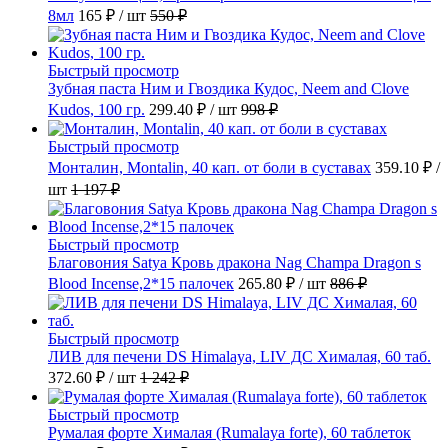
8мл
165 ₽
/ шт
550 ₽
Быстрый просмотр
Зубная паста Ним и Гвоздика Кудос, Neem and Clove
Kudos, 100 гр.
299.40 ₽
/ шт
998 ₽
Быстрый просмотр
Монталин, Montalin, 40 кап. от боли в суставах
359.10 ₽
/
шт
1 197 ₽
Быстрый просмотр
Благовония Satya Кровь дракона Nag Champa Dragon s
Blood Incense,2*15 палочек
265.80 ₽
/ шт
886 ₽
Быстрый просмотр
ЛИВ для печени DS Himalaya, LIV ДС Хималая, 60 таб.
372.60 ₽
/ шт
1 242 ₽
Быстрый просмотр
Румалая форте Хималая (Rumalaya forte), 60 таблеток