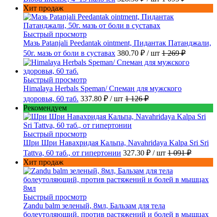
Хит продаж
Быстрый просмотр
Мазь Patanjali Peedantak ointment, Пидантак Патанджали,
50г. мазь от боли в суставах
380.70 ₽
/ шт
1 269 ₽
Быстрый просмотр
Himalaya Herbals Speman/ Спеман для мужского
здоровья, 60 таб.
337.80 ₽
/ шт
1 126 ₽
Рекомендуем
Быстрый просмотр
Шри Шри Навахридая Кальпа, Navahridaya Kalpa Sri Sri
Tattva, 60 таб., от гипертонии
327.30 ₽
/ шт
1 091 ₽
Хит продаж
Быстрый просмотр
Zandu balm зеленый, 8мл, Бальзам для тела
болеутоляющий, против растяжений и болей в мышцах