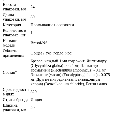
Высота
24
упаковки, мм
Длина
80
упаковки, мм
Категория
Промывание носоглотки
Количество в
1
упаковке, шт
Название
Bresol-NS
модели
Область
Общее / Ухо, горло, нос
применения
Бресол: каждый 1 мл содержит: Яштимадху
(Glycyrrhiza glabra) - 0.25 мг, Плекантус
ароматный (Plectranthus amboinicus) - 0.1 мг,
Состав*
Эвкалипт (масло) (Eucalyptus globulus) - 0.075
мг. Другие ингредиенты: Бензалкониум
хлорид (Benzalkonium chloride), Бензил алко
Срок годности
820
в днях
Страна бренда
Индия
Ширина
40
упаковки, мм