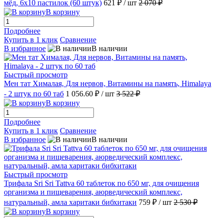
мёд, 6х10 пастилок (60 штук)
621 ₽
/ шт
2 070 ₽
В корзину
Подробнее
Купить в 1 клик
Сравнение
В избранное
В наличии
Быстрый просмотр
Мен тат Хималая, Для нервов, Витамины на память, Himalaya
- 2 штук по 60 таб
1 056.60 ₽
/ шт
3 522 ₽
В корзину
Подробнее
Купить в 1 клик
Сравнение
В избранное
В наличии
Быстрый просмотр
Трифала Sri Sri Tattva 60 таблеток по 650 мг, для очищения
организма и пищеварения, аюрведический комплекс,
натуральный, амла харитаки бибхитаки
759 ₽
/ шт
2 530 ₽
В корзину