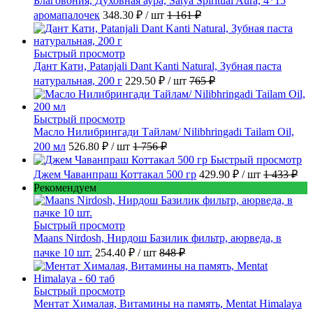
Благовония, Духовная аура, Satya Spiritual Aura, 4*15
аромапалочек
348.30 ₽
/ шт
1 161 ₽
Быстрый просмотр
Дант Кати, Patanjali Dant Kanti Natural, Зубная паста
натуральная, 200 г
229.50 ₽
/ шт
765 ₽
Быстрый просмотр
Масло Нилибрингади Тайлам/ Nilibhringadi Tailam Oil,
200 мл
526.80 ₽
/ шт
1 756 ₽
Быстрый просмотр
Джем Чаванпраш Коттакал 500 гр
429.90 ₽
/ шт
1 433 ₽
Рекомендуем
Быстрый просмотр
Maans Nirdosh, Нирдош Базилик фильтр, аюрведа, в
пачке 10 шт.
254.40 ₽
/ шт
848 ₽
Быстрый просмотр
Ментат Хималая, Витамины на память, Mentat Himalaya