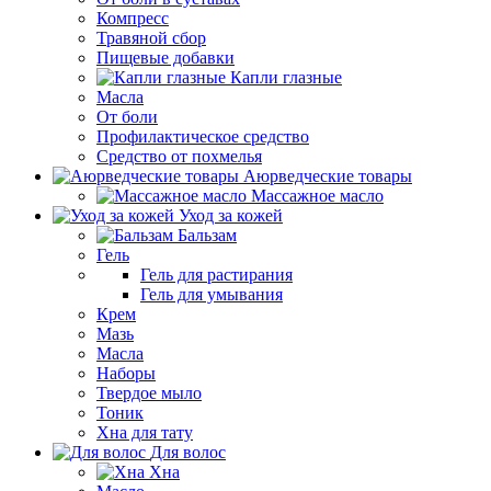
Компресс
Травяной сбор
Пищевые добавки
Капли глазные
Масла
От боли
Профилактическое средство
Средство от похмелья
Аюрведческие товары
Массажное масло
Уход за кожей
Бальзам
Гель
Гель для растирания
Гель для умывания
Крем
Мазь
Масла
Наборы
Твердое мыло
Тоник
Хна для тату
Для волос
Хна