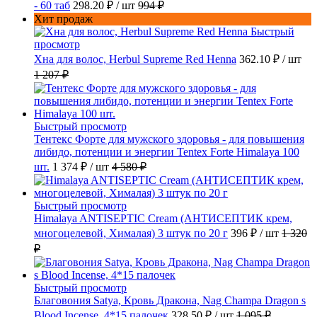
- 60 таб
298.20 ₽
/ шт
994 ₽
Хит продаж
Быстрый
просмотр
Хна для волос, Herbul Supreme Red Henna
362.10 ₽
/ шт
1 207 ₽
Быстрый просмотр
Тентекс Форте для мужского здоровья - для повышения
либидо, потенции и энергии Tentex Forte Himalaya 100
шт.
1 374 ₽
/ шт
4 580 ₽
Быстрый просмотр
Himalaya ANTISEPTIC Cream (АНТИСЕПТИК крем,
многоцелевой, Хималая) 3 штук по 20 г
396 ₽
/ шт
1 320
₽
Быстрый просмотр
Благовония Satya, Кровь Дракона, Nag Champa Dragon s
Blood Incense, 4*15 палочек
328.50 ₽
/ шт
1 095 ₽