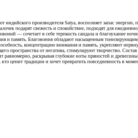
, от индийского производителя Satya, восполняет запас энергии
алочек подарят свежесть и спокойствие, подходят для ежедневн
оний — сочетает в себе терпкость сандала и благоухание ночн
ния и память. Благовония обладают насыщенным тонизирующим 
особность, концентрацию внимания и память, укрепляют нервную
его пространства от негатива, стимулируют творчество. Соста
ит равномерно, раскрывая глубокие ноты пряностей и древесины
, кто ценит традиции и хочет превратить повседневность в мом