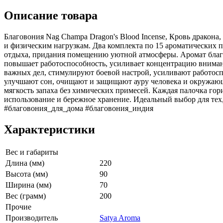
Описание товара
Благовония Nag Champa Dragon's Blood Incense, Кровь дракона
и физическим нагрузкам. Два комплекта по 15 ароматических п
отдыха, придания помещению уютной атмосферы. Аромат благов
повышает работоспособность, усиливает концентрацию внима
важных дел, стимулируют боевой настрой, усиливают работосп
улучшают сон, очищают и защищают ауру человека и окружающ
мягкость запаха без химических примесей. Каждая палочка гор
использование и бережное хранение. Идеальный выбор для тех
#благовония_для_дома #благовония_индия
Характеристики
Вес и габариты
Длина (мм)
220
Высота (мм)
90
Ширина (мм)
70
Вес (грамм)
200
Прочие
Производитель
Satya Aroma