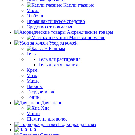
Капли глазные
Масла
От боли
Профилактическое средство
Средство от похмелья
Аюрведческие товары
Массажное масло
Уход за кожей
Бальзам
Гель
Гель для растирания
Гель для умывания
Крем
Мазь
Масла
Наборы
Твердое мыло
Тоник
Для волос
Хна
Масло
Шампунь для волос
Подводка для глаз
Чай