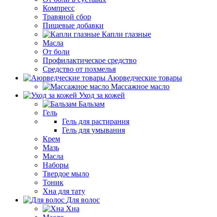
Компресс
Травяной сбор
Пищевые добавки
Капли глазные
Масла
От боли
Профилактическое средство
Средство от похмелья
Аюрведческие товары
Массажное масло
Уход за кожей
Бальзам
Гель
Гель для растирания
Гель для умывания
Крем
Мазь
Масла
Наборы
Твердое мыло
Тоник
Хна для тату
Для волос
Хна