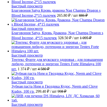
Быстрый просмотр
Благовония Satya Кровь дракона Nag Champa Dragon s
Blood Incense,2*15 палочек
265.80 ₽
/ шт
886 ₽
Быстрый просмотр
Благовония Satya, Кровь Дракона, Nag Champa Dragon s
Blood Incense, 4*15 палочек
328.50 ₽
/ шт
1 095 ₽
Быстрый просмотр
Тентекс Форте для мужского здоровья - для повышения
либидо, потенции и энергии Tentex Forte Himalaya 100
шт.
1 374 ₽
/ шт
4 580 ₽
Быстрый просмотр
Зубная паста Ним и Гвоздика Кудос, Neem and Clove
Kudos, 100 гр.
299.40 ₽
/ шт
998 ₽
Быстрый просмотр