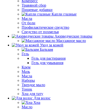
Компресс
Травяной сбор
Пищевые добавки
Капли глазные
Масла
От боли
Профилактическое средство
Средство от похмелья
Аюрведческие товары
Массажное масло
Уход за кожей
Бальзам
Гель
Гель для растирания
Гель для умывания
Крем
Мазь
Масла
Наборы
Твердое мыло
Тоник
Хна для тату
Для волос
Хна
Масло