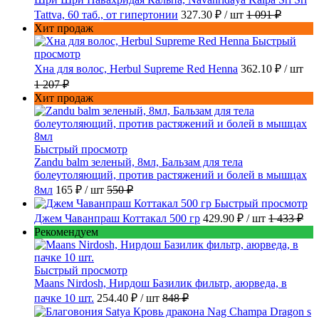
Tattva, 60 таб., от гипертонии
327.30 ₽
/ шт
1 091 ₽
Хит продаж
Быстрый
просмотр
Хна для волос, Herbul Supreme Red Henna
362.10 ₽
/ шт
1 207 ₽
Хит продаж
Быстрый просмотр
Zandu balm зеленый, 8мл, Бальзам для тела
болеутоляющий, против растяжений и болей в мышцах
8мл
165 ₽
/ шт
550 ₽
Быстрый просмотр
Джем Чаванпраш Коттакал 500 гр
429.90 ₽
/ шт
1 433 ₽
Рекомендуем
Быстрый просмотр
Maans Nirdosh, Нирдош Базилик фильтр, аюрведа, в
пачке 10 шт.
254.40 ₽
/ шт
848 ₽