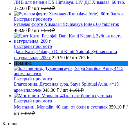
ЛИВ для печени DS Himalaya, LIV ДС Хималая, 60 таб.
372.60 ₽
/ шт
1 242 ₽
Быстрый просмотр
Румалая форте Хималая (Rumalaya forte), 60 таблеток
468.90 ₽
/ шт
1 563 ₽
Быстрый просмотр
Дант Кати, Patanjali Dant Kanti Natural, Зубная паста
натуральная, 200 г
229.50 ₽
/ шт
765 ₽
Новинка
Быстрый просмотр
Благовония, Духовная аура, Satya Spiritual Aura, 4*15
аромапалочек
348.30 ₽
/ шт
1 161 ₽
Быстрый просмотр
Монталин, Montalin, 40 кап. от боли в суставах
359.10 ₽
/
шт
1 197 ₽
Каталог