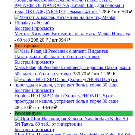
Ayurvedic Oil NAVRATNA, Emami Ltd., для головы и
тела, ОХЛАЖДАЮЩЕЕ, Эмами, 45 мл.
228 ₽
/ шт
760 ₽
Быстрый просмотр
Ментат Хималая, Витамины на память, Mentat Himalaya
- 60 таб
298.20 ₽
/ шт
994 ₽
Хит продаж
Быстрый просмотр
Мазь Patanjali Peedantak ointment, Пидантак Патанджали,
50г. мазь от боли в суставах
380.70 ₽
/ шт
1 269 ₽
Быстрый просмотр
Honitus HOT SIP Dabur (Хонитус/HONITUS) от
простуды и кашля, устраняет боль в горле 30 саше.
485.10 ₽
/ шт
1 617 ₽
Рекомендуем
Быстрый просмотр
Шри Шри Навахридая Кальпа, Navahridaya Kalpa Sri Sri