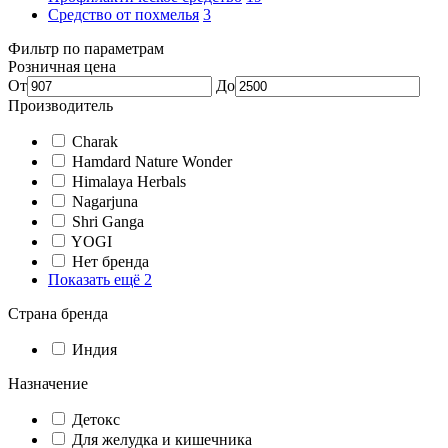
Средство от похмелья
3
Фильтр по параметрам
Розничная цена
От
До
Производитель
Charak
Hamdard Nature Wonder
Himalaya Herbals
Nagarjuna
Shri Ganga
YOGI
Нет бренда
Показать ещё 2
Страна бренда
Индия
Назначение
Детокс
Для желудка и кишечника