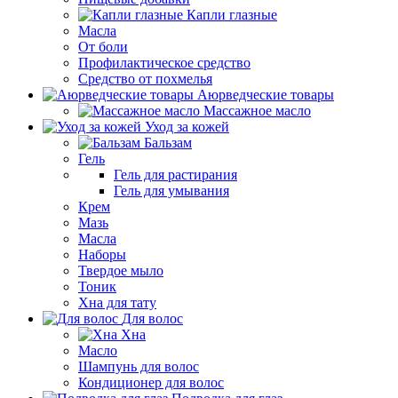
Капли глазные
Масла
От боли
Профилактическое средство
Средство от похмелья
Аюрведческие товары
Массажное масло
Уход за кожей
Бальзам
Гель
Гель для растирания
Гель для умывания
Крем
Мазь
Масла
Наборы
Твердое мыло
Тоник
Хна для тату
Для волос
Хна
Масло
Шампунь для волос
Кондиционер для волос