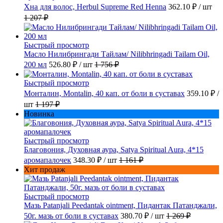
Хна для волос, Herbul Supreme Red Henna
362.10 ₽
/ шт
1 207 ₽
Быстрый просмотр
Масло Нилибрингади Тайлам/ Nilibhringadi Tailam Oil,
200 мл
526.80 ₽
/ шт
1 756 ₽
Быстрый просмотр
Монталин, Montalin, 40 кап. от боли в суставах
359.10 ₽
/
шт
1 197 ₽
Новинка
Быстрый просмотр
Благовония, Духовная аура, Satya Spiritual Aura, 4*15
аромапалочек
348.30 ₽
/ шт
1 161 ₽
Хит продаж
Быстрый просмотр
Мазь Patanjali Peedantak ointment, Пидантак Патанджали,
50г. мазь от боли в суставах
380.70 ₽
/ шт
1 269 ₽