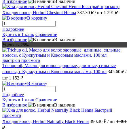
В избранное
В наличии
Быстрый просмотр
Хна для волос, Herbul Chestnut Henna
387.30 ₽
/ шт
1 291 ₽
В корзину
Подробнее
Купить в 1 клик
Сравнение
В избранное
В наличии
Уценка - 25%
Быстрый просмотр
Trichup oil, Масло для волос здоровые, длинные, сильные
волосы, с Кунжутным и Кокосовым маслами, 100 мл
345.60 ₽
/
шт
1 152 ₽
В корзину
Подробнее
Купить в 1 клик
Сравнение
В избранное
В наличии
Быстрый
просмотр
Хна для волос, Herbul Naturally Black Henna
390.30 ₽
/ шт
1 301
₽