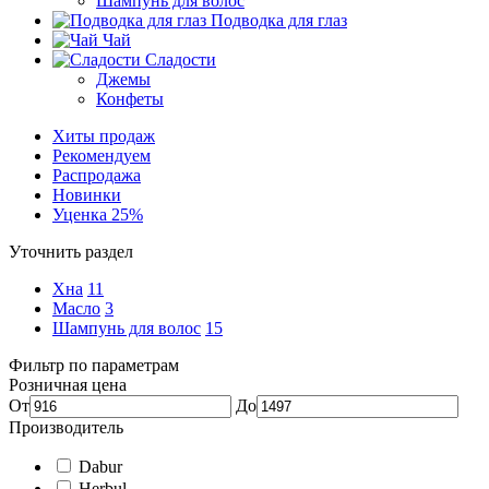
Шампунь для волос
Подводка для глаз
Чай
Сладости
Джемы
Конфеты
Хиты продаж
Рекомендуем
Распродажа
Новинки
Уценка 25%
Уточнить раздел
Хна
11
Масло
3
Шампунь для волос
15
Фильтр по параметрам
Розничная цена
От
До
Производитель
Dabur
Herbul