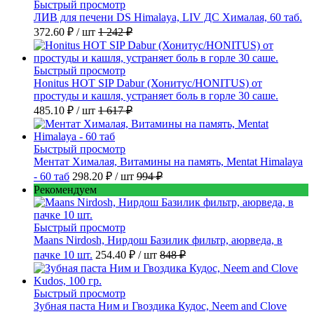
Быстрый просмотр
ЛИВ для печени DS Himalaya, LIV ДС Хималая, 60 таб.
372.60 ₽
/ шт
1 242 ₽
Быстрый просмотр
Honitus HOT SIP Dabur (Хонитус/HONITUS) от
простуды и кашля, устраняет боль в горле 30 саше.
485.10 ₽
/ шт
1 617 ₽
Быстрый просмотр
Ментат Хималая, Витамины на память, Mentat Himalaya
- 60 таб
298.20 ₽
/ шт
994 ₽
Рекомендуем
Быстрый просмотр
Maans Nirdosh, Нирдош Базилик фильтр, аюрведа, в
пачке 10 шт.
254.40 ₽
/ шт
848 ₽
Быстрый просмотр
Зубная паста Ним и Гвоздика Кудос, Neem and Clove