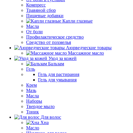
Компресс
Травяной сбор
Пищевые добавки
Капли глазные
Масла
От боли
Профилактическое средство
Средство от похмелья
Аюрведческие товары
Массажное масло
Уход за кожей
Бальзам
Гель
Гель для растирания
Гель для умывания
Крем
Мазь
Масла
Наборы
Твердое мыло
Тоник
Для волос
Хна
Масло