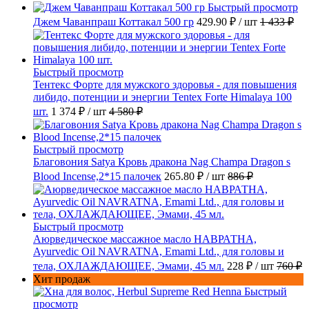
Быстрый просмотр
Джем Чаванпраш Коттакал 500 гр
429.90 ₽
/ шт
1 433 ₽
Быстрый просмотр
Тентекс Форте для мужского здоровья - для повышения
либидо, потенции и энергии Tentex Forte Himalaya 100
шт.
1 374 ₽
/ шт
4 580 ₽
Быстрый просмотр
Благовония Satya Кровь дракона Nag Champa Dragon s
Blood Incense,2*15 палочек
265.80 ₽
/ шт
886 ₽
Быстрый просмотр
Аюрведическое массажное масло НАВРАТНА,
Ayurvedic Oil NAVRATNA, Emami Ltd., для головы и
тела, ОХЛАЖДАЮЩЕЕ, Эмами, 45 мл.
228 ₽
/ шт
760 ₽
Хит продаж
Быстрый
просмотр