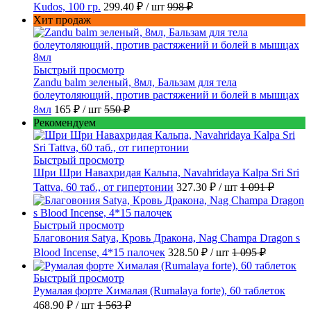
Kudos, 100 гр.
299.40 ₽
/ шт
998 ₽
Хит продаж
Быстрый просмотр
Zandu balm зеленый, 8мл, Бальзам для тела
болеутоляющий, против растяжений и болей в мышцах
8мл
165 ₽
/ шт
550 ₽
Рекомендуем
Быстрый просмотр
Шри Шри Навахридая Кальпа, Navahridaya Kalpa Sri Sri
Tattva, 60 таб., от гипертонии
327.30 ₽
/ шт
1 091 ₽
Быстрый просмотр
Благовония Satya, Кровь Дракона, Nag Champa Dragon s
Blood Incense, 4*15 палочек
328.50 ₽
/ шт
1 095 ₽
Быстрый просмотр
Румалая форте Хималая (Rumalaya forte), 60 таблеток
468.90 ₽
/ шт
1 563 ₽