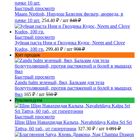
Быстрый просмотр
Maans Nirdosh, Нирдош Базилик фильтр, аюрведа, в
пачке 10 шт.
254.40 ₽
/ шт
848 ₽
Быстрый просмотр
Зубная паста Ним и Гвоздика Кудос, Neem and Clove
Kudos, 100 гр.
299.40 ₽
/ шт
998 ₽
Хит продаж
Быстрый просмотр
Zandu balm зеленый, 8мл, Бальзам для тела
болеутоляющий, против растяжений и болей в мышцах
8мл
165 ₽
/ шт
550 ₽
Рекомендуем
Быстрый просмотр
Шри Шри Навахридая Кальпа, Navahridaya Kalpa Sri Sri
Tattva, 60 таб., от гипертонии
327.30 ₽
/ шт
1 091 ₽