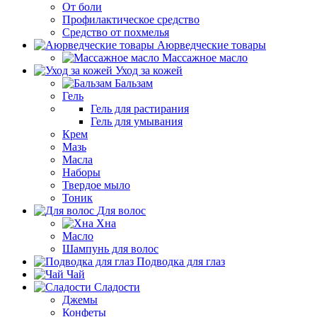
От боли
Профилактическое средство
Средство от похмелья
Аюрведческие товары
Массажное масло
Уход за кожей
Бальзам
Гель
Гель для растирания
Гель для умывания
Крем
Мазь
Масла
Наборы
Твердое мыло
Тоник
Для волос
Хна
Масло
Шампунь для волос
Подводка для глаз
Чай
Сладости
Джемы
Конфеты