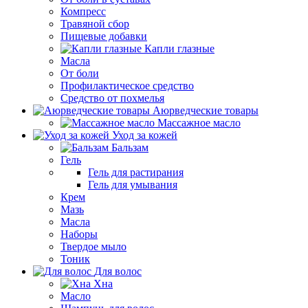
Компресс
Травяной сбор
Пищевые добавки
Капли глазные
Масла
От боли
Профилактическое средство
Средство от похмелья
Аюрведческие товары
Массажное масло
Уход за кожей
Бальзам
Гель
Гель для растирания
Гель для умывания
Крем
Мазь
Масла
Наборы
Твердое мыло
Тоник
Для волос
Хна
Масло