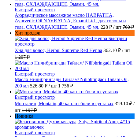
Быстрый просмотр
Аюрведическое массажное масло НАВРАТНА,
Ayurvedic Oil NAVRATNA, Emami Ltd., для головы и
тела, ОХЛАЖДАЮЩЕЕ, Эмами, 45 мл.
228 ₽
/ шт
760 ₽
Хит продаж
Быстрый
просмотр
Хна для волос, Herbul Supreme Red Henna
362.10 ₽
/ шт
1 207 ₽
Быстрый просмотр
Масло Нилибрингади Тайлам/ Nilibhringadi Tailam Oil,
200 мл
526.80 ₽
/ шт
1 756 ₽
Быстрый просмотр
Монталин, Montalin, 40 кап. от боли в суставах
359.10 ₽
/
шт
1 197 ₽
Новинка
Быстрый просмотр