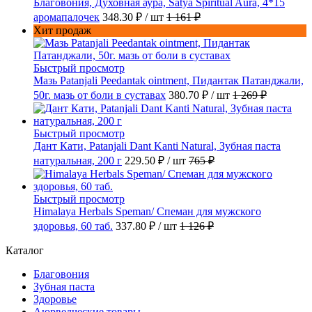
Благовония, Духовная аура, Satya Spiritual Aura, 4*15
аромапалочек
348.30 ₽
/ шт
1 161 ₽
Хит продаж
Быстрый просмотр
Мазь Patanjali Peedantak ointment, Пидантак Патанджали,
50г. мазь от боли в суставах
380.70 ₽
/ шт
1 269 ₽
Быстрый просмотр
Дант Кати, Patanjali Dant Kanti Natural, Зубная паста
натуральная, 200 г
229.50 ₽
/ шт
765 ₽
Быстрый просмотр
Himalaya Herbals Speman/ Спеман для мужского
здоровья, 60 таб.
337.80 ₽
/ шт
1 126 ₽
Каталог
Благовония
Зубная паста
Здоровье
Аюрведческие товары