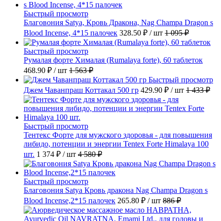
Быстрый просмотр
Благовония Satya, Кровь Дракона, Nag Champa Dragon s
Blood Incense, 4*15 палочек
328.50 ₽
/ шт
1 095 ₽
Быстрый просмотр
Румалая форте Хималая (Rumalaya forte), 60 таблеток
468.90 ₽
/ шт
1 563 ₽
Быстрый просмотр
Джем Чаванпраш Коттакал 500 гр
429.90 ₽
/ шт
1 433 ₽
Быстрый просмотр
Тентекс Форте для мужского здоровья - для повышения
либидо, потенции и энергии Tentex Forte Himalaya 100
шт.
1 374 ₽
/ шт
4 580 ₽
Быстрый просмотр
Благовония Satya Кровь дракона Nag Champa Dragon s
Blood Incense,2*15 палочек
265.80 ₽
/ шт
886 ₽