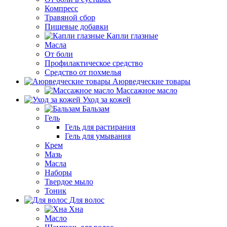
Компресс
Травяной сбор
Пищевые добавки
Капли глазные
Масла
От боли
Профилактическое средство
Средство от похмелья
Аюрведческие товары
Массажное масло
Уход за кожей
Бальзам
Гель
Гель для растирания
Гель для умывания
Крем
Мазь
Масла
Наборы
Твердое мыло
Тоник
Для волос
Хна
Масло