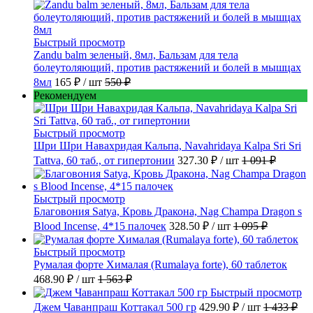
Быстрый просмотр
Zandu balm зеленый, 8мл, Бальзам для тела
болеутоляющий, против растяжений и болей в мышцах
8мл
165 ₽
/ шт
550 ₽
Рекомендуем
Быстрый просмотр
Шри Шри Навахридая Кальпа, Navahridaya Kalpa Sri Sri
Tattva, 60 таб., от гипертонии
327.30 ₽
/ шт
1 091 ₽
Быстрый просмотр
Благовония Satya, Кровь Дракона, Nag Champa Dragon s
Blood Incense, 4*15 палочек
328.50 ₽
/ шт
1 095 ₽
Быстрый просмотр
Румалая форте Хималая (Rumalaya forte), 60 таблеток
468.90 ₽
/ шт
1 563 ₽
Быстрый просмотр
Джем Чаванпраш Коттакал 500 гр
429.90 ₽
/ шт
1 433 ₽