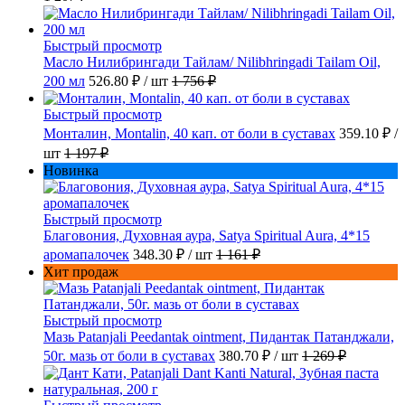
Быстрый просмотр
Масло Нилибрингади Тайлам/ Nilibhringadi Tailam Oil,
200 мл
526.80 ₽
/ шт
1 756 ₽
Быстрый просмотр
Монталин, Montalin, 40 кап. от боли в суставах
359.10 ₽
/
шт
1 197 ₽
Новинка
Быстрый просмотр
Благовония, Духовная аура, Satya Spiritual Aura, 4*15
аромапалочек
348.30 ₽
/ шт
1 161 ₽
Хит продаж
Быстрый просмотр
Мазь Patanjali Peedantak ointment, Пидантак Патанджали,
50г. мазь от боли в суставах
380.70 ₽
/ шт
1 269 ₽