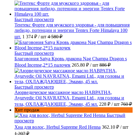
Быстрый просмотр
Тентекс Форте для мужского здоровья - для повышения
либидо, потенции и энергии Tentex Forte Himalaya 100
шт.
1 374 ₽
/ шт
4 580 ₽
Быстрый просмотр
Благовония Satya Кровь дракона Nag Champa Dragon s
Blood Incense,2*15 палочек
265.80 ₽
/ шт
886 ₽
Быстрый просмотр
Аюрведическое массажное масло НАВРАТНА,
Ayurvedic Oil NAVRATNA, Emami Ltd., для головы и
тела, ОХЛАЖДАЮЩЕЕ, Эмами, 45 мл.
228 ₽
/ шт
760 ₽
Хит продаж
Быстрый
просмотр
Хна для волос, Herbul Supreme Red Henna
362.10 ₽
/ шт
1 207 ₽