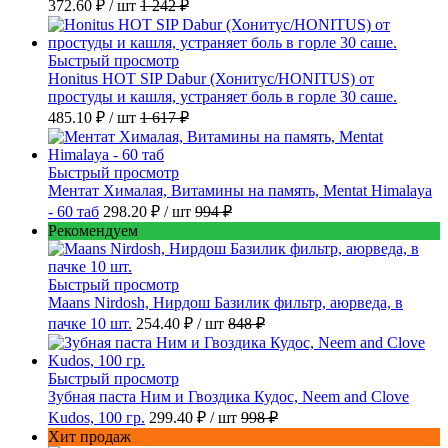
372.60 ₽
/ шт
1 242 ₽
Быстрый просмотр
Honitus HOT SIP Dabur (Хонитус/HONITUS) от
простуды и кашля, устраняет боль в горле 30 саше.
485.10 ₽
/ шт
1 617 ₽
Быстрый просмотр
Ментат Хималая, Витамины на память, Mentat Himalaya
- 60 таб
298.20 ₽
/ шт
994 ₽
Рекомендуем
Быстрый просмотр
Maans Nirdosh, Нирдош Базилик фильтр, аюрведа, в
пачке 10 шт.
254.40 ₽
/ шт
848 ₽
Быстрый просмотр
Зубная паста Ним и Гвоздика Кудос, Neem and Clove
Kudos, 100 гр.
299.40 ₽
/ шт
998 ₽
Хит продаж