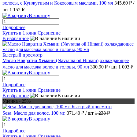
волосы, с Кунжутным и Кокосовым маслами, 100 мл
345.60 ₽
/
шт
1 152 ₽
В корзину
Подробнее
Купить в 1 клик
Сравнение
В избранное
В наличии
Быстрый просмотр
Масло Навратна Хемани (Navratna oil Himani),охлаждающее
масло для массажа волос и головы, 90 мл
300.90 ₽
/ шт
1 003 ₽
В корзину
Подробнее
Купить в 1 клик
Сравнение
В избранное
В наличии
Уценка - 25%
Быстрый просмотр
Sesa, Масло для волос, 100 мг.
371.40 ₽
/ шт
1 238 ₽
В корзину
Подробнее
Купить в 1 клик
Сравнение