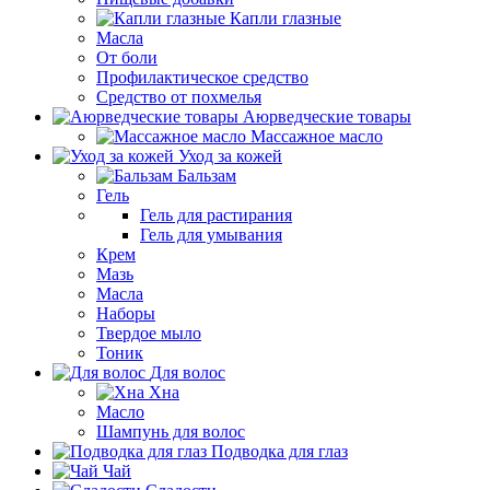
Капли глазные
Масла
От боли
Профилактическое средство
Средство от похмелья
Аюрведческие товары
Массажное масло
Уход за кожей
Бальзам
Гель
Гель для растирания
Гель для умывания
Крем
Мазь
Масла
Наборы
Твердое мыло
Тоник
Для волос
Хна
Масло
Шампунь для волос
Подводка для глаз
Чай