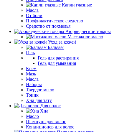
Капли глазные
Масла
От боли
Профилактическое средство
Средство от похмелья
Аюрведческие товары
Массажное масло
Уход за кожей
Бальзам
Гель
Гель для растирания
Гель для умывания
Крем
Мазь
Масла
Наборы
Твердое мыло
Тоник
Хна для тату
Для волос
Хна
Масло
Шампунь для волос
Кондиционер для волос