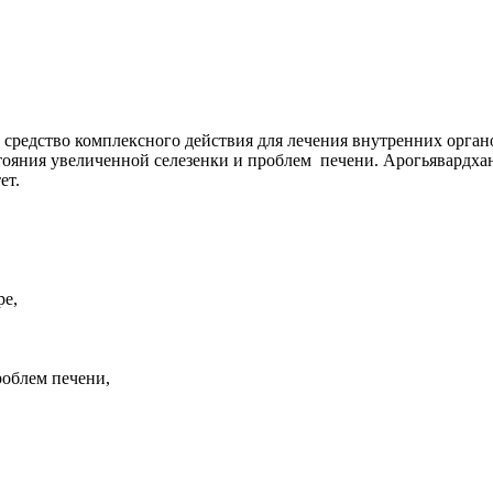
ое средство комплексного действия для лечения внутренних орга
стояния увеличенной селезенки и проблем печени. Арогьявардха
ет.
ре,
роблем печени,