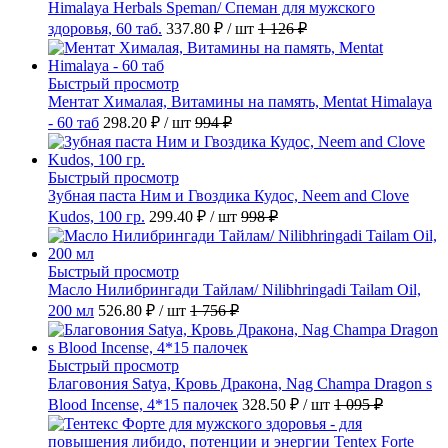
Himalaya Herbals Speman/ Спеман для мужского
здоровья, 60 таб.
337.80 ₽
/ шт
1 126 ₽
Быстрый просмотр
Ментат Хималая, Витамины на память, Mentat Himalaya
- 60 таб
298.20 ₽
/ шт
994 ₽
Быстрый просмотр
Зубная паста Ним и Гвоздика Кудос, Neem and Clove
Kudos, 100 гр.
299.40 ₽
/ шт
998 ₽
Быстрый просмотр
Масло Нилибрингади Тайлам/ Nilibhringadi Tailam Oil,
200 мл
526.80 ₽
/ шт
1 756 ₽
Быстрый просмотр
Благовония Satya, Кровь Дракона, Nag Champa Dragon s
Blood Incense, 4*15 палочек
328.50 ₽
/ шт
1 095 ₽