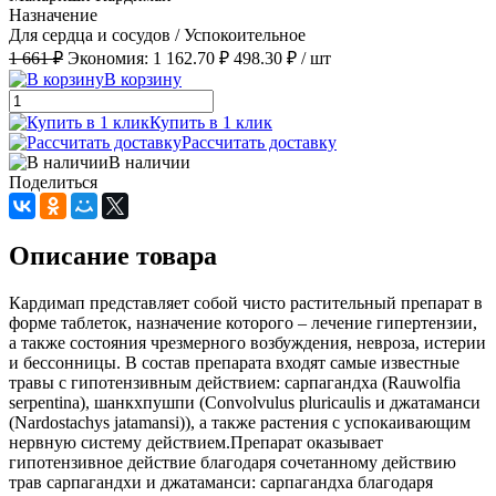
Назначение
Для сердца и сосудов / Успокоительное
1 661 ₽
Экономия:
1 162.70 ₽
498.30 ₽
/ шт
В корзину
Купить в 1 клик
Рассчитать доставку
В наличии
Поделиться
Описание товара
Кардимап представляет собой чисто растительный препарат в
форме таблеток, назначение которого – лечение гипертензии,
а также состояния чрезмерного возбуждения, невроза, истерии
и бессонницы. В состав препарата входят самые известные
травы с гипотензивным действием: сарпагандха (Rauwolfia
serpentina), шанкхпушпи (Convolvulus pluricaulis и джатаманси
(Nardostachys jatamansi)), а также растения с успокаивающим
нервную систему действием.Препарат оказывает
гипотензивное действие благодаря сочетанному действию
трав сарпагандхи и джатаманси: сарпагандха благодаря