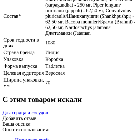
(sarpagandha) - 250 мг, Piper longum/
пиппали (pippali) - 62,50 мг, Convolvulus
Состав*
pluricaulis/Шанкхапушпи (Shankhpushpi) -
62,50 мг, Васора monnieri/Брами (Brahmi) -
62,50 мг, Nardostachys jatamansi
Джатаманси (Jataman
Срок годности в
1080
днях
Страна бренда
Индия
Упаковка
Коробка
Форма выпуска
Таблетка
Целевая аудитория
Взрослая
Ширина упаковки,
70
мм
C этим товаром искали
Для сердца и сосудов
Добавить отзыв
Ваша оценка:
Опыт использования: