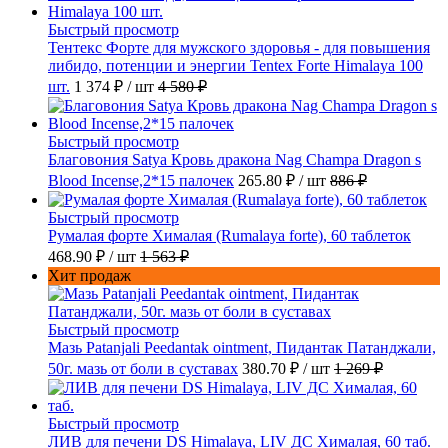
Быстрый просмотр
Тентекс Форте для мужского здоровья - для повышения
либидо, потенции и энергии Tentex Forte Himalaya 100
шт.
1 374 ₽
/ шт
4 580 ₽
Быстрый просмотр
Благовония Satya Кровь дракона Nag Champa Dragon s
Blood Incense,2*15 палочек
265.80 ₽
/ шт
886 ₽
Быстрый просмотр
Румалая форте Хималая (Rumalaya forte), 60 таблеток
468.90 ₽
/ шт
1 563 ₽
Хит продаж
Быстрый просмотр
Мазь Patanjali Peedantak ointment, Пидантак Патанджали,
50г. мазь от боли в суставах
380.70 ₽
/ шт
1 269 ₽
Быстрый просмотр
ЛИВ для печени DS Himalaya, LIV ДС Хималая, 60 таб.