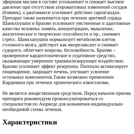
эфирным маслам в составе успокаивает и снижает высокое
давление при отсутствии атероматозных изменений сосудов
(бляшек), а джатаманси усиливает действие сарпагандхи.
Препарат также назначается при лечении аритмий сердца.
Шанкхпушпи и Брахми усиливают умственные и адаптивные
качества человека: память, концентрацию, мышление,
аналитические и творческие способности и пр., снимают
стресс. Шанкхапушпи нормализует метаболизм клеток
головного мозга, действует как миорелаксант и снимает
судороги, облегчает неврозы, беспокойность. Брахми –
проверенное кардиотоническое и седативное средство,
оказывающее умеренное транквилизирующее воздействие.
Брахми усиливает эффект резерпина. Пиппали активизирует
пищеварение, защищает печень, улучшает усвоение
остальных компонентов.Также возможно применение
Кардимапа при лечении хронического алкоголизма.
Не является лекарственным средством. Перед началом приема
препарата рекомендуем проконсультироваться со
специалистом по Аюрведе для назначения индивидуально
необходимой схемы лечения.
Характеристики