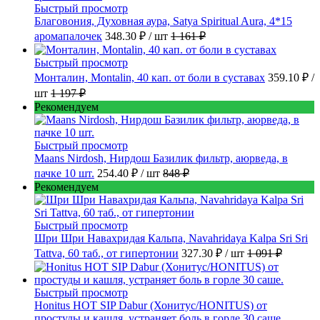
Быстрый просмотр
Благовония, Духовная аура, Satya Spiritual Aura, 4*15
аромапалочек
348.30 ₽
/ шт
1 161 ₽
Быстрый просмотр
Монталин, Montalin, 40 кап. от боли в суставах
359.10 ₽
/
шт
1 197 ₽
Рекомендуем
Быстрый просмотр
Maans Nirdosh, Нирдош Базилик фильтр, аюрведа, в
пачке 10 шт.
254.40 ₽
/ шт
848 ₽
Рекомендуем
Быстрый просмотр
Шри Шри Навахридая Кальпа, Navahridaya Kalpa Sri Sri
Tattva, 60 таб., от гипертонии
327.30 ₽
/ шт
1 091 ₽
Быстрый просмотр
Honitus HOT SIP Dabur (Хонитус/HONITUS) от
простуды и кашля, устраняет боль в горле 30 саше.