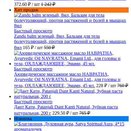
372.60 ₽
/ шт
1 242 ₽
Хит продаж
Быстрый просмотр
Zandu balm зеленый, 8мл, Бальзам для тела
болеутоляющий, против растяжений и болей в мышцах
8мл
165 ₽
/ шт
550 ₽
Быстрый просмотр
Аюрведическое массажное масло НАВРАТНА,
Ayurvedic Oil NAVRATNA, Emami Ltd., для головы и
тела, ОХЛАЖДАЮЩЕЕ, Эмами, 45 мл.
228 ₽
/ шт
760 ₽
Быстрый просмотр
Дант Кати, Patanjali Dant Kanti Natural, Зубная паста
натуральная, 200 г
229.50 ₽
/ шт
765 ₽
Новинка