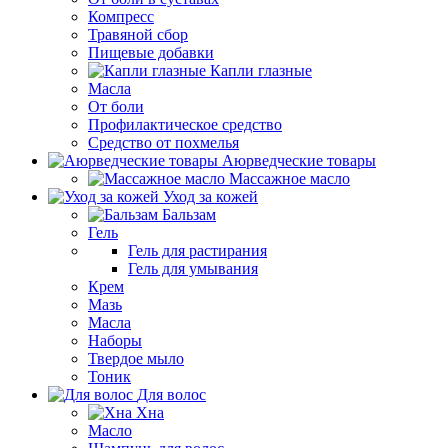
Компресс
Травяной сбор
Пищевые добавки
Капли глазные
Масла
От боли
Профилактическое средство
Средство от похмелья
Аюрведческие товары
Массажное масло
Уход за кожей
Бальзам
Гель
Гель для растирания
Гель для умывания
Крем
Мазь
Масла
Наборы
Твердое мыло
Тоник
Для волос
Хна
Масло