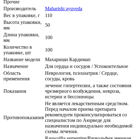
Прочие
Производитель
Maharishi ayuveda
Вес в упаковке, г
110
Высота упаковки,
50
мм
Длина упаковки,
100
мм
Количество в
100
упаковке, шт
Название модели
Махариши Кардимап
Назначение
Для сердца и сосудов / Успокоительное
Область
Неврология, психиатрия / Сердце,
применения
сосуды, кровь
лечение гипертензии, а также состояния
Показания
чрезмерного возбуждения, невроза,
истерии и бессонницы
Не является лекарственным средством.
Перед началом приема препарата
рекомендуем проконсультироваться со
Противопоказания
специалистом по Аюрведе для
назначения индивидуально необходимой
схемы лечения.
Rauwolfia serpentine/Раувольфия змеиная