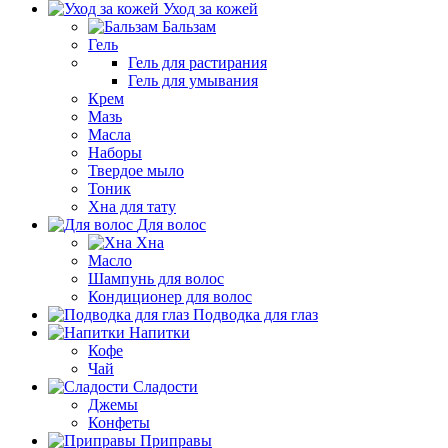
Уход за кожей
Бальзам
Гель
Гель для растирания
Гель для умывания
Крем
Мазь
Масла
Наборы
Твердое мыло
Тоник
Хна для тату
Для волос
Хна
Масло
Шампунь для волос
Кондиционер для волос
Подводка для глаз
Напитки
Кофе
Чай
Сладости
Джемы
Конфеты
Приправы