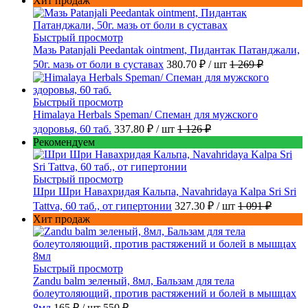
Хит продаж
Быстрый просмотр
Мазь Patanjali Peedantak ointment, Пидантак Патанджали,
50г. мазь от боли в суставах
380.70 ₽
/ шт
1 269 ₽
Быстрый просмотр
Himalaya Herbals Speman/ Спеман для мужского
здоровья, 60 таб.
337.80 ₽
/ шт
1 126 ₽
Рекомендуем
Быстрый просмотр
Шри Шри Навахридая Кальпа, Navahridaya Kalpa Sri Sri
Tattva, 60 таб., от гипертонии
327.30 ₽
/ шт
1 091 ₽
Хит продаж
Быстрый просмотр
Zandu balm зеленый, 8мл, Бальзам для тела
болеутоляющий, против растяжений и болей в мышцах
8мл
165 ₽
/ шт
550 ₽