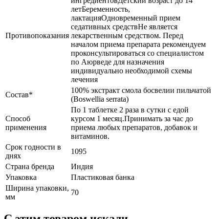
ингредиентовДетский возраст до 14
летБеременность,
лактацияОдновременный прием
седативных средствНе является
Противопоказания
лекарственным средством. Перед
началом приема препарата рекомендуем
проконсультироваться со специалистом
по Аюрведе для назначения
индивидуально необходимой схемы
лечения
100% экстракт смола босвелии пильчатой
Состав*
(Boswellia serrata)
По 1 таблетке 2 раза в сутки с едой
Способ
курсом 1 месяц.Принимать за час до
применения
приема любых препаратов, добавок и
витаминов.
Срок годности в
1095
днях
Страна бренда
Индия
Упаковка
Пластиковая банка
Ширина упаковки,
70
мм
C этим товаром искали