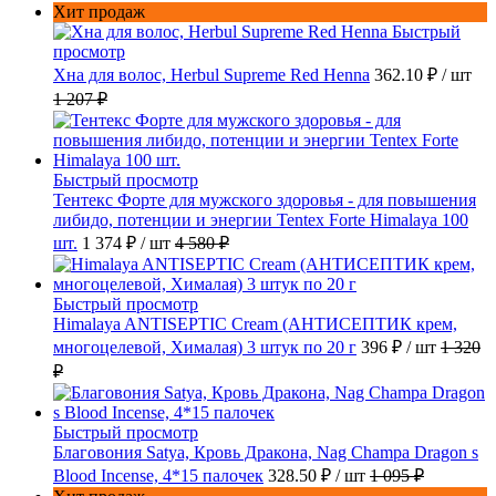
Хит продаж
Быстрый
просмотр
Хна для волос, Herbul Supreme Red Henna
362.10 ₽
/ шт
1 207 ₽
Быстрый просмотр
Тентекс Форте для мужского здоровья - для повышения
либидо, потенции и энергии Tentex Forte Himalaya 100
шт.
1 374 ₽
/ шт
4 580 ₽
Быстрый просмотр
Himalaya ANTISEPTIC Cream (АНТИСЕПТИК крем,
многоцелевой, Хималая) 3 штук по 20 г
396 ₽
/ шт
1 320
₽
Быстрый просмотр
Благовония Satya, Кровь Дракона, Nag Champa Dragon s
Blood Incense, 4*15 палочек
328.50 ₽
/ шт
1 095 ₽