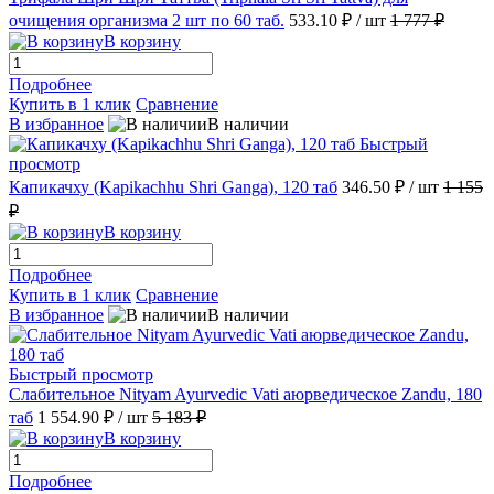
очищения организма 2 шт по 60 таб.
533.10 ₽
/ шт
1 777 ₽
В корзину
Подробнее
Купить в 1 клик
Сравнение
В избранное
В наличии
Быстрый
просмотр
Капикачху (Kapikachhu Shri Ganga), 120 таб
346.50 ₽
/ шт
1 155
₽
В корзину
Подробнее
Купить в 1 клик
Сравнение
В избранное
В наличии
Быстрый просмотр
Слабительное Nityam Ayurvedic Vati аюрведическое Zandu, 180
таб
1 554.90 ₽
/ шт
5 183 ₽
В корзину
Подробнее