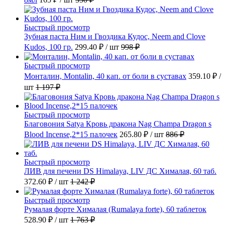
Быстрый просмотр
Зубная паста Ним и Гвоздика Кудос, Neem and Clove
Kudos, 100 гр.
299.40 ₽
/ шт
998 ₽
Быстрый просмотр
Монталин, Montalin, 40 кап. от боли в суставах
359.10 ₽
/
шт
1 197 ₽
Быстрый просмотр
Благовония Satya Кровь дракона Nag Champa Dragon s
Blood Incense,2*15 палочек
265.80 ₽
/ шт
886 ₽
Быстрый просмотр
ЛИВ для печени DS Himalaya, LIV ДС Хималая, 60 таб.
372.60 ₽
/ шт
1 242 ₽
Быстрый просмотр
Румалая форте Хималая (Rumalaya forte), 60 таблеток
528.90 ₽
/ шт
1 763 ₽