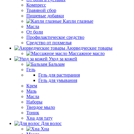
Компресс
Травяной сбор
Пищевые добавки
Капли глазные
Масла
От боли
Профилактическое средство
Средство от похмелья
Аюрведческие товары
Массажное масло
Уход за кожей
Бальзам
Гель
Гель для растирания
Гель для умывания
Крем
Мазь
Масла
Наборы
Твердое мыло
Тоник
Хна для тату
Для волос
Хна