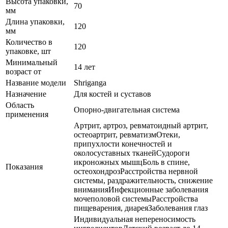
Высота упаковки,
70
мм
Длина упаковки,
120
мм
Количество в
120
упаковке, шт
Минимальный
14 лет
возраст от
Название модели
Shriganga
Назначение
Для костей и суставов
Область
Опорно-двигательная система
применения
Артрит, артроз, ревматоидный артрит,
остеоартрит, ревматизмОтеки,
припухлости конечностей и
околосуставных тканейСудороги
икроножных мышцБоль в спине,
Показания
остеохондрозРасстройства нервной
системы, раздражительность, снижение
вниманияИнфекционные заболевания
мочеполовой системыРасстройства
пищеварения, диареяЗаболевания глаз
Индивидуальная непереносимость