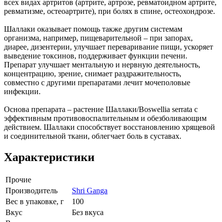
всех видах артритов (артрите, артрозе, ревматоидном артрите,
ревматизме, остеоартрите), при болях в спине, остеохондрозе.
Шаллаки оказывает помощь также другим системам
организма, например, пищеварительной – при запорах,
диарее, дизентерии, улучшает переваривание пищи, ускоряет
выведение токсинов, поддерживает функции печени.
Препарат улучшает ментальную и нервную деятельность,
концентрацию, зрение, снимает раздражительность,
совместно с другими препаратами лечит мочеполовые
инфекции.
Основа препарата – растение Шаллаки/Boswellia serrata с
эффективным противовоспалительным и обезболивающим
действием. Шаллаки способствует восстановлению хрящевой
и соединительной ткани, облегчает боль в суставах.
Характеристики
Прочие
Производитель
Shri Ganga
Вес в упаковке, г
100
Вкус
Без вкуса