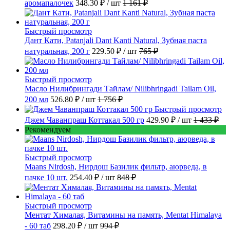
аромапалочек
348.30 ₽
/ шт
1 161 ₽
Быстрый просмотр
Дант Кати, Patanjali Dant Kanti Natural, Зубная паста
натуральная, 200 г
229.50 ₽
/ шт
765 ₽
Быстрый просмотр
Масло Нилибрингади Тайлам/ Nilibhringadi Tailam Oil,
200 мл
526.80 ₽
/ шт
1 756 ₽
Быстрый просмотр
Джем Чаванпраш Коттакал 500 гр
429.90 ₽
/ шт
1 433 ₽
Рекомендуем
Быстрый просмотр
Maans Nirdosh, Нирдош Базилик фильтр, аюрведа, в
пачке 10 шт.
254.40 ₽
/ шт
848 ₽
Быстрый просмотр
Ментат Хималая, Витамины на память, Mentat Himalaya
- 60 таб
298.20 ₽
/ шт
994 ₽