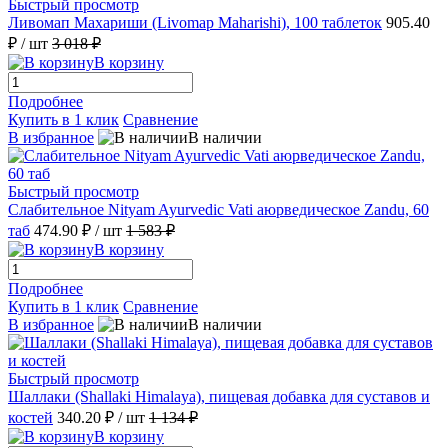
Быстрый просмотр
Ливомап Махариши (Livomap Maharishi), 100 таблеток
905.40
₽
/ шт
3 018 ₽
В корзину
Подробнее
Купить в 1 клик
Сравнение
В избранное
В наличии
Быстрый просмотр
Слабительное Nityam Ayurvedic Vati аюрведическое Zandu, 60
таб
474.90 ₽
/ шт
1 583 ₽
В корзину
Подробнее
Купить в 1 клик
Сравнение
В избранное
В наличии
Быстрый просмотр
Шаллаки (Shallaki Himalaya), пищевая добавка для суставов и
костей
340.20 ₽
/ шт
1 134 ₽
В корзину